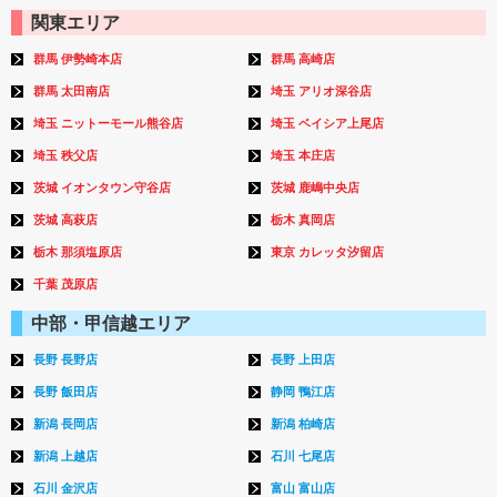
関東エリア
群馬 伊勢崎本店
群馬 高崎店
群馬 太田南店
埼玉 アリオ深谷店
埼玉 ニットーモール熊谷店
埼玉 ベイシア上尾店
埼玉 秩父店
埼玉 本庄店
茨城 イオンタウン守谷店
茨城 鹿嶋中央店
茨城 高萩店
栃木 真岡店
栃木 那須塩原店
東京 カレッタ汐留店
千葉 茂原店
中部・甲信越エリア
長野 長野店
長野 上田店
長野 飯田店
静岡 鴨江店
新潟 長岡店
新潟 柏崎店
新潟 上越店
石川 七尾店
石川 金沢店
富山 富山店