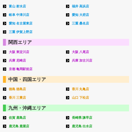
富山 射水店
福井 高浜店
岐阜 中津川店
愛知 大府店
愛知 名古屋東店
三重 桑名店
三重 伊賀上野店
関西エリア
大阪 東淀川店
大阪 八尾店
兵庫 尼崎店
兵庫 加古川店
京都 亀岡駅前店
中国・四国エリア
徳島 徳島店
香川 丸亀店
香川 三豊店
山口 下松店
九州・沖縄エリア
佐賀 鹿島店
長崎県 諫早店
鹿児島 鹿屋店
鹿児島 出水店