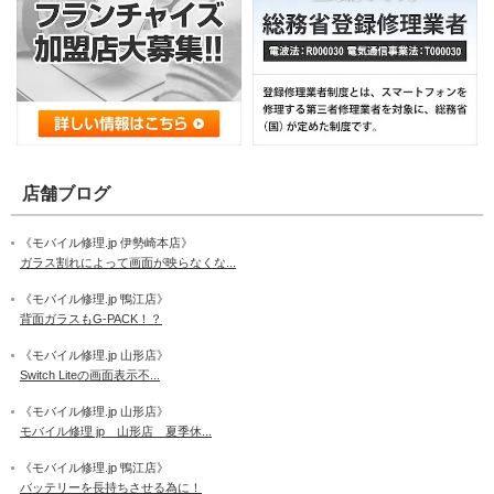
店舗ブログ
《モバイル修理.jp 伊勢崎本店》
ガラス割れによって画面が映らなくな...
《モバイル修理.jp 鴨江店》
背面ガラスもG-PACK！？
《モバイル修理.jp 山形店》
Switch Liteの画面表示不...
《モバイル修理.jp 山形店》
モバイル修理 jp 山形店 夏季休...
《モバイル修理.jp 鴨江店》
バッテリーを長持ちさせる為に！