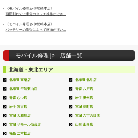
《モバイル修理.jp 伊勢崎本店》
画面割れで上半分のタッチ操作ができ...
《モバイル修理.jp 伊勢崎本店》
バッテリーの膨張によって画面が浮い...
モバイル修理.jp 店舗一覧
北海道・東北エリア
北海道 室蘭店
北海道 北斗店
北海道 空知栗山店
青森 八戸店
青森 むつ店
岩手 奥州店
岩手 宮古店
宮城 長町店
宮城 大和町店
宮城 六丁の目店
宮城 ザモール仙台店
山形 山形店
福島 二本松店