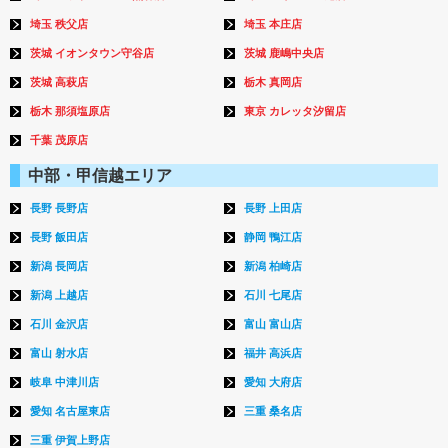
埼玉 秩父店
埼玉 本庄店
茨城 イオンタウン守谷店
茨城 鹿嶋中央店
茨城 高萩店
栃木 真岡店
栃木 那須塩原店
東京 カレッタ汐留店
千葉 茂原店
中部・甲信越エリア
長野 長野店
長野 上田店
長野 飯田店
静岡 鴨江店
新潟 長岡店
新潟 柏崎店
新潟 上越店
石川 七尾店
石川 金沢店
富山 富山店
富山 射水店
福井 高浜店
岐阜 中津川店
愛知 大府店
愛知 名古屋東店
三重 桑名店
三重 伊賀上野店