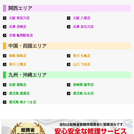
関西エリア
大阪 東淀川店
大阪 八尾店
兵庫 尼崎店
兵庫 加古川店
京都 亀岡駅前店
中国・四国エリア
徳島 徳島店
香川 丸亀店
香川 三豊店
山口 下松店
九州・沖縄エリア
佐賀 鹿島店
長崎県 諫早店
鹿児島 鹿屋店
鹿児島 出水店
鹿児島 南さつま店