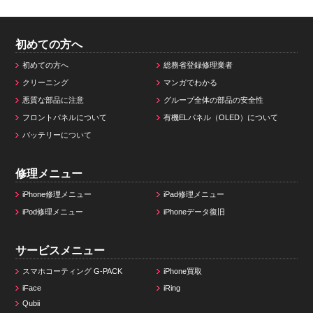
初めての方へ
初めての方へ
総務省登録修理業者
クリーニング
マンガでわかる
悪質な部品に注意
グループ全体の部品の安全性
フロントパネルについて
有機ELパネル（OLED）について
バッテリーについて
修理メニュー
iPhone修理メニュー
iPad修理メニュー
iPod修理メニュー
iPhoneデータ復旧
サービスメニュー
スマホコーティング G-PACK
iPhone買取
iFace
iRing
Qubii