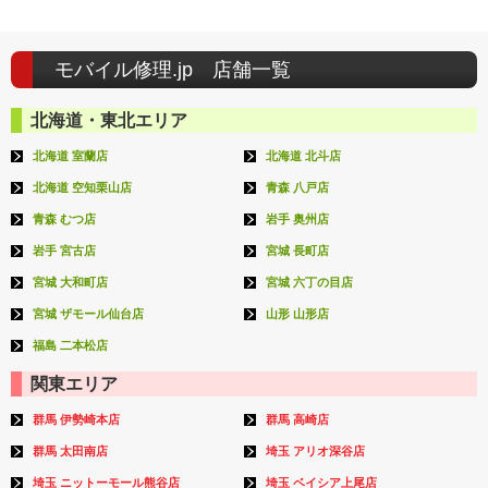
モバイル修理.jp 店舗一覧
北海道・東北エリア
北海道 室蘭店
北海道 北斗店
北海道 空知栗山店
青森 八戸店
青森 むつ店
岩手 奥州店
岩手 宮古店
宮城 長町店
宮城 大和町店
宮城 六丁の目店
宮城 ザモール仙台店
山形 山形店
福島 二本松店
関東エリア
群馬 伊勢崎本店
群馬 高崎店
群馬 太田南店
埼玉 アリオ深谷店
埼玉 ニットーモール熊谷店
埼玉 ベイシア上尾店