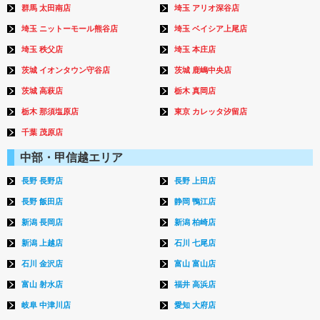
群馬 太田南店
埼玉 アリオ深谷店
埼玉 ニットーモール熊谷店
埼玉 ベイシア上尾店
埼玉 秩父店
埼玉 本庄店
茨城 イオンタウン守谷店
茨城 鹿嶋中央店
茨城 高萩店
栃木 真岡店
栃木 那須塩原店
東京 カレッタ汐留店
千葉 茂原店
中部・甲信越エリア
長野 長野店
長野 上田店
長野 飯田店
静岡 鴨江店
新潟 長岡店
新潟 柏崎店
新潟 上越店
石川 七尾店
石川 金沢店
富山 富山店
富山 射水店
福井 高浜店
岐阜 中津川店
愛知 大府店