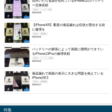
気付いたら電源が切れているiPhone12のバッテリ
ー交換依頼
iPhone
バッテリー交換
2025.03.09
未分類
【iPhoneXR】重度の液晶漏れは症状が悪化する前
に修理を
iPhone
液晶漏れ
2025.03.06
未分類
バッテリーの膨張によって画面に隙間ができてい
るiPhone13Proの修理依頼
iPhone
バッテリーの膨張
2025.03.02
未分類
液晶漏れで画面の表示に大きな問題を抱えている
iPhoneSE3
iPhone
液晶破損
2025.02.27
未分類
特集