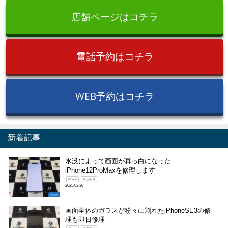
店舗ページはコチラ
電話予約はコチラ
WEB予約はコチラ
新着記事
水没によって画面が真っ白になった
iPhone12ProMaxを修理します
iPhone
表示不良
2025.03.30
未分類
画面全体のガラスが粉々に割れたiPhoneSE3の修
理も即日修理