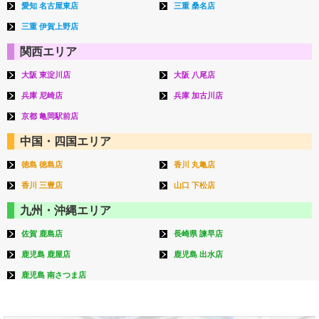
愛知 名古屋東店
三重 桑名店
三重 伊賀上野店
関西エリア
大阪 東淀川店
大阪 八尾店
兵庫 尼崎店
兵庫 加古川店
京都 亀岡駅前店
中国・四国エリア
徳島 徳島店
香川 丸亀店
香川 三豊店
山口 下松店
九州・沖縄エリア
佐賀 鹿島店
長崎県 諫早店
鹿児島 鹿屋店
鹿児島 出水店
鹿児島 南さつま店