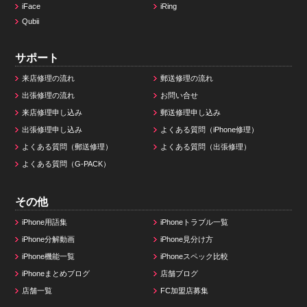
iFace
iRing
Qubii
サポート
来店修理の流れ
郵送修理の流れ
出張修理の流れ
お問い合せ
来店修理申し込み
郵送修理申し込み
出張修理申し込み
よくある質問（iPhone修理）
よくある質問（郵送修理）
よくある質問（出張修理）
よくある質問（G-PACK）
その他
iPhone用語集
iPhoneトラブル一覧
iPhone分解動画
iPhone見分け方
iPhone機能一覧
iPhoneスペック比較
iPhoneまとめブログ
店舗ブログ
店舗一覧
FC加盟店募集