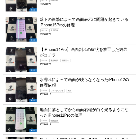
iPhone
画面割れ
2025.03.27
未分類
落下の衝撃によって画面表示に問題が起きている
iPhone15Proの修理
iPhone
表示不良
2025.03.23
未分類
【iPhone14Pro】画面割れの症状を放置した結果
がコチラ
iPhone
液晶破損
画面割れ
2025.03.20
未分類
水濡れによって画面が映らなくなったiPhone12の
修理依頼
iPhone
ブラックアウト
水没
2025.03.16
未分類
地面に落としてから画面右端が白く光るようにな
ったiPhone11Proの修理
iPhone
画面交換
2025.03.13
未分類