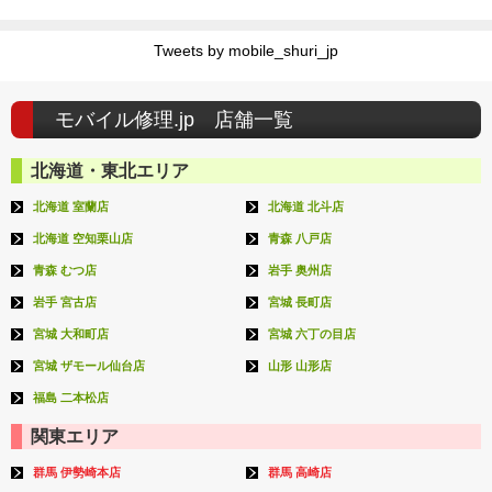
Tweets by mobile_shuri_jp
モバイル修理.jp 店舗一覧
北海道・東北エリア
北海道 室蘭店
北海道 北斗店
北海道 空知栗山店
青森 八戸店
青森 むつ店
岩手 奥州店
岩手 宮古店
宮城 長町店
宮城 大和町店
宮城 六丁の目店
宮城 ザモール仙台店
山形 山形店
福島 二本松店
関東エリア
群馬 伊勢崎本店
群馬 高崎店