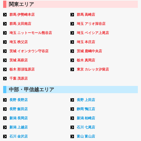
関東エリア
群馬 伊勢崎本店
群馬 高崎店
群馬 太田南店
埼玉 アリオ深谷店
埼玉 ニットーモール熊谷店
埼玉 ベイシア上尾店
埼玉 秩父店
埼玉 本庄店
茨城 イオンタウン守谷店
茨城 鹿嶋中央店
茨城 高萩店
栃木 真岡店
栃木 那須塩原店
東京 カレッタ汐留店
千葉 茂原店
中部・甲信越エリア
長野 長野店
長野 上田店
長野 飯田店
静岡 鴨江店
新潟 長岡店
新潟 柏崎店
新潟 上越店
石川 七尾店
石川 金沢店
富山 富山店