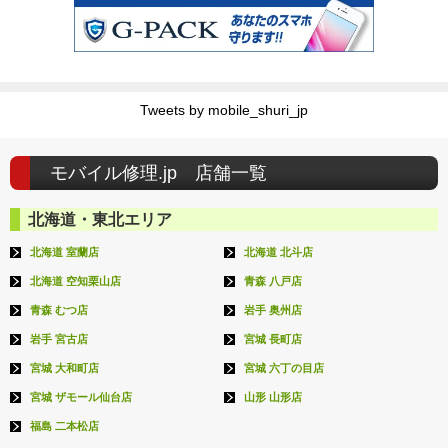
Tweets by mobile_shuri_jp
モバイル修理.jp 店舗一覧
北海道・東北エリア
北海道 室蘭店
北海道 北斗店
北海道 空知栗山店
青森 八戸店
青森 むつ店
岩手 奥州店
岩手 宮古店
宮城 長町店
宮城 大和町店
宮城 六丁の目店
宮城 ザモール仙台店
山形 山形店
福島 二本松店