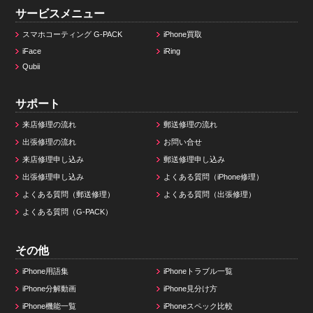
サービスメニュー
スマホコーティング G-PACK
iPhone買取
iFace
iRing
Qubii
サポート
来店修理の流れ
郵送修理の流れ
出張修理の流れ
お問い合せ
来店修理申し込み
郵送修理申し込み
出張修理申し込み
よくある質問（iPhone修理）
よくある質問（郵送修理）
よくある質問（出張修理）
よくある質問（G-PACK）
その他
iPhone用語集
iPhoneトラブル一覧
iPhone分解動画
iPhone見分け方
iPhone機能一覧
iPhoneスペック比較