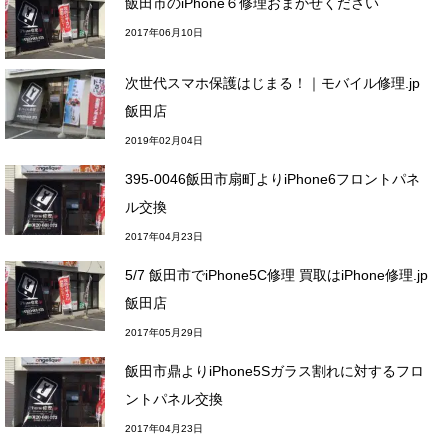
飯田市のiPhone６修理おまかせください
2017年06月10日
次世代スマホ保護はじまる！｜モバイル修理.jp
飯田店
2019年02月04日
395-0046飯田市扇町よりiPhone6フロントパネ
ル交換
2017年04月23日
5/7 飯田市でiPhone5C修理 買取はiPhone修理.jp
飯田店
2017年05月29日
飯田市鼎よりiPhone5Sガラス割れに対するフロ
ントパネル交換
2017年04月23日