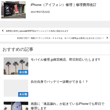
iPhone（アイフォン）修理｜修理費用改訂
2017年07月22日
長野県上田市にiphone修理専門店がアンジェリーク店内に併設されます
約15分で完了！画面コーティングのＧ－ＰＡＣＫは、モバイル修理.jp 山形店におまかせください！
おすすめの記事
モバイル修理.jp南宮崎店、即日対応いたします!!
未分類
自分自身でバッテリー診断ができる！？
未分類
画面に「液晶漏れ」が起きているiPhoneでも即日で
修理します