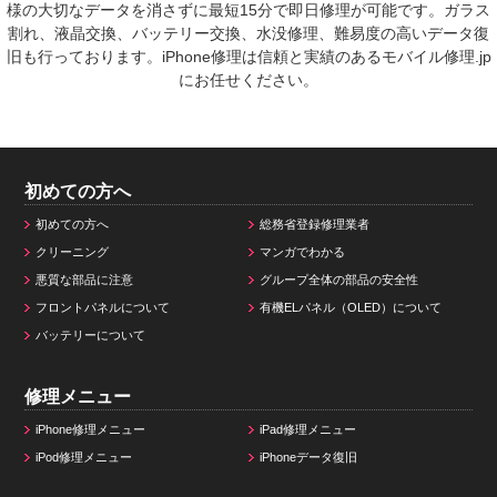
様の大切なデータを消さずに最短15分で即日修理が可能です。ガラス
割れ、液晶交換、バッテリー交換、水没修理、難易度の高いデータ復
旧も行っております。iPhone修理は信頼と実績のあるモバイル修理.jp
にお任せください。
初めての方へ
初めての方へ
総務省登録修理業者
クリーニング
マンガでわかる
悪質な部品に注意
グループ全体の部品の安全性
フロントパネルについて
有機ELパネル（OLED）について
バッテリーについて
修理メニュー
iPhone修理メニュー
iPad修理メニュー
iPod修理メニュー
iPhoneデータ復旧