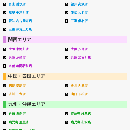
富山 射水店
福井 高浜店
岐阜 中津川店
愛知 大府店
愛知 名古屋東店
三重 桑名店
三重 伊賀上野店
関西エリア
大阪 東淀川店
大阪 八尾店
兵庫 尼崎店
兵庫 加古川店
京都 亀岡駅前店
中国・四国エリア
徳島 徳島店
香川 丸亀店
香川 三豊店
山口 下松店
九州・沖縄エリア
佐賀 鹿島店
長崎県 諫早店
鹿児島 鹿屋店
鹿児島 出水店