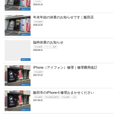
G-PACK
2019.01.14
飯田店ブログ
年末年始の休業のお知らせです｜飯田店
iPhone修理
2018.12.25
飯田店ブログ
臨時休業のお知らせ
iPhone修理
アイフォン修理
2018.08.13
飯田店ブログ
iPhone（アイフォン）修理｜修理費用改訂
iPhone修理
2017.07.22
飯田店ブログ
飯田市のiPhone６修理おまかせください
iPhone修理
iPhone修理.jp飯田店
iPhone買取
LINE
2017.06.10
飯田店ブログ