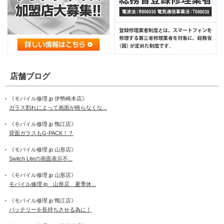
店舗ブログ
《モバイル修理.jp 伊勢崎本店》
ガラス割れによって画面が映らなくな...
《モバイル修理.jp 鴨江店》
背面ガラスもG-PACK！？
《モバイル修理.jp 山形店》
Switch Liteの画面表示不...
《モバイル修理.jp 山形店》
モバイル修理 jp 山形店 夏季休...
《モバイル修理.jp 鴨江店》
バッテリーを長持ちさせる為に！