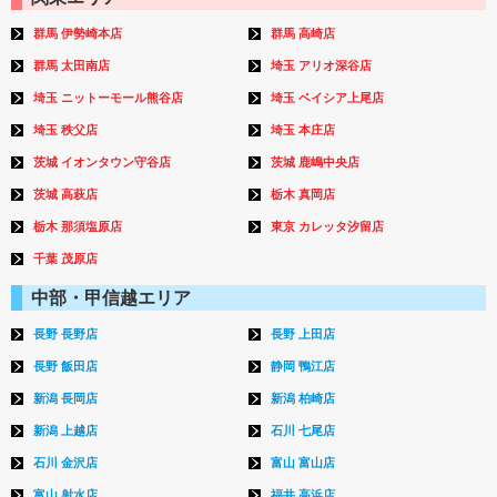
群馬 伊勢崎本店
群馬 高崎店
群馬 太田南店
埼玉 アリオ深谷店
埼玉 ニットーモール熊谷店
埼玉 ベイシア上尾店
埼玉 秩父店
埼玉 本庄店
茨城 イオンタウン守谷店
茨城 鹿嶋中央店
茨城 高萩店
栃木 真岡店
栃木 那須塩原店
東京 カレッタ汐留店
千葉 茂原店
中部・甲信越エリア
長野 長野店
長野 上田店
長野 飯田店
静岡 鴨江店
新潟 長岡店
新潟 柏崎店
新潟 上越店
石川 七尾店
石川 金沢店
富山 富山店
富山 射水店
福井 高浜店