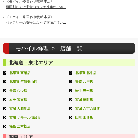
《モバイル修理.jp 伊勢崎本店》
画面割れで上半分のタッチ操作ができ...
《モバイル修理.jp 伊勢崎本店》
バッテリーの膨張によって画面が浮い...
モバイル修理.jp 店舗一覧
北海道・東北エリア
北海道 室蘭店
北海道 北斗店
北海道 空知栗山店
青森 八戸店
青森 むつ店
岩手 奥州店
岩手 宮古店
宮城 長町店
宮城 大和町店
宮城 六丁の目店
宮城 ザモール仙台店
山形 山形店
福島 二本松店
関東エリア