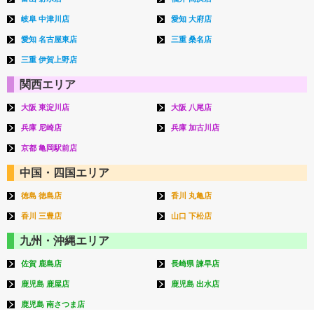
岐阜 中津川店
愛知 大府店
愛知 名古屋東店
三重 桑名店
三重 伊賀上野店
関西エリア
大阪 東淀川店
大阪 八尾店
兵庫 尼崎店
兵庫 加古川店
京都 亀岡駅前店
中国・四国エリア
徳島 徳島店
香川 丸亀店
香川 三豊店
山口 下松店
九州・沖縄エリア
佐賀 鹿島店
長崎県 諫早店
鹿児島 鹿屋店
鹿児島 出水店
鹿児島 南さつま店