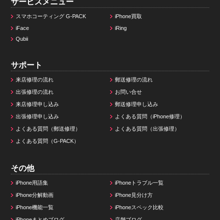
サービスメニュー
スマホコーティング G-PACK
iPhone買取
iFace
iRing
Qubii
サポート
来店修理の流れ
郵送修理の流れ
出張修理の流れ
お問い合せ
来店修理申し込み
郵送修理申し込み
出張修理申し込み
よくある質問（iPhone修理）
よくある質問（郵送修理）
よくある質問（出張修理）
よくある質問（G-PACK）
その他
iPhone用語集
iPhoneトラブル一覧
iPhone分解動画
iPhone見分け方
iPhone機能一覧
iPhoneスペック比較
iPhoneまとめブログ
店舗ブログ