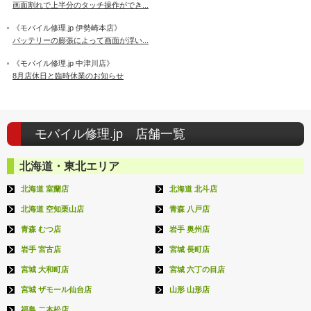
画面割れで上半分のタッチ操作ができ...
《モバイル修理.jp 伊勢崎本店》
バッテリーの膨張によって画面が浮い...
《モバイル修理.jp 中津川店》
8月店休日と臨時休業のお知らせ
モバイル修理.jp 店舗一覧
北海道・東北エリア
北海道 室蘭店
北海道 北斗店
北海道 空知栗山店
青森 八戸店
青森 むつ店
岩手 奥州店
岩手 宮古店
宮城 長町店
宮城 大和町店
宮城 六丁の目店
宮城 ザモール仙台店
山形 山形店
福島 二本松店