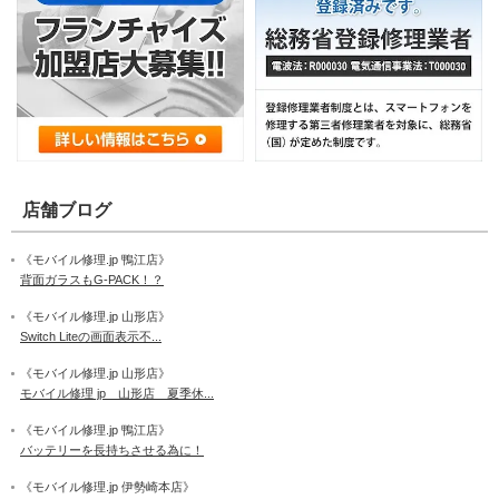
店舗ブログ
《モバイル修理.jp 鴨江店》
背面ガラスもG-PACK！？
《モバイル修理.jp 山形店》
Switch Liteの画面表示不...
《モバイル修理.jp 山形店》
モバイル修理 jp 山形店 夏季休...
《モバイル修理.jp 鴨江店》
バッテリーを長持ちさせる為に！
《モバイル修理.jp 伊勢崎本店》