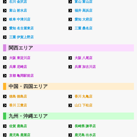
石川 金沢店
富山 富山店
富山 射水店
福井 高浜店
岐阜 中津川店
愛知 大府店
愛知 名古屋東店
三重 桑名店
三重 伊賀上野店
関西エリア
大阪 東淀川店
大阪 八尾店
兵庫 尼崎店
兵庫 加古川店
京都 亀岡駅前店
中国・四国エリア
徳島 徳島店
香川 丸亀店
香川 三豊店
山口 下松店
九州・沖縄エリア
佐賀 鹿島店
長崎県 諫早店
鹿児島 鹿屋店
鹿児島 出水店