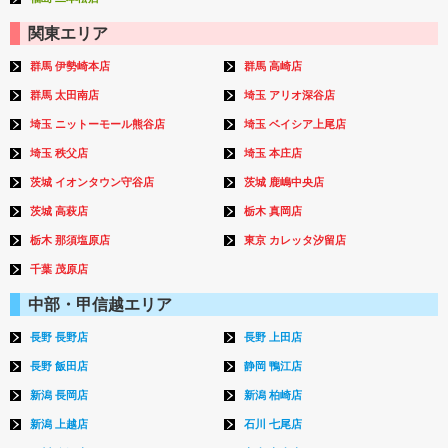
関東エリア
群馬 伊勢崎本店
群馬 高崎店
群馬 太田南店
埼玉 アリオ深谷店
埼玉 ニットーモール熊谷店
埼玉 ベイシア上尾店
埼玉 秩父店
埼玉 本庄店
茨城 イオンタウン守谷店
茨城 鹿嶋中央店
茨城 高萩店
栃木 真岡店
栃木 那須塩原店
東京 カレッタ汐留店
千葉 茂原店
中部・甲信越エリア
長野 長野店
長野 上田店
長野 飯田店
静岡 鴨江店
新潟 長岡店
新潟 柏崎店
新潟 上越店
石川 七尾店