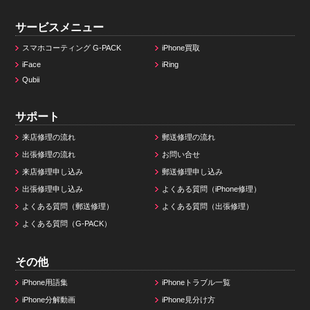
サービスメニュー
スマホコーティング G-PACK
iPhone買取
iFace
iRing
Qubii
サポート
来店修理の流れ
郵送修理の流れ
出張修理の流れ
お問い合せ
来店修理申し込み
郵送修理申し込み
出張修理申し込み
よくある質問（iPhone修理）
よくある質問（郵送修理）
よくある質問（出張修理）
よくある質問（G-PACK）
その他
iPhone用語集
iPhoneトラブル一覧
iPhone分解動画
iPhone見分け方