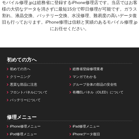
モバイル修理.jpは総務省に登録するiPhone修理店です。当店ではお客
様の大切なデータを消さずに最短15分で即日修理が可能です。ガラス
割れ、液晶交換、バッテリー交換、水没修理、難易度の高いデータ復
旧も行っております。iPhone修理は信頼と実績のあるモバイル修理.jp
にお任せください。
初めての方へ
初めての方へ
総務省登録修理業者
クリーニング
マンガでわかる
悪質な部品に注意
グループ全体の部品の安全性
フロントパネルについて
有機ELパネル（OLED）について
バッテリーについて
修理メニュー
iPhone修理メニュー
iPad修理メニュー
iPod修理メニュー
iPhoneデータ復旧