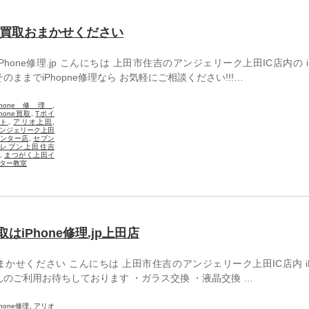
修理・買取おまかせください
Phone修理.jp こんにちは 上田市住吉のアンジェリーク上田IC店内の iP
のままでiPhopne修理なら お気軽にご相談ください!!!…
Phone修理
,
Phone買取
,
Tポイ
ント
,
アリオ上田
,
ンジェリーク上田
ンター店
,
セブン
イレブン上田住吉
,
まつがく上田イ
ター教室
買取はiPhone修理.jp上田店
まかせください こんにちは 上田市住吉のアンジェリーク上田IC店内 iP
さんのご利用お待ちしております ・ガラス交換 ・液晶交換 …
Phone修理
,
アリオ