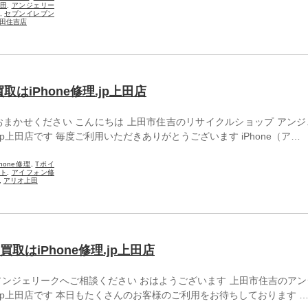
田
,
アンジェリー
,
セブンイレブン
田住吉店
 買取はiPhone修理.jp上田店
はおまかせください こんにちは 上田市住吉のリサイクルショップ アン
.jp上田店です 毎度ご利用いただきありがとうございます iPhone（ア…
Phone修理
,
Tポイ
ト
,
アイフォン修
,
アリオ上田
理 買取はiPhone修理.jp上田店
らアンジェリークへご相談ください おはようございます 上田市住吉のア
修理.jp上田店です 本日もたくさんのお客様のご利用をお待ちしております 