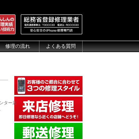
修理の流れ
よくある質問
理.jp
全性
）について
来店修理の流れ
郵送修理の流れ
出張修理の流れ
よくある質問（iPhone修理）
よくある質問（郵送修理）
よくある質問（出張修理）
よくある質問（G-PACK）
インター店
…