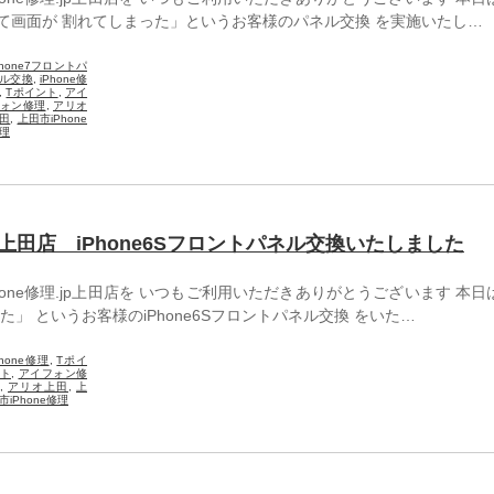
として画面が 割れてしまった」というお客様のパネル交換 を実施いたし…
Phone7フロントパ
ル交換
,
iPhone修
,
Tポイント
,
アイ
ォン修理
,
アリオ
田
,
上田市iPhone
理
jp上田店 iPhone6Sフロントパネル交換いたしました
one修理.jp上田店を いつもご利用いただきありがとうございます 本日
」 というお客様のiPhone6Sフロントパネル交換 をいた…
Phone修理
,
Tポイ
ト
,
アイフォン修
,
アリオ上田
,
上
市iPhone修理