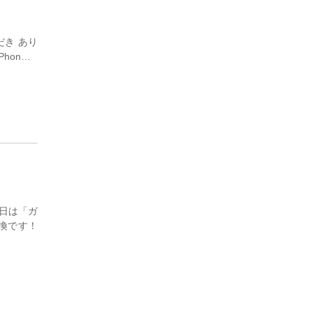
だき あり
hon…
本日は「ガ
交換です！