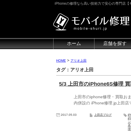
iPhoneの修理なら高い技術力で安心の専門店【モ
ホーム
店舗を探す
>
HOME
アリオ上田
タグ：アリオ上田
5/3 上田市のiPhone6S修理 
上田市のiphone修理・買取
内併設の iPhone修理.jp
2017.05.03
上田店ブログ
i
i
ン
本
理