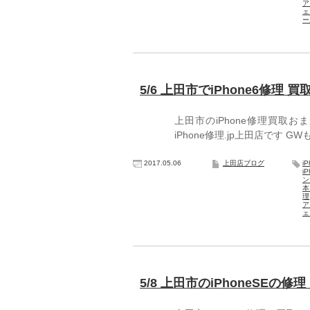
ア
ェ
ー
5/6 上田市でiPhone6修理 買
上田市のiPhone修理買取
iPhone修理.jp上田店で
2017.05.06
上田店ブログ
i
i
ン
本
理
ア
ェ
5/8 上田市のiPhoneSEの修理