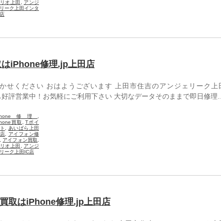
リオ上田
,
アンジ
リーク上田インタ
店
取はiPhone修理.jp上田店
おまかせください おはようございます 上田市住吉のアンジェリーク上
す GWも好評営業中！お気軽にご利用下さい 大切なデータそのままで即日修理
Phone修理
,
Phone買取
,
Tポイ
ト
,
あいぱら上田
店
,
アイフォン修
,
アイフォン買取
,
リオ上田
,
アンジ
リーク上田IC店
 買取はiPhone修理.jp上田店