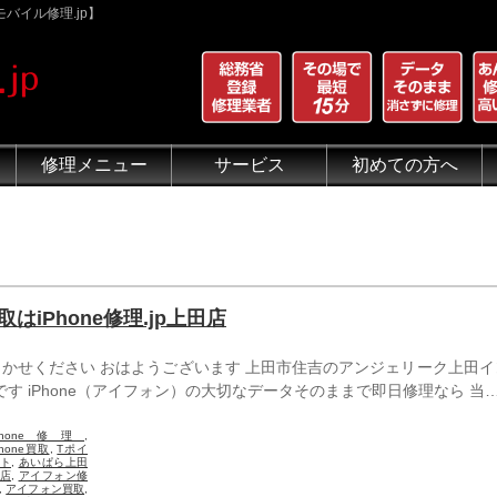
バイル修理.jp】
修理メニュー
サービス
初めての方へ
iPhone 画面割れ修理
iPhone 液晶修理
iPhoneバッテリー交換
iPhone 水没修理
iPhone ホームボタン修理
iPhone カメラ修理
iPhone スピーカー修理
iPhone 自己修理失敗
iPhone 水没・データ復旧
iPad修理メニュー
iPod修理メニュー
スマホコーティング G-PACK
iPhone買取
iFace
iRing
Qubii
出張修理（iWorker）
代行修理サービス（同業者様）
当店の特徴
総務省登録修理業者
マンガでわかるモバイル修
クリーニング
グループ全体の部品の安
悪質な部品に注意
フロントパネルについて
有機ELパネル（OLED
バッテリーについて
買取はiPhone修理.jp上田店
おまかせください おはようございます 上田市住吉のアンジェリーク上田
上田店です iPhone（アイフォン）の大切なデータそのままで即日修理なら 当
Phone修理
,
Phone買取
,
Tポイ
ト
,
あいぱら上田
店
,
アイフォン修
,
アイフォン買取
,