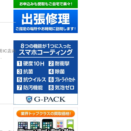
田IC店内
…