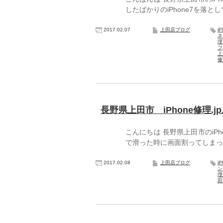
したばかりのiPhone7を落
2017.02.07
上田店ブログ
i
ネ
理
フ
上
修
長野県上田市 iPhone修理.
こんにちは 長野県上田市のiPh
で滑った時に画面割ってしまった
2017.02.08
上田店ブログ
i
ン
理
田