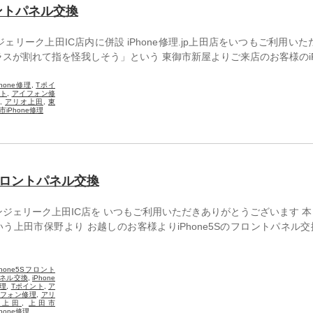
ロントパネル交換
リーク上田IC店内に併設 iPhone修理.jp上田店をいつもご利用いた
スが割れて指を怪我しそう」という 東御市新屋よりご来店のお客様のiP
Phone修理
,
Tポイ
ト
,
アイフォン修
,
アリオ上田
,
東
市iPhone修理
のフロントパネル交換
ンジェリーク上田IC店を いつもご利用いただきありがとうございます 
う上田市保野より お越しのお客様よりiPhone5Sのフロントパネル
Phone5Sフロント
ネル交換
,
iPhone
理
,
Tポイント
,
ア
フォン修理
,
アリ
オ上田
,
上田市
Phone修理