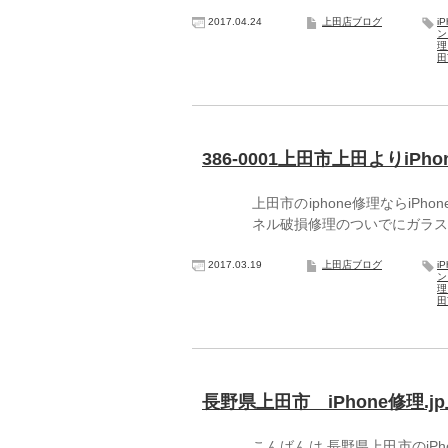
2017.04.24
上田店ブログ
i
ン
理
田
386-0001上田市上田よりiPh
上田市のiphone修理ならiPh
ネル破損修理のついでにガラス交
2017.03.19
上田店ブログ
i
ン
理
田
長野県上田市 iPhone修理.j
こんばんは 長野県上田市のiPh