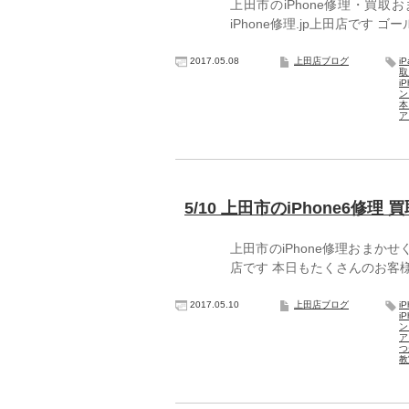
上田市のiPhone修理・買
iPhone修理.jp上田店です
2017.05.08
上田店ブログ
i
i
ン
ア
5/10 上田市のiPhone6修理 
上田市のiPhone修理おまかせ
店です 本日もたくさんのお客
2017.05.10
上田店ブログ
i
i
ア
つ
教