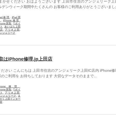
取おまかせください おはようございます 上田市住吉のアンジェリーク上
 ゴールデンウィーク期間中たくさんの お客様のご利用ありがとうございまし
Pad修理
,
iPad買
取
,
iPhone修理
,
Phone買取
,
Tポイ
ト
,
あいぱら上田
本店
,
アリオ上田
,
ンジェリーク
買取はiPhone修理.jp上田店
ください こんにちは 上田市住吉のアンジェリーク上田IC店内 iPhone修理
様のご利用を お待ちしております 大切なデータそのままで…
Phone修理
,
Phone買取
,
Tポイ
ント
,
アリオ上田
,
ンジェリーク
,
ま
がく上田インター
室