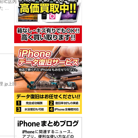
田IC店内
た …
.jp上田