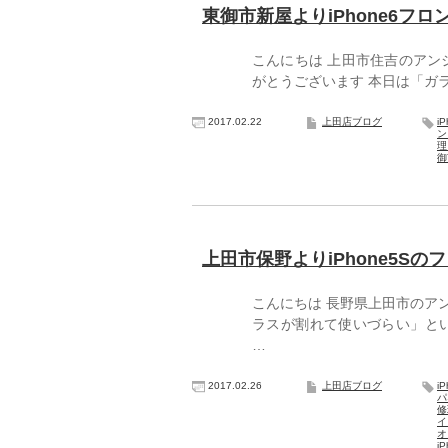
東御市新屋よりiPhone6フ
こんにちは 上田市住吉のアンジェ
がとうございます 本日は「ガラ
2017.02.22
上田店ブログ
i
ン
理
御
上田市保野よりiPhone5S
こんにちは 長野県上田市のア
ラスが割れて使いづらい」とい
…
2017.02.26
上田店ブログ
i
パ
修
イ
i