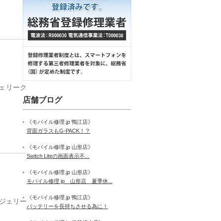
ジェリーク
店舗ブログ
《モバイル修理.jp 鴨江店》
背面ガラスもG-PACK！？
《モバイル修理.jp 山形店》
Switch Liteの画面表示不...
《モバイル修理.jp 山形店》
モバイル修理 jp 山形店 夏季休...
《モバイル修理.jp 鴨江店》
ンジェリー
バッテリーを長持ちさせる為に！
…