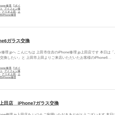
Phone修理
,
Tポイ
ト
,
アイフォン修
,
アリオ上田
,
上
市iPhone修理
one6ガラス交換
one修理.jpへ こんにちは 上田市住吉のiPhone修理.jp上田店です 本日は
換したい」と 上田市上田よりご来店いただいたお客様のiPhone6…
Phone修理
,
Tポイ
ト
,
アイフォン修
,
アリオ上田
,
上
市iPhone修理
p上田店 iPhone7ガラス交換
one修理.jp上田店を いつもご利用いただきありがとうございます 本日