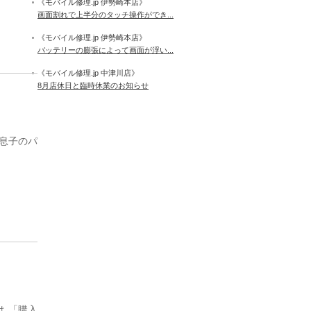
《モバイル修理.jp 伊勢崎本店》
画面割れで上半分のタッチ操作ができ...
《モバイル修理.jp 伊勢崎本店》
バッテリーの膨張によって画面が浮い...
《モバイル修理.jp 中津川店》
8月店休日と臨時休業のお知らせ
「息子のパ
は 「購入