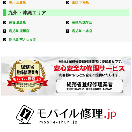
香川 三豊店
山口 下松店
九州・沖縄エリア
佐賀 鹿島店
長崎県 諫早店
鹿児島 鹿屋店
鹿児島 出水店
鹿児島 南さつま店