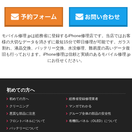
モバイル修理.jpは総務省に登録するiPhone修理店です。当店ではお客
様の大切なデータを消さずに最短15分で即日修理が可能です。ガラス
割れ、液晶交換、バッテリー交換、水没修理、難易度の高いデータ復
旧も行っております。iPhone修理は信頼と実績のあるモバイル修理.jp
にお任せください。
初めての方へ
初めての方へ
総務省登録修理業者
クリーニング
マンガでわかる
悪質な部品に注意
グループ全体の部品の安全性
フロントパネルについて
有機ELパネル（OLED）について
バッテリーについて