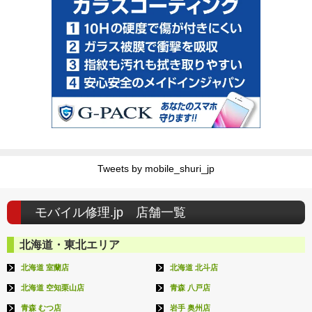
Tweets by mobile_shuri_jp
モバイル修理.jp 店舗一覧
北海道・東北エリア
北海道 室蘭店
北海道 北斗店
北海道 空知栗山店
青森 八戸店
青森 むつ店
岩手 奥州店