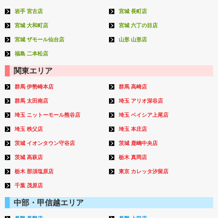
岩手 宮古店
宮城 長町店
宮城 大和町店
宮城 六丁の目店
宮城 ザモール仙台店
山形 山形店
福島 二本松店
関東エリア
群馬 伊勢崎本店
群馬 高崎店
群馬 太田南店
埼玉 アリオ深谷店
埼玉 ニットーモール熊谷店
埼玉 ベイシア上尾店
埼玉 秩父店
埼玉 本庄店
茨城 イオンタウン守谷店
茨城 鹿嶋中央店
茨城 高萩店
栃木 真岡店
栃木 那須塩原店
東京 カレッタ汐留店
千葉 茂原店
中部・甲信越エリア