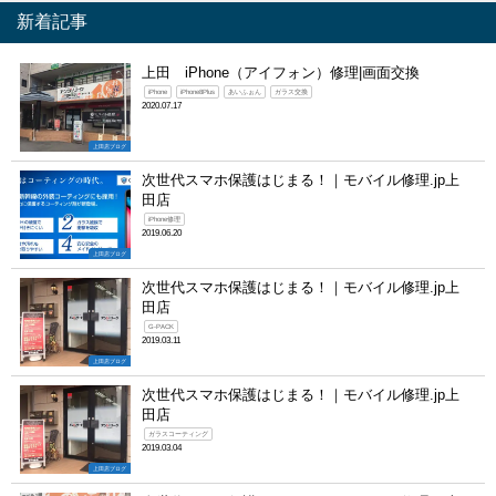
新着記事
上田 iPhone（アイフォン）修理|画面交換
iPhone
iPhone8Plus
あいふぉん
ガラス交換
2020.07.17
上田店ブログ
次世代スマホ保護はじまる！｜モバイル修理.jp上
田店
iPhone修理
2019.06.20
上田店ブログ
次世代スマホ保護はじまる！｜モバイル修理.jp上
田店
G-PACK
2019.03.11
上田店ブログ
次世代スマホ保護はじまる！｜モバイル修理.jp上
田店
ガラスコーティング
2019.03.04
上田店ブログ