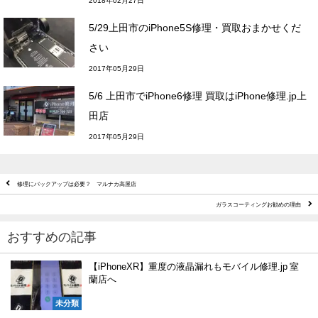
2018年02月27日
5/29上田市のiPhone5S修理・買取おまかせくだ
さい
2017年05月29日
5/6 上田市でiPhone6修理 買取はiPhone修理.jp上
田店
2017年05月29日
修理にバックアップは必要？ マルナカ高屋店
ガラスコーティングお勧めの理由
おすすめの記事
【iPhoneXR】重度の液晶漏れもモバイル修理.jp 室
蘭店へ
未分類