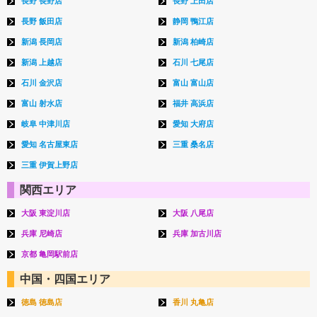
長野 長野店
長野 上田店
長野 飯田店
静岡 鴨江店
新潟 長岡店
新潟 柏崎店
新潟 上越店
石川 七尾店
石川 金沢店
富山 富山店
富山 射水店
福井 高浜店
岐阜 中津川店
愛知 大府店
愛知 名古屋東店
三重 桑名店
三重 伊賀上野店
関西エリア
大阪 東淀川店
大阪 八尾店
兵庫 尼崎店
兵庫 加古川店
京都 亀岡駅前店
中国・四国エリア
徳島 徳島店
香川 丸亀店