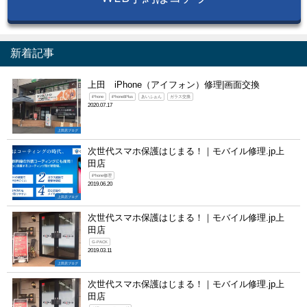
新着記事
上田 iPhone（アイフォン）修理|画面交換
iPhone
iPhone8Plus
あいふぉん
ガラス交換
2020.07.17
上田店ブログ
次世代スマホ保護はじまる！｜モバイル修理.jp上
田店
iPhone修理
2019.06.20
上田店ブログ
次世代スマホ保護はじまる！｜モバイル修理.jp上
田店
G-PACK
2019.03.11
上田店ブログ
次世代スマホ保護はじまる！｜モバイル修理.jp上
田店