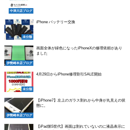
中津川店ブログ
iPhone バッテリー交換
未分類
画面全体が緑色になったiPhoneXの修理依頼があり
ました
伊勢崎本店ブログ
4月29日からiPhone修理割引SALE開始
未分類
【iPhone7】左上のガラス割れから中身が丸見えの状
態に。
伊勢崎本店ブログ
【iPad第5世代】画面は割れていないのに液晶表示に