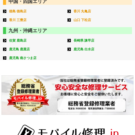
中国・四国エリア
徳島 徳島店
香川 丸亀店
香川 三豊店
山口 下松店
九州・沖縄エリア
佐賀 鹿島店
長崎県 諫早店
鹿児島 鹿屋店
鹿児島 出水店
鹿児島 南さつま店