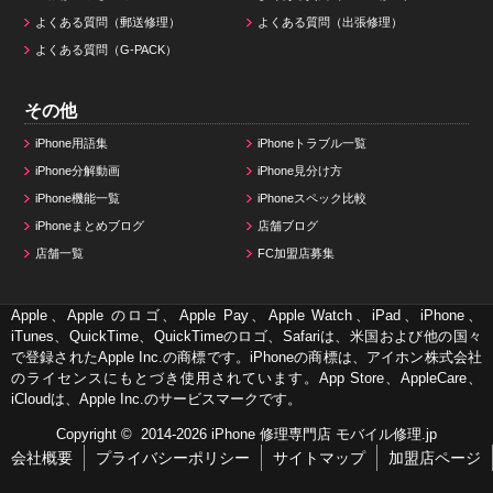
よくある質問（郵送修理）
よくある質問（出張修理）
よくある質問（G-PACK）
その他
iPhone用語集
iPhoneトラブル一覧
iPhone分解動画
iPhone見分け方
iPhone機能一覧
iPhoneスペック比較
iPhoneまとめブログ
店舗ブログ
店舗一覧
FC加盟店募集
Apple、Apple のロゴ、Apple Pay、Apple Watch、iPad、iPhone、
iTunes、QuickTime、QuickTimeのロゴ、Safariは、米国および他の国々
で登録されたApple Inc.の商標です。iPhoneの商標は、アイホン株式会社
のライセンスにもとづき使用されています。App Store、AppleCare、
iCloudは、Apple Inc.のサービスマークです。
Copyright © 2014-2026
iPhone 修理専門店 モバイル修理.jp
会社概要
プライバシーポリシー
サイトマップ
加盟店ページ