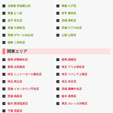
北海道 空知栗山店
青森 八戸店
青森 むつ店
岩手 奥州店
岩手 宮古店
宮城 長町店
宮城 大和町店
宮城 六丁の目店
宮城 ザモール仙台店
山形 山形店
福島 二本松店
関東エリア
群馬 伊勢崎本店
群馬 高崎店
群馬 太田南店
埼玉 アリオ深谷店
埼玉 ニットーモール熊谷店
埼玉 ベイシア上尾店
埼玉 秩父店
埼玉 本庄店
茨城 イオンタウン守谷店
茨城 鹿嶋中央店
茨城 高萩店
栃木 真岡店
栃木 那須塩原店
東京 カレッタ汐留店
千葉 茂原店