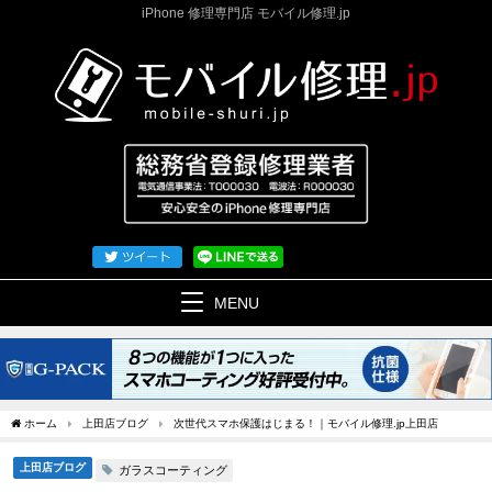
iPhone 修理専門店 モバイル修理.jp
MENU
ホーム
上田店ブログ
次世代スマホ保護はじまる！｜モバイル修理.jp上田店
上田店ブログ
ガラスコーティング