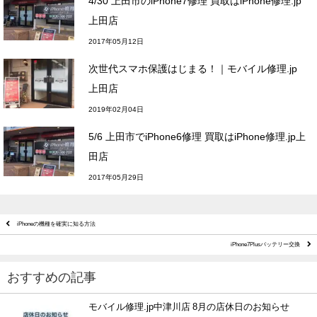
4/30 上田市のiPhone7修理 買取はiPhone修理.jp
上田店
2017年05月12日
次世代スマホ保護はじまる！｜モバイル修理.jp
上田店
2019年02月04日
5/6 上田市でiPhone6修理 買取はiPhone修理.jp上
田店
2017年05月29日
iPhoneの機種を確実に知る方法
iPhone7Plusバッテリー交換
おすすめの記事
モバイル修理.jp中津川店 8月の店休日のお知らせ