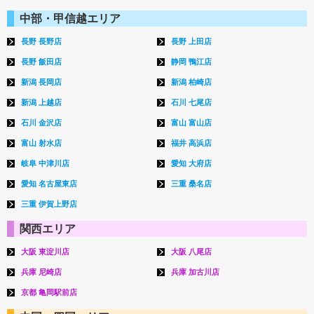
中部・甲信越エリア
長野 長野店
長野 上田店
長野 飯田店
静岡 鴨江店
新潟 長岡店
新潟 柏崎店
新潟 上越店
石川 七尾店
石川 金沢店
富山 富山店
富山 射水店
福井 高浜店
岐阜 中津川店
愛知 大府店
愛知 名古屋東店
三重 桑名店
三重 伊賀上野店
関西エリア
大阪 東淀川店
大阪 八尾店
兵庫 尼崎店
兵庫 加古川店
京都 亀岡駅前店