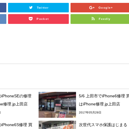
Twitter
Google+
Pocket
Feedly
のiPhoneSEの修理
5/6 上田市でiPhone6修理 
ne修理.jp上田店
はiPhone修理.jp上田店
日
2017年05月29日
iPhone6S修理 買
次世代スマホ保護はじまる