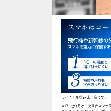
モバイル修理.jp 上田店です。
当店では1月から次世代スマホ保
そもそもG-PACKの名前は聞