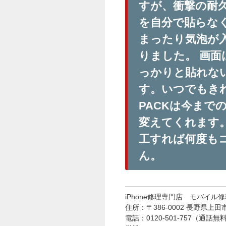
すが、衝撃の耐
を自分で貼らな
まったり気泡が
りました。 画
っかりと貼れな
す。いつでもきれ
PACKは今まで
変えてくれます
工すれば何度も
ん。
——————————————
iPhone修理専門店 モバイル修理
住所：〒386-0002 長野県
電話：0120-501-757（通話無