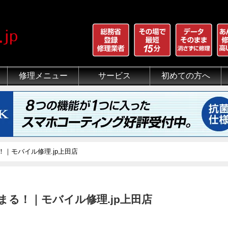
修理メニュー
サービス
初めての方へ
iPhone 画面割れ修理
iPhone 液晶修理
iPhoneバッテリー交換
iPhone 水没修理
iPhone ホームボタン修理
iPhone カメラ修理
iPhone スピーカー修理
iPhone 自己修理失敗
iPhone 水没・データ復旧
iPad修理メニュー
iPod修理メニュー
スマホコーティング G-PACK
iPhone買取
iFace
iRing
Qubii
出張修理（iWorker）
代行修理サービス（同業者様）
当店の特徴
総務省登録修理業者
マンガでわかるモバイル修
クリーニング
グループ全体の部品の安
悪質な部品に注意
フロントパネルについて
有機ELパネル（OLED
バッテリーについて
｜モバイル修理.jp上田店
る！｜モバイル修理.jp上田店