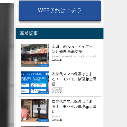
WEB予約はコチラ
新着記事
上田 iPhone（アイフォ
ン）修理|画面交換
iPhone
iPhone8Plus
あいふぉん
ガラス交換
2020.07.17
上田店ブログ
次世代スマホ保護はじま
る！｜モバイル修理.jp上田
店
iPhone修理
2019.06.20
上田店ブログ
次世代スマホ保護はじま
る！｜モバイル修理.jp上田
店
G-PACK
2019.03.11
上田店ブログ