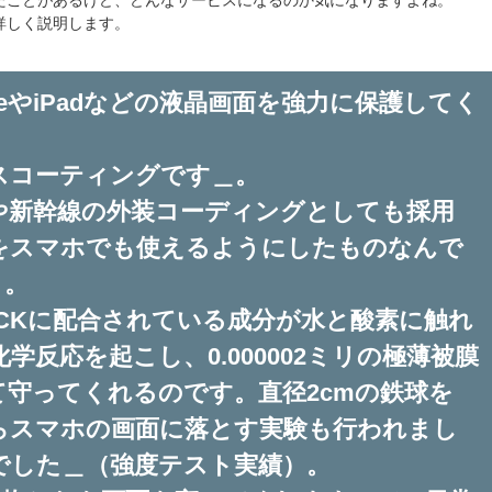
て詳しく説明します。
honeやiPadなどの液晶画面を強力に保護してく
スコーティングです＿。
や新幹線の外装コーディングとしても採用
をスマホでも使えるようにしたものなんで
）。
ACKに配合されている成分が水と酸素に触れ
学反応を起こし、0.000002ミリの極薄被膜
て守ってくれるのです。直径2cmの鉄球を
からスマホの画面に落とす実験も行われまし
でした＿（強度テスト実績）。