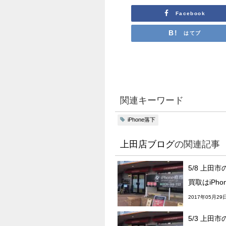
Facebook
はてブ
関連キーワード
iPhone落下
上田店ブログ
の関連記事
5/8 上田市
買取はiPho
2017年05月29
5/3 上田市の