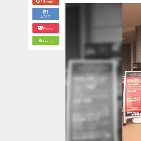
Google+
B!
はてブ
Pocket
Feedly