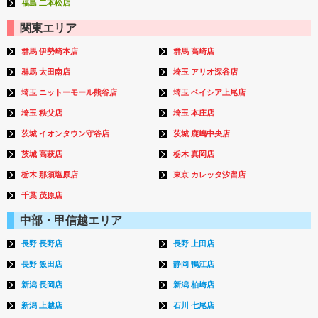
福島 二本松店
関東エリア
群馬 伊勢崎本店
群馬 高崎店
群馬 太田南店
埼玉 アリオ深谷店
埼玉 ニットーモール熊谷店
埼玉 ベイシア上尾店
埼玉 秩父店
埼玉 本庄店
茨城 イオンタウン守谷店
茨城 鹿嶋中央店
茨城 高萩店
栃木 真岡店
栃木 那須塩原店
東京 カレッタ汐留店
千葉 茂原店
中部・甲信越エリア
長野 長野店
長野 上田店
長野 飯田店
静岡 鴨江店
新潟 長岡店
新潟 柏崎店
新潟 上越店
石川 七尾店