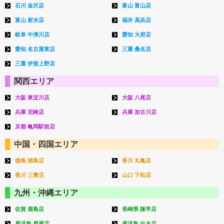
石川 金沢店
富山 富山店
富山 射水店
福井 高浜店
岐阜 中津川店
愛知 大府店
愛知 名古屋東店
三重 桑名店
三重 伊賀上野店
関西エリア
大阪 東淀川店
大阪 八尾店
兵庫 尼崎店
兵庫 加古川店
京都 亀岡駅前店
中国・四国エリア
徳島 徳島店
香川 丸亀店
香川 三豊店
山口 下松店
九州・沖縄エリア
佐賀 鹿島店
長崎県 諫早店
鹿児島 鹿屋店
鹿児島 出水店