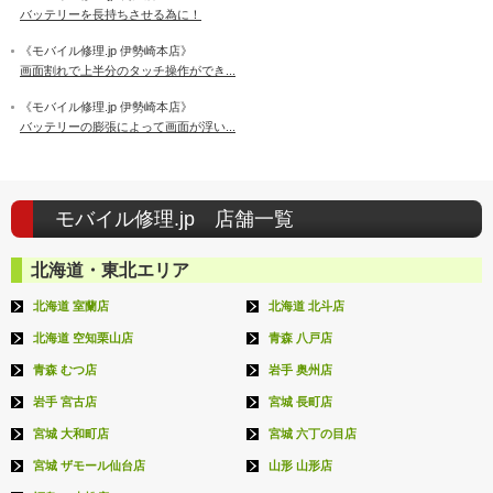
バッテリーを長持ちさせる為に！
《モバイル修理.jp 伊勢崎本店》
画面割れで上半分のタッチ操作ができ...
《モバイル修理.jp 伊勢崎本店》
バッテリーの膨張によって画面が浮い...
モバイル修理.jp 店舗一覧
北海道・東北エリア
北海道 室蘭店
北海道 北斗店
北海道 空知栗山店
青森 八戸店
青森 むつ店
岩手 奥州店
岩手 宮古店
宮城 長町店
宮城 大和町店
宮城 六丁の目店
宮城 ザモール仙台店
山形 山形店