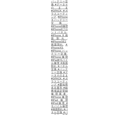
バッテリー交
換 #データそ
のまま
#GPACK #ガ
ラスコーティ
ング
,
#iPhone
８バッテリー
交換
,
#iPhone8修理
#iPhone8フロ
ントパネル
,
#iPhone８画
面割れ
,
#iPhoneSE2
画面割れ
,
＃
iPhoneXS
,
#iPhoneバッ
テリー交換
,
#iPhone修理
#iPad#モバイ
ル修理 #画面
割れ #パネル
交換 #バッテ
リー交換 #デ
ータそのまま
#GPACK #ガ
ラスコーティ
ング #愛知県
名古屋市 #総
務省認定登録
修理業者
,
#iPhone修理
#iPad修理
#iPod修理 #
モバイル修理
#画面割れ #パ
ネル交換 #バ