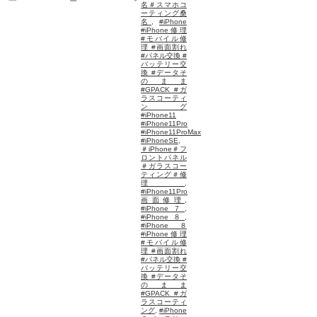
名＃スマホコ
ーティング桑
名
,
#iPhone
#iPhone修理
#モバイル修
理 #画面割れ
#パネル交換 #
バッテリー交
換 #データそ
のまま
#GPACK #ガ
ラスコーティ
ング
#iPhone11
#iPhone11Pro
#iPhone11ProMax
#iPhoneSE
,
＃iPhone＃フ
ロントパネル
＃ガラスコー
ティング＃修
理
,
#iPhone11Pro
画面修理
,
#iPhone７
,
#iPhone８
,
#iPhone８
#iPhone修理
#モバイル修
理 #画面割れ
#パネル交換 #
バッテリー交
換 #データそ
のまま
#GPACK #ガ
ラスコーティ
ング
,
#iPhone