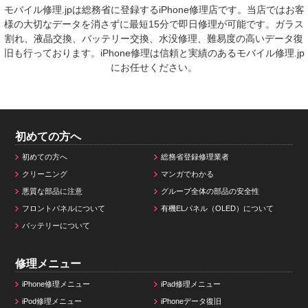
モバイル修理.jpは総務省に登録するiPhone修理店です。当店ではお客
様の大切なデータを消さずに最短15分で即日修理が可能です。ガラス
割れ、液晶交換、バッテリー交換、水没修理、難易度の高いデータ復
旧も行っております。iPhone修理は信頼と実績のあるモバイル修理.jp
にお任せください。
初めての方へ
初めての方へ
総務省登録修理業者
クリーニング
マンガでわかる
悪質な部品に注意
グループ全体の部品の安全性
フロントパネルについて
有機ELパネル（OLED）について
バッテリーについて
修理メニュー
iPhone修理メニュー
iPad修理メニュー
iPod修理メニュー
iPhoneデータ復旧