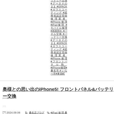
ッテリー交換
#データその
まま #GPACK
#ガラスコー
ティング #総
務省認定登録
修理業者
,
#iPhone修理
#iPad修理 #
モバイル修理
#画面割れ #パ
ネル交換 #バ
ッテリー交換
#データその
まま #GPACK
#ガラスコー
ティング #総
務省認定登録
修理業者
,
#iPhone修理
#フロントパ
ネル熱
,
#iPhone修理#
桑名市＃いな
べ市#東員町
奥様との思い出のiPhone5! フロントパネル&バッテリ
ー交換
…
2024.09.06
桑名店ブログ
#iPad修理桑