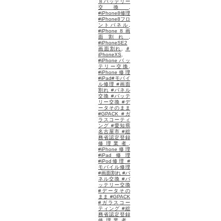
８バッテリー
交換
,
#iPhone8修理
#iPhone8フロ
ントパネル
,
#iPhone８画
面割れ
,
#iPhoneSE2
画面割れ
,
＃
iPhoneXS
,
#iPhoneバッ
テリー交換
,
#iPhone修理
#iPad#モバイ
ル修理 #画面
割れ #パネル
交換 #バッテ
リー交換 #デ
ータそのまま
#GPACK #ガ
ラスコーティ
ング #愛知県
名古屋市 #総
務省認定登録
修理業者
,
#iPhone修理
#iPad修理
#iPod修理 #
モバイル修理
#画面割れ #パ
ネル交換 #バ
ッテリー交換
#データその
まま #GPACK
#ガラスコー
ティング #総
務省認定登録
修理業者
,