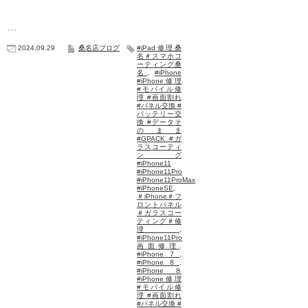
…
2024.09.29
桑名店ブログ
#iPad修理桑
名＃スマホコ
ーティング桑
名
,
#iPhone
#iPhone修理
#モバイル修
理 #画面割れ
#パネル交換 #
バッテリー交
換 #データそ
のまま
#GPACK #ガ
ラスコーティ
ング
#iPhone11
#iPhone11Pro
#iPhone11ProMax
#iPhoneSE
,
＃iPhone＃フ
ロントパネル
＃ガラスコー
ティング＃修
理
,
#iPhone11Pro
画面修理
,
#iPhone７
,
#iPhone８
,
#iPhone８
#iPhone修理
#モバイル修
理 #画面割れ
#パネル交換 #