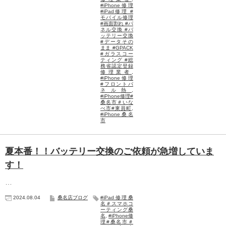
#iPhone修理
#iPad修理 #
モバイル修理
#画面割れ #パ
ネル交換 #バ
ッテリー交換
#データその
まま #GPACK
#ガラスコー
ティング #総
務省認定登録
修理業者
,
#iPhone修理
#フロントパ
ネル熱
,
#iPhone修理#
桑名市＃いな
べ市#東員町
,
#iPhone桑名
市
夏本番！！バッテリー交換のご依頼が急増していま
す！
…
2024.08.04
桑名店ブログ
#iPad修理桑
名＃スマホコ
ーティング桑
名
,
#iPhone修
理#桑名市＃