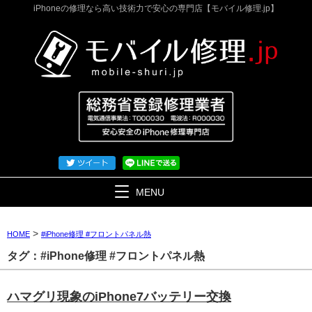
iPhoneの修理なら高い技術力で安心の専門店【モバイル修理.jp】
MENU
>
HOME
#iPhone修理 #フロントパネル熱
タグ：#iPhone修理 #フロントパネル熱
ハマグリ現象のiPhone7バッテリー交換