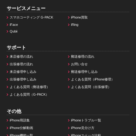
サービスメニュー
スマホコーティング G-PACK
iPhone買取
iFace
iRing
Qubii
サポート
来店修理の流れ
郵送修理の流れ
出張修理の流れ
お問い合せ
来店修理申し込み
郵送修理申し込み
出張修理申し込み
よくある質問（iPhone修理）
よくある質問（郵送修理）
よくある質問（出張修理）
よくある質問（G-PACK）
その他
iPhone用語集
iPhoneトラブル一覧
iPhone分解動画
iPhone見分け方
iPhone機能一覧
iPhoneスペック比較