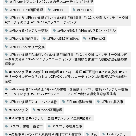
＃iPhone＃フロントパネル＃ガラスコーティング＃修理
#iPhone11Pro画面修理
#iPhone７
#iPhone８
#iPhone８ #iPhone修理 #モバイル修理 #画面割れ #パネル交換 #バッテリー交換
#データそのまま #GPACK #ガラスコーティング
#iPhone８バッテリー交換
#iPhone8修理 #iPhone8フロントパネル
#iPhone８画面割れ
#iPhoneSE2画面割れ
＃iPhoneXS
#iPhoneバッテリー交換
#iPhone修理 #iPad#モバイル修理 #画面割れ #パネル交換 #バッテリー交換 #デ
ータそのまま #GPACK #ガラスコーティング #愛知県名古屋市 #総務省認定登録修
理業者
#iPhone修理 #iPad修理 #iPod修理 #モバイル修理 #画面割れ #パネル交換 #バッ
テリー交換 #データそのまま #GPACK #ガラスコーティング #総務省認定登録修理
業者
#iPhone修理 #iPad修理 #モバイル修理 #画面割れ #パネル交換 #バッテリー交換
#データそのまま #GPACK #ガラスコーティング #総務省認定登録修理業者
#iPhone修理 #フロントパネル熱
#iPhone修理金額
#iPhone桑名市
#iPhone水没
#iPhone画面修理
#スマホ修理 #バッテリー交換 #サンシティ星川#桑名市
＃スマホ修理 桑名市
＃スマホ修理桑名市
#桑名市＃いなべ市＃東員町＃四日市市＃弥富市
iPadバッテリー
iPad