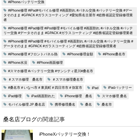
#iPhoneバッテリー交換
#iPhone修理 #iPad#モバイル修理 #画面割れ #パネル交換 #バッテリー交換 #デー
タそのまま #GPACK #ガラスコーティング #愛知県名古屋市 #総務省認定登録修理業
者
#iPhone修理 #iPad修理 #iPod修理 #モバイル修理 #画面割れ #パネル交換 #バッテ
リー交換 #データそのまま #GPACK #ガラスコーティング #総務省認定登録修理業者
#iPhone修理 #iPad修理 #モバイル修理 #画面割れ #パネル交換 #バッテリー交換 #
データそのまま #GPACK #ガラスコーティング #総務省認定登録修理業者
#iPhone修理 #フロントパネル熱
#iPhone修理金額
#iPhone桑名市
#iPhone水没
#iPhone画面修理
#スマホ修理 #バッテリー交換 #サンシティ星川#桑名市
＃スマホ修理 桑名市
＃スマホ修理桑名市
#桑名市＃いなべ市＃東員町＃四日市市＃弥富市
iPadバッテリー
iPad
iPad修理
iPad画面割れた
iPhone修理 桑名
スマホ修理 桑名
モバイル修理.JP 桑名店
携帯修理桑名
桑名
桑名市
桑名店ブログ
の関連記事
iPhoneXバッテリー交換！