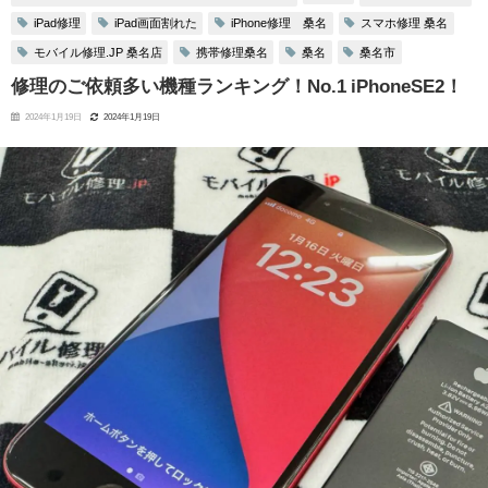
iPad修理
iPad画面割れた
iPhone修理 桑名
スマホ修理 桑名
モバイル修理.JP 桑名店
携帯修理桑名
桑名
桑名市
修理のご依頼多い機種ランキング！No.1 iPhoneSE2！
2024年1月19日
2024年1月19日