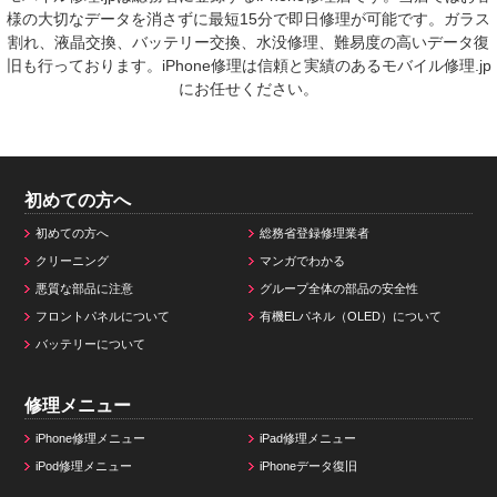
様の大切なデータを消さずに最短15分で即日修理が可能です。ガラス
割れ、液晶交換、バッテリー交換、水没修理、難易度の高いデータ復
旧も行っております。iPhone修理は信頼と実績のあるモバイル修理.jp
にお任せください。
初めての方へ
初めての方へ
総務省登録修理業者
クリーニング
マンガでわかる
悪質な部品に注意
グループ全体の部品の安全性
フロントパネルについて
有機ELパネル（OLED）について
バッテリーについて
修理メニュー
iPhone修理メニュー
iPad修理メニュー
iPod修理メニュー
iPhoneデータ復旧