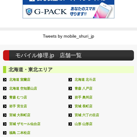
Tweets by mobile_shuri_jp
モバイル修理.jp 店舗一覧
北海道・東北エリア
北海道 室蘭店
北海道 北斗店
北海道 空知栗山店
青森 八戸店
青森 むつ店
岩手 奥州店
岩手 宮古店
宮城 長町店
宮城 大和町店
宮城 六丁の目店
宮城 ザモール仙台店
山形 山形店
福島 二本松店