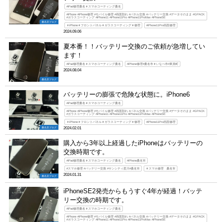
#iPad修理桑名＃スマホコーティング桑名
#iPhone #iPhone修理 #モバイル修理 #画面割れ #パネル交換 #バッテリー交換 #データそのまま #GPACK
#ガラスコーティング #iPhone11 #iPhone11Pro #iPhone11ProMax #iPhoneSE
桑名店ブログ
＃iPhone＃フロントパネル＃ガラスコーティング＃修理
#iPhone11Pro画面修理
2024.09.06
夏本番！！バッテリー交換のご依頼が急増してい
ます！
#iPad修理桑名＃スマホコーティング桑名
#iPhone修理#桑名市＃いなべ市#東員町
2024.08.04
桑名店ブログ
バッテリーの膨張で危険な状態に。iPhone6
#iPad修理桑名＃スマホコーティング桑名
#iPhone #iPhone修理 #モバイル修理 #画面割れ #パネル交換 #バッテリー交換 #データそのまま #GPACK
#ガラスコーティング #iPhone11 #iPhone11Pro #iPhone11ProMax #iPhoneSE
＃iPhone＃フロントパネル＃ガラスコーティング＃修理
#iPhone11Pro画面修理
桑名店ブログ
2024.02.01
購入から3年以上経過したiPhoneはバッテリーの
交換時期です。
#iPad修理桑名＃スマホコーティング桑名
#iPhone桑名市
#スマホ修理 #バッテリー交換 #サンシティ星川#桑名市
＃スマホ修理 桑名市
2024.01.31
桑名店ブログ
iPhoneSE2発売からもうすぐ4年が経過！バッテ
リー交換の時期です。
#iPad修理桑名＃スマホコーティング桑名
#iPhone #iPhone修理 #モバイル修理 #画面割れ #パネル交換 #バッテリー交換 #データそのまま #GPACK
#ガラスコーティング #iPhone11 #iPhone11Pro #iPhone11ProMax #iPhoneSE