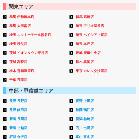
関東エリア
群馬 伊勢崎本店
群馬 高崎店
群馬 太田南店
埼玉 アリオ深谷店
埼玉 ニットーモール熊谷店
埼玉 ベイシア上尾店
埼玉 秩父店
埼玉 本庄店
茨城 イオンタウン守谷店
茨城 鹿嶋中央店
茨城 高萩店
栃木 真岡店
栃木 那須塩原店
東京 カレッタ汐留店
千葉 茂原店
中部・甲信越エリア
長野 長野店
長野 上田店
長野 飯田店
静岡 鴨江店
新潟 長岡店
新潟 柏崎店
新潟 上越店
石川 七尾店
石川 金沢店
富山 富山店