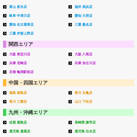
富山 射水店
福井 高浜店
岐阜 中津川店
愛知 大府店
愛知 名古屋東店
三重 桑名店
三重 伊賀上野店
関西エリア
大阪 東淀川店
大阪 八尾店
兵庫 尼崎店
兵庫 加古川店
京都 亀岡駅前店
中国・四国エリア
徳島 徳島店
香川 丸亀店
香川 三豊店
山口 下松店
九州・沖縄エリア
佐賀 鹿島店
長崎県 諫早店
鹿児島 鹿屋店
鹿児島 出水店