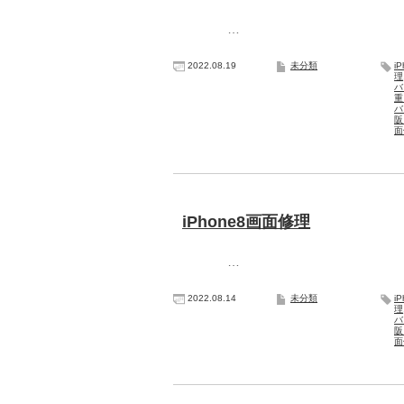
…
2022.08.19
未分類
i
理
バ
重
バ
阪
面
iPhone8画面修理
…
2022.08.14
未分類
i
理
バ
阪
面