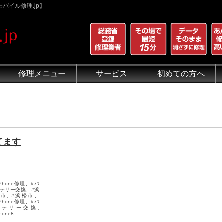
バイル修理.jp】
修理メニュー
サービス
初めての方へ
iPhone 画面割れ修理
iPhone 液晶修理
iPhoneバッテリー交換
iPhone 水没修理
iPhone ホームボタン修理
iPhone カメラ修理
iPhone スピーカー修理
iPhone 自己修理失敗
iPhone 水没・データ復旧
iPad修理メニュー
iPod修理メニュー
スマホコーティング G-PACK
iPhone買取
iFace
iRing
Qubii
出張修理（iWorker）
代行修理サービス（同業者様）
当店の特徴
総務省登録修理業者
マンガでわかるモバイル修
クリーニング
グループ全体の部品の安
悪質な部品に注意
フロントパネルについて
有機ELパネル（OLED
バッテリーについて
てます
iPhone修理、#バ
テリー交換、#浜
松市
,
#浜松市、
iPhone修理、#バ
ッテリー交換
,
Phone8