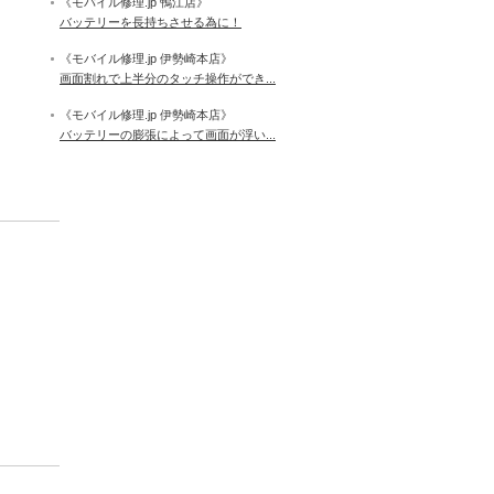
《モバイル修理.jp 鴨江店》
バッテリーを長持ちさせる為に！
《モバイル修理.jp 伊勢崎本店》
画面割れで上半分のタッチ操作ができ...
《モバイル修理.jp 伊勢崎本店》
バッテリーの膨張によって画面が浮い...