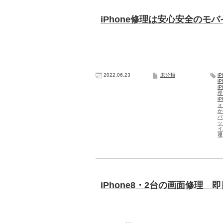
iPhone修理は安心安全のモバ
…
2022.06.23
未分類
iP
i
i
i
ォ
か
バ
ッ
イ
理
iPhone8・2台の画面修理 
…