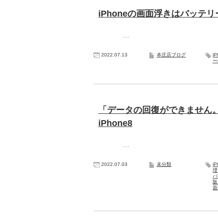
iPhoneの画面浮きはバッ
…
2022.07.13
本庄店ブログ
i
ー
「データの回復ができません。
iPhone8
…
2022.07.03
未分類
i
理
バ
阪
面