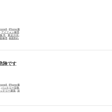
Phone8
,
iPhone修
,
アイフォン修理
,
大阪市
,
東淀川区
,
面修理
,
画面割れ
は危険です
Phone8
,
iPhone修
,
バッテリー交換
,
ッテリー膨張
,
深