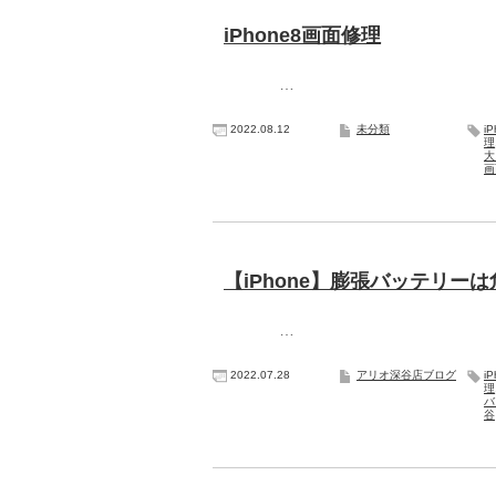
iPhone8画面修理
…
2022.08.12
未分類
i
理
画
【iPhone】膨張バッテリー
…
2022.07.28
アリオ深谷店ブログ
i
理
バ
谷