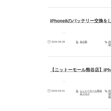
iPhone8のバッテリー交換を
…
2024.08.28
未分類
i
理
【ニットーモール熊谷店】iPho
…
2024.05.01
ニットーモール熊谷
i
店ブログ
理
画