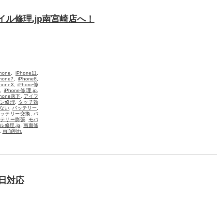
イル修理.jp南宮崎店へ！
hone
,
iPhone11
,
Phone7
,
iPhone8
,
PhoneX
,
iPhone修
理
,
iPhone修理.jp
,
Phone落下
,
アイフ
ン修理
,
タッチ効
ない
,
バッテリー
,
ッテリー交換
,
バ
テリー膨張
,
モバ
ル修理.jp
,
画面修
,
画面割れ
即日対応