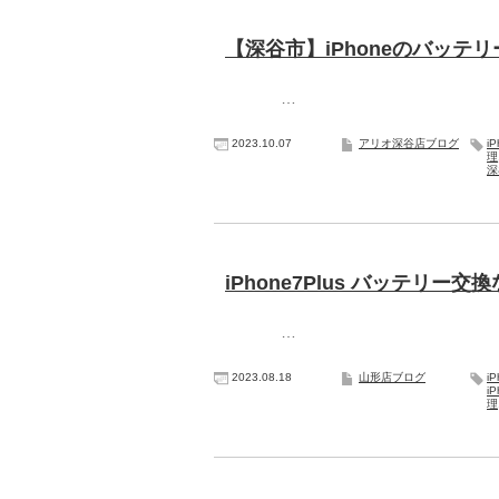
【深谷市】iPhoneのバッテ
…
2023.10.07
アリオ深谷店ブログ
i
理
深
iPhone7Plus バッテリー
…
2023.08.18
山形店ブログ
iP
i
理