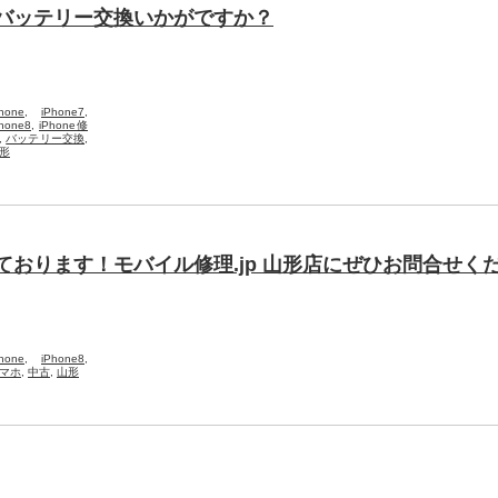
のバッテリー交換いかがですか？
hone
,
iPhone7
,
Phone8
,
iPhone修
,
バッテリー交換
,
形
っております！モバイル修理.jp 山形店にぜひお問合せく
hone
,
iPhone8
,
マホ
,
中古
,
山形