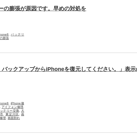
テリーの膨張が原因です。早めの対処を
Phone8
,
バッテリ
の膨張
バックアップからiPhoneを復元してください。」表示
Phone8
,
iPhone修
,
アイフォン修理
,
ッテリー交換
,
大
市
,
東淀川区
,
画
修理
,
画面割れ