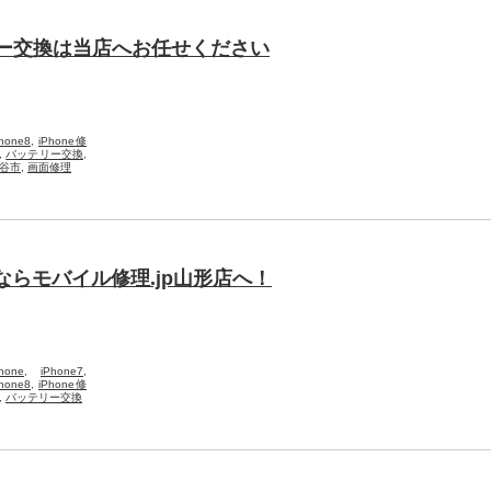
リー交換は当店へお任せください
Phone8
,
iPhone修
,
バッテリー交換
,
谷市
,
画面修理
交換ならモバイル修理.jp山形店へ！
hone
,
iPhone7
,
Phone8
,
iPhone修
,
バッテリー交換