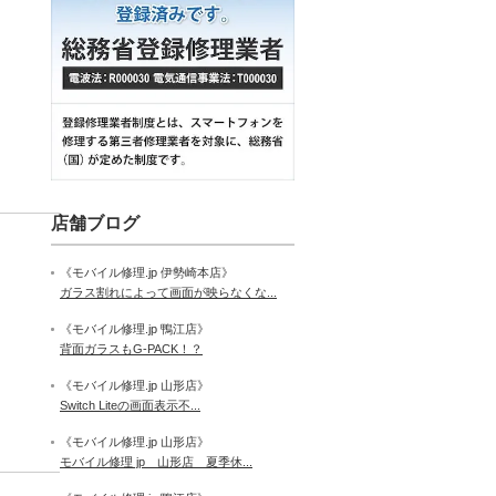
店舗ブログ
《モバイル修理.jp 伊勢崎本店》
ガラス割れによって画面が映らなくな...
《モバイル修理.jp 鴨江店》
背面ガラスもG-PACK！？
《モバイル修理.jp 山形店》
Switch Liteの画面表示不...
《モバイル修理.jp 山形店》
モバイル修理 jp 山形店 夏季休...