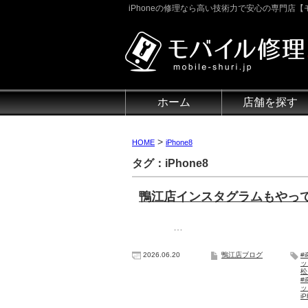
iPhoneの修理なら高い技術力で安心の専門店【モ
ホーム
店舗を探す
>
HOME
iPhone8
タグ：iPhone8
鴨江店インスタグラムもやっ
…
2026.06.20
鴨江店ブログ
#
ッ
#
i