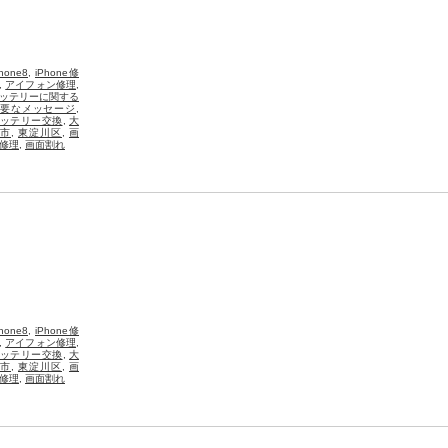
Phone8
,
iPhone修
,
アイフォン修理
,
ッテリーに関する
要なメッセージ
,
ッテリー交換
,
大
市
,
東淀川区
,
画
修理
,
画面割れ
Phone8
,
iPhone修
,
アイフォン修理
,
ッテリー交換
,
大
市
,
東淀川区
,
画
修理
,
画面割れ