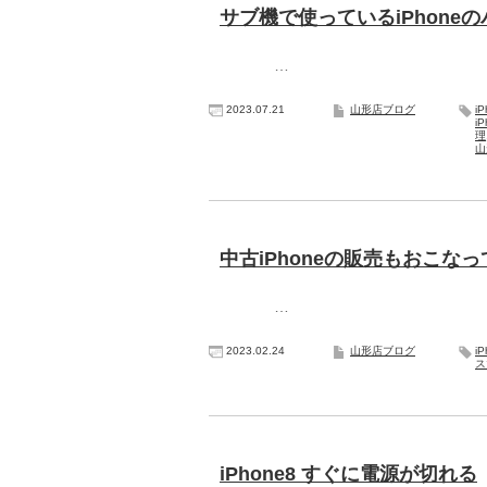
サブ機で使っているiPhone
…
2023.07.21
山形店ブログ
iP
i
理
山
中古iPhoneの販売もおこな
…
2023.02.24
山形店ブログ
iP
ス
iPhone8 すぐに電源が切れる