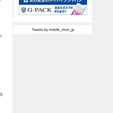
Tweets by mobile_shuri_jp
ス
迅