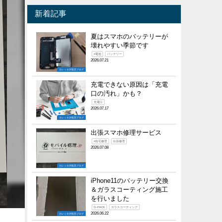
新着記事
夏はスマホのバッテリーが
壊れやすい季節です
#電池
バッテリー
2026.07.21
カレッタ汐留店ブログ
充電できない原因は「充電
口の汚れ」かも？
充電口
2026.07.17
カレッタ汐留店ブログ
出張スマホ修理サービス
#自宅修理
出張修理
2026.07.08
カレッタ汐留店ブログ
iPhone11のバッテリー交換
＆ガラスコーティング施工
を行いました
G-PACK
ガラスコーティング
2026.06.22
カレッタ汐留店ブログ