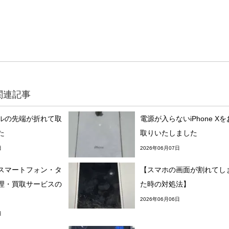
関連記事
ルの先端が折れて取
電源が入らないiPhone X
た
取りいたしました
日
2026年06月07日
スマートフォン・タ
【スマホの画面が割れてし
理・買取サービスの
た時の対処法】
2026年06月06日
日