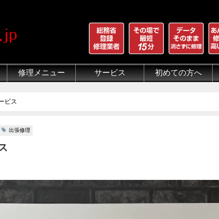
修理メニュー
サービス
初めての方へ
iPhone 画面割れ修理
iPhone 液晶修理
iPhoneバッテリー交換
iPhone 水没修理
iPhone ホームボタン修理
iPhone カメラ修理
iPhone スピーカー修理
iPhone 自己修理失敗
iPhone 水没・データ復旧
iPad修理メニュー
iPod修理メニュー
スマホコーティング G-PACK
iPhone買取
iFace
iRing
Qubii
出張修理（iWorker）
代行修理サービス（同業者様）
当店の特徴
総務省登録修理業者
マンガでわかるモバイル修
クリーニング
グループ全体の部品の安
悪質な部品に注意
フロントパネルについて
有機ELパネル（OLED
バッテリーについて
ービス
出張修理
ス