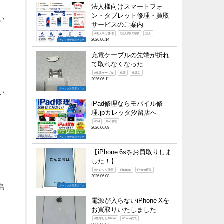
法人様向けスマートフォ
ン・タブレット修理・買取
い
サービスのご案内
#法人向け修理
#法人向け買取
法人
2026.06.14
カレッタ汐留店ブログ
充電ケーブルの先端が折れ
て取れなくなった
#充電ケーブル
充電
充電口
2026.06.11
カレッタ汐留店ブログ
い
iPad修理ならモバイル修
理.jpカレッタ汐留店へ
iPad
iPad修理
2026.06.09
カレッタ汐留店ブログ
【iPhone 6sをお買取りしま
した！】
#カレッタ汐留
iPhone6s
iPhone買取
2026.06.08
島
カレッタ汐留店ブログ
電源が入らないiPhone Xを
お買取りいたしました
#故障したiPhone
iPhone買取