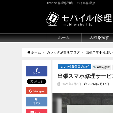
iPhone 修理専門店 モバイル修理.jp
ホーム
店舗を探す
ホーム
カレッタ汐留店ブログ
出張スマホ修理サ
カレッタ汐留店ブログ
#自宅修理
シェア
出張スマホ修理サービ
2026年7月8日
2026年7月17日
Google+
B!
はてブ