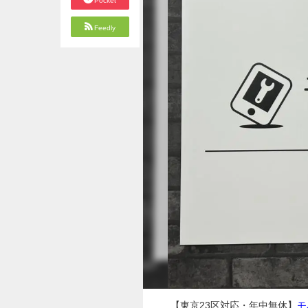
Pocket
Feedly
【東京23区対応・年中無休】
モ