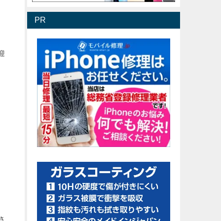
PR
迎
さ