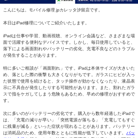
こんにちは。モバイル修理.jpカレッタ汐留店です。
本日はiPad修理についてご紹介いたします。
iPadは仕事や学習、動画視聴、オンライン会議など、さまざまな場
面で活躍する便利なデバイスです。しかし、毎日使用していると、
落下による画面割れやバッテリーの劣化、充電不良などのトラブル
が発生することがあります。
特に多いご相談が「画面割れ」です。iPadは本体サイズが大きいた
め、落とした際の衝撃も大きくなりがちです。ガラスにヒビが入っ
た状態で使用を続けると、タッチ操作が効かなくなったり、液晶表
示に不具合が発生したりする可能性があります。また、割れたガラ
スで指をケガしてしまう危険もあるため、早めの修理がおすすめで
す。
次に多いのがバッテリーの劣化です。購入から数年経過したiPadで
は、「充電の減りが早い」「突然電源が落ちる」「充電してもすぐ
に残量が減る」といった症状が現れることがあります。バッテリー
は消耗品のため、使用年数とともに性能が低下していきます。
バッ