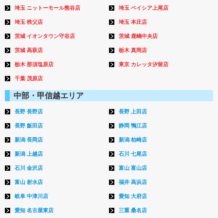
埼玉 ニットーモール熊谷店
埼玉 ベイシア上尾店
埼玉 秩父店
埼玉 本庄店
茨城 イオンタウン守谷店
茨城 鹿嶋中央店
茨城 高萩店
栃木 真岡店
栃木 那須塩原店
東京 カレッタ汐留店
千葉 茂原店
中部・甲信越エリア
長野 長野店
長野 上田店
長野 飯田店
静岡 鴨江店
新潟 長岡店
新潟 柏崎店
新潟 上越店
石川 七尾店
石川 金沢店
富山 富山店
富山 射水店
福井 高浜店
岐阜 中津川店
愛知 大府店
愛知 名古屋東店
三重 桑名店