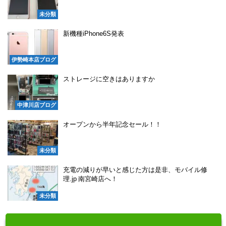
未分類
新機種iPhone6S発表
伊勢崎本店ブログ
ストレージに空きはありますか
中津川店ブログ
オープンから半年記念セール！！
未分類
充電の減りが早いと感じた方は是非、モバイル修
理.jp 南宮崎店へ！
未分類