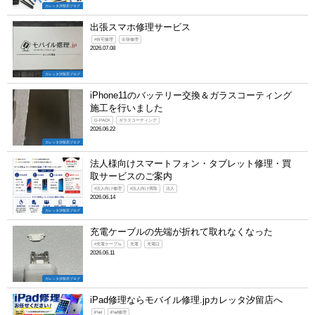
カレッタ汐留店ブログ
出張スマホ修理サービス
#自宅修理
出張修理
2026.07.08
カレッタ汐留店ブログ
iPhone11のバッテリー交換＆ガラスコーティング
施工を行いました
G-PACK
ガラスコーティング
2026.06.22
カレッタ汐留店ブログ
法人様向けスマートフォン・タブレット修理・買
取サービスのご案内
#法人向け修理
#法人向け買取
法人
2026.06.14
カレッタ汐留店ブログ
充電ケーブルの先端が折れて取れなくなった
#充電ケーブル
充電
充電口
2026.06.11
カレッタ汐留店ブログ
iPad修理ならモバイル修理.jpカレッタ汐留店へ
iPad
iPad修理