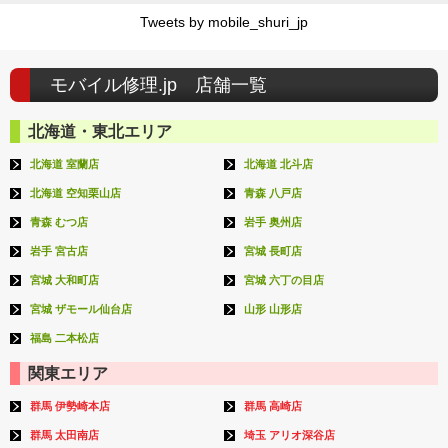
Tweets by mobile_shuri_jp
モバイル修理.jp 店舗一覧
北海道・東北エリア
北海道 室蘭店
北海道 北斗店
北海道 空知栗山店
青森 八戸店
青森 むつ店
岩手 奥州店
岩手 宮古店
宮城 長町店
宮城 大和町店
宮城 六丁の目店
宮城 ザモール仙台店
山形 山形店
福島 二本松店
関東エリア
群馬 伊勢崎本店
群馬 高崎店
群馬 太田南店
埼玉 アリオ深谷店