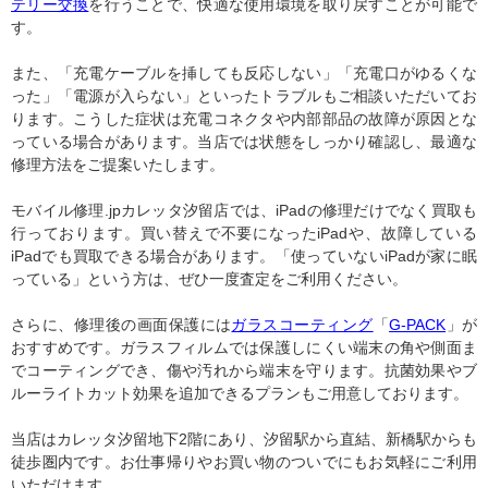
テリー交換
を行うことで、快適な使用環境を取り戻すことが可能で
す。
また、「充電ケーブルを挿しても反応しない」「充電口がゆるくな
った」「電源が入らない」といったトラブルもご相談いただいてお
ります。こうした症状は充電コネクタや内部部品の故障が原因とな
っている場合があります。当店では状態をしっかり確認し、最適な
修理方法をご提案いたします。
モバイル修理.jpカレッタ汐留店では、iPadの修理だけでなく買取も
行っております。買い替えで不要になったiPadや、故障している
iPadでも買取できる場合があります。「使っていないiPadが家に眠
っている」という方は、ぜひ一度査定をご利用ください。
さらに、修理後の画面保護には
ガラスコーティング
「
G-PACK
」が
おすすめです。ガラスフィルムでは保護しにくい端末の角や側面ま
でコーティングでき、傷や汚れから端末を守ります。抗菌効果やブ
ルーライトカット効果を追加できるプランもご用意しております。
当店はカレッタ汐留地下2階にあり、汐留駅から直結、新橋駅からも
徒歩圏内です。お仕事帰りやお買い物のついでにもお気軽にご利用
いただけます。