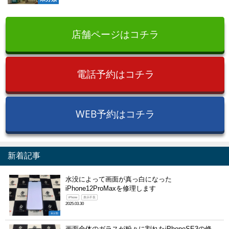
店舗ページはコチラ
電話予約はコチラ
WEB予約はコチラ
新着記事
水没によって画面が真っ白になった
iPhone12ProMaxを修理します
iPhone
表示不良
2025.03.30
未分類
画面全体のガラスが粉々に割れたiPhoneSE3の修