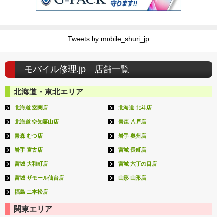
Tweets by mobile_shuri_jp
モバイル修理.jp 店舗一覧
北海道・東北エリア
北海道 室蘭店
北海道 北斗店
北海道 空知栗山店
青森 八戸店
青森 むつ店
岩手 奥州店
岩手 宮古店
宮城 長町店
宮城 大和町店
宮城 六丁の目店
宮城 ザモール仙台店
山形 山形店
福島 二本松店
関東エリア