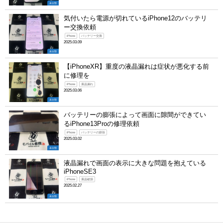
未分類
気付いたら電源が切れているiPhone12のバッテリ
ー交換依頼
iPhone
バッテリー交換
2025.03.09
未分類
【iPhoneXR】重度の液晶漏れは症状が悪化する前
に修理を
iPhone
液晶漏れ
2025.03.06
未分類
バッテリーの膨張によって画面に隙間ができてい
るiPhone13Proの修理依頼
iPhone
バッテリーの膨張
2025.03.02
未分類
液晶漏れで画面の表示に大きな問題を抱えている
iPhoneSE3
iPhone
液晶破損
2025.02.27
未分類