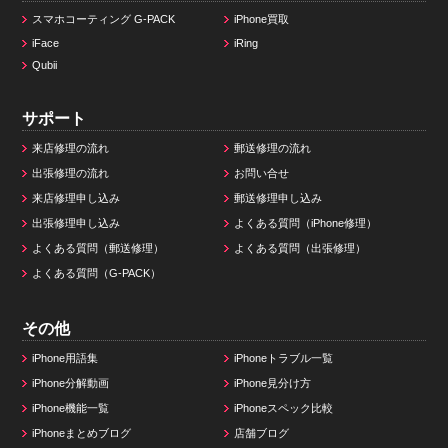
スマホコーティング G-PACK
iPhone買取
iFace
iRing
Qubii
サポート
来店修理の流れ
郵送修理の流れ
出張修理の流れ
お問い合せ
来店修理申し込み
郵送修理申し込み
出張修理申し込み
よくある質問（iPhone修理）
よくある質問（郵送修理）
よくある質問（出張修理）
よくある質問（G-PACK）
その他
iPhone用語集
iPhoneトラブル一覧
iPhone分解動画
iPhone見分け方
iPhone機能一覧
iPhoneスペック比較
iPhoneまとめブログ
店舗ブログ