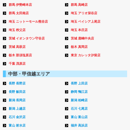
群馬 伊勢崎本店
群馬 高崎店
群馬 太田南店
埼玉 アリオ深谷店
埼玉 ニットーモール熊谷店
埼玉 ベイシア上尾店
埼玉 秩父店
埼玉 本庄店
茨城 イオンタウン守谷店
茨城 鹿嶋中央店
茨城 高萩店
栃木 真岡店
栃木 那須塩原店
東京 カレッタ汐留店
千葉 茂原店
中部・甲信越エリア
長野 長野店
長野 上田店
長野 飯田店
静岡 鴨江店
新潟 長岡店
新潟 柏崎店
新潟 上越店
石川 七尾店
石川 金沢店
富山 富山店
富山 射水店
福井 高浜店