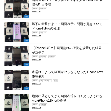
理も即日修理
iPhone
画面割れ
2025.03.27
未分類
落下の衝撃によって画面表示に問題が起きている
iPhone15Proの修理
iPhone
表示不良
2025.03.23
未分類
【iPhone14Pro】画面割れの症状を放置した結果
がコチラ
iPhone
液晶破損
画面割れ
2025.03.20
未分類
水濡れによって画面が映らなくなったiPhone12の
修理依頼
iPhone
ブラックアウト
水没
2025.03.16
未分類
地面に落としてから画面右端が白く光るようにな
ったiPhone11Proの修理
iPhone
画面交換
2025.03.13