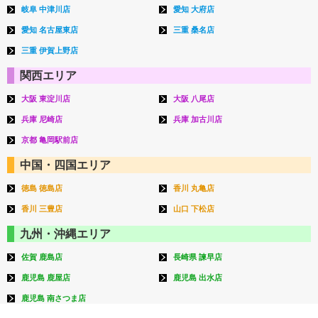
岐阜 中津川店
愛知 大府店
愛知 名古屋東店
三重 桑名店
三重 伊賀上野店
関西エリア
大阪 東淀川店
大阪 八尾店
兵庫 尼崎店
兵庫 加古川店
京都 亀岡駅前店
中国・四国エリア
徳島 徳島店
香川 丸亀店
香川 三豊店
山口 下松店
九州・沖縄エリア
佐賀 鹿島店
長崎県 諫早店
鹿児島 鹿屋店
鹿児島 出水店
鹿児島 南さつま店