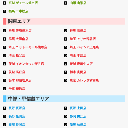
宮城 ザモール仙台店
山形 山形店
福島 二本松店
関東エリア
群馬 伊勢崎本店
群馬 高崎店
群馬 太田南店
埼玉 アリオ深谷店
埼玉 ニットーモール熊谷店
埼玉 ベイシア上尾店
埼玉 秩父店
埼玉 本庄店
茨城 イオンタウン守谷店
茨城 鹿嶋中央店
茨城 高萩店
栃木 真岡店
栃木 那須塩原店
東京 カレッタ汐留店
千葉 茂原店
中部・甲信越エリア
長野 長野店
長野 上田店
長野 飯田店
静岡 鴨江店
新潟 長岡店
新潟 柏崎店