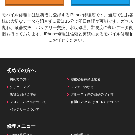
モバイル修理.jpは総務省に登録するiPhone修理店です。当店ではお客
様の大切なデータを消さずに最短15分で即日修理が可能です。ガラス
割れ、液晶交換、バッテリー交換、水没修理、難易度の高いデータ復
旧も行っております。iPhone修理は信頼と実績のあるモバイル修理.jp
にお任せください。
初めての方へ
初めての方へ
総務省登録修理業者
クリーニング
マンガでわかる
悪質な部品に注意
グループ全体の部品の安全性
フロントパネルについて
有機ELパネル（OLED）について
バッテリーについて
修理メニュー
iPhone修理メニュー
iPad修理メニュー