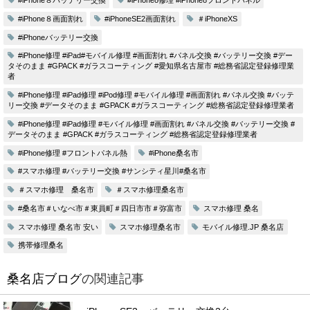
#iPhone８バッテリー交換
#iPhone8修理 #iPhone8フロントパネル
#iPhone８画面割れ
#iPhoneSE2画面割れ
＃iPhoneXS
#iPhoneバッテリー交換
#iPhone修理 #iPad#モバイル修理 #画面割れ #パネル交換 #バッテリー交換 #デー
タそのまま #GPACK #ガラスコーティング #愛知県名古屋市 #総務省認定登録修理業
者
#iPhone修理 #iPad修理 #iPod修理 #モバイル修理 #画面割れ #パネル交換 #バッテ
リー交換 #データそのまま #GPACK #ガラスコーティング #総務省認定登録修理業者
#iPhone修理 #iPad修理 #モバイル修理 #画面割れ #パネル交換 #バッテリー交換 #
データそのまま #GPACK #ガラスコーティング #総務省認定登録修理業者
#iPhone修理 #フロントパネル熱
#iPhone桑名市
#スマホ修理 #バッテリー交換 #サンシティ星川#桑名市
＃スマホ修理 桑名市
＃スマホ修理桑名市
#桑名市＃いなべ市＃東員町＃四日市市＃弥富市
スマホ修理 桑名
スマホ修理 桑名市 安い
スマホ修理桑名市
モバイル修理.JP 桑名店
携帯修理桑名
桑名店ブログ
の関連記事