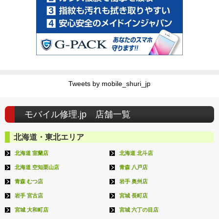
Tweets by mobile_shuri_jp
モバイル修理.jp 店舗一覧
北海道・東北エリア
北海道 室蘭店
北海道 北斗店
北海道 空知栗山店
青森 八戸店
青森 むつ店
岩手 奥州店
岩手 宮古店
宮城 長町店
宮城 大和町店
宮城 六丁の目店