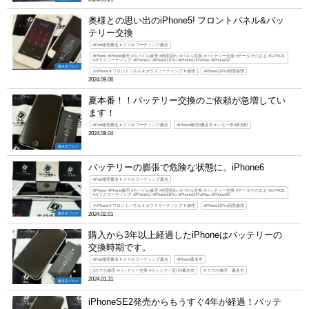
奥様との思い出のiPhone5! フロントパネル&バッ
テリー交換
#iPad修理桑名＃スマホコーティング桑名
#iPhone #iPhone修理 #モバイル修理 #画面割れ #パネル交換 #バッテリー交換 #データそのまま #GPACK
#ガラスコーティング #iPhone11 #iPhone11Pro #iPhone11ProMax #iPhoneSE
桑名店ブログ
＃iPhone＃フロントパネル＃ガラスコーティング＃修理
#iPhone11Pro画面修理
2024.09.06
夏本番！！バッテリー交換のご依頼が急増してい
ます！
#iPad修理桑名＃スマホコーティング桑名
#iPhone修理#桑名市＃いなべ市#東員町
2024.08.04
桑名店ブログ
バッテリーの膨張で危険な状態に。iPhone6
#iPad修理桑名＃スマホコーティング桑名
#iPhone #iPhone修理 #モバイル修理 #画面割れ #パネル交換 #バッテリー交換 #データそのまま #GPACK
#ガラスコーティング #iPhone11 #iPhone11Pro #iPhone11ProMax #iPhoneSE
＃iPhone＃フロントパネル＃ガラスコーティング＃修理
#iPhone11Pro画面修理
桑名店ブログ
2024.02.01
購入から3年以上経過したiPhoneはバッテリーの
交換時期です。
#iPad修理桑名＃スマホコーティング桑名
#iPhone桑名市
#スマホ修理 #バッテリー交換 #サンシティ星川#桑名市
＃スマホ修理 桑名市
2024.01.31
桑名店ブログ
iPhoneSE2発売からもうすぐ4年が経過！バッテ