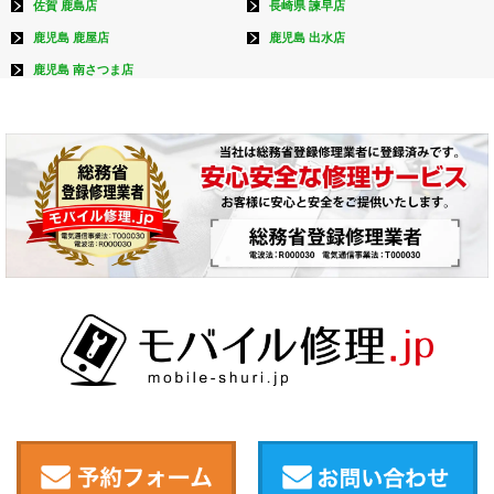
佐賀 鹿島店
長崎県 諫早店
鹿児島 鹿屋店
鹿児島 出水店
鹿児島 南さつま店