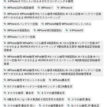
＃iPhone＃フロントパネル＃ガラスコーティング＃修理
#iPhone11Pro画面修理
#iPhone７
#iPhone８
#iPhone８ #iPhone修理 #モバイル修理 #画面割れ #パネル交換 #バッテリー交換
#データそのまま #GPACK #ガラスコーティング
#iPhone８バッテリー交換
#iPhone8修理 #iPhone8フロントパネル
#iPhone８画面割れ
#iPhoneSE2画面割れ
＃iPhoneXS
#iPhoneバッテリー交換
#iPhone修理 #iPad#モバイル修理 #画面割れ #パネル交換 #バッテリー交換 #デ
ータそのまま #GPACK #ガラスコーティング #愛知県名古屋市 #総務省認定登録修
理業者
#iPhone修理 #iPad修理 #iPod修理 #モバイル修理 #画面割れ #パネル交換 #バッ
テリー交換 #データそのまま #GPACK #ガラスコーティング #総務省認定登録修理
業者
#iPhone修理 #iPad修理 #モバイル修理 #画面割れ #パネル交換 #バッテリー交換
#データそのまま #GPACK #ガラスコーティング #総務省認定登録修理業者
#iPhone修理 #フロントパネル熱
#iPhone桑名市
#スマホ修理 #バッテリー交換 #サンシティ星川#桑名市
＃スマホ修理 桑名市
＃スマホ修理桑名市
#桑名市＃いなべ市＃東員町＃四日市市＃弥富市
スマホ修理 桑名
スマホ修理 桑名市 安い
スマホ修理桑名市
モバイル修理.JP 桑名店