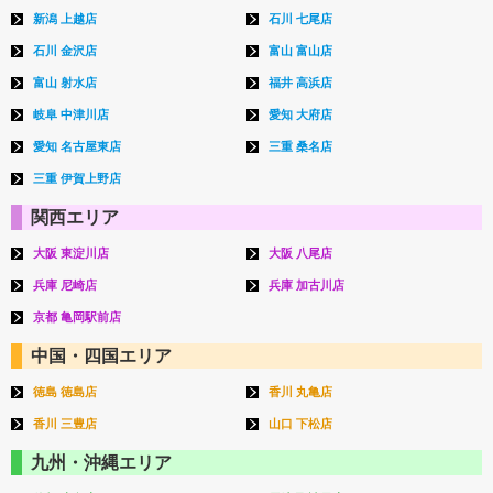
新潟 上越店
石川 七尾店
石川 金沢店
富山 富山店
富山 射水店
福井 高浜店
岐阜 中津川店
愛知 大府店
愛知 名古屋東店
三重 桑名店
三重 伊賀上野店
関西エリア
大阪 東淀川店
大阪 八尾店
兵庫 尼崎店
兵庫 加古川店
京都 亀岡駅前店
中国・四国エリア
徳島 徳島店
香川 丸亀店
香川 三豊店
山口 下松店
九州・沖縄エリア