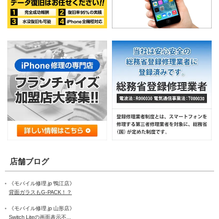
店舗ブログ
《モバイル修理.jp 鴨江店》
背面ガラスもG-PACK！？
《モバイル修理.jp 山形店》
Switch Liteの画面表示不...