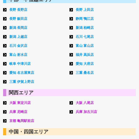
長野 長野店
長野 上田店
長野 飯田店
静岡 鴨江店
新潟 長岡店
新潟 柏崎店
新潟 上越店
石川 七尾店
石川 金沢店
富山 富山店
富山 射水店
福井 高浜店
岐阜 中津川店
愛知 大府店
愛知 名古屋東店
三重 桑名店
三重 伊賀上野店
関西エリア
大阪 東淀川店
大阪 八尾店
兵庫 尼崎店
兵庫 加古川店
京都 亀岡駅前店
中国・四国エリア