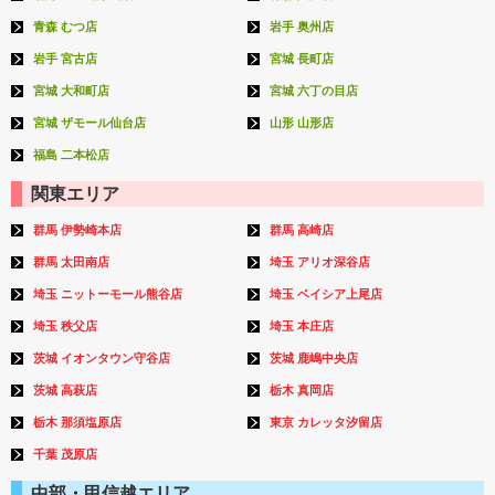
青森 むつ店
岩手 奥州店
岩手 宮古店
宮城 長町店
宮城 大和町店
宮城 六丁の目店
宮城 ザモール仙台店
山形 山形店
福島 二本松店
関東エリア
群馬 伊勢崎本店
群馬 高崎店
群馬 太田南店
埼玉 アリオ深谷店
埼玉 ニットーモール熊谷店
埼玉 ベイシア上尾店
埼玉 秩父店
埼玉 本庄店
茨城 イオンタウン守谷店
茨城 鹿嶋中央店
茨城 高萩店
栃木 真岡店
栃木 那須塩原店
東京 カレッタ汐留店
千葉 茂原店
中部・甲信越エリア