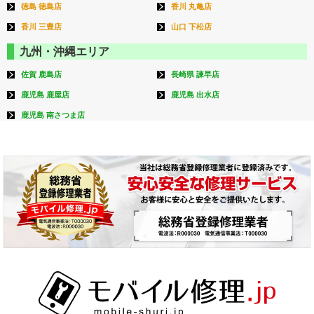
徳島 徳島店
香川 丸亀店
香川 三豊店
山口 下松店
九州・沖縄エリア
佐賀 鹿島店
長崎県 諫早店
鹿児島 鹿屋店
鹿児島 出水店
鹿児島 南さつま店