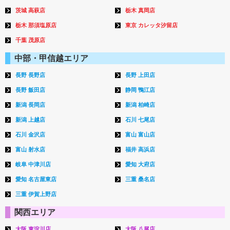
茨城 高萩店
栃木 真岡店
栃木 那須塩原店
東京 カレッタ汐留店
千葉 茂原店
中部・甲信越エリア
長野 長野店
長野 上田店
長野 飯田店
静岡 鴨江店
新潟 長岡店
新潟 柏崎店
新潟 上越店
石川 七尾店
石川 金沢店
富山 富山店
富山 射水店
福井 高浜店
岐阜 中津川店
愛知 大府店
愛知 名古屋東店
三重 桑名店
三重 伊賀上野店
関西エリア
大阪 東淀川店
大阪 八尾店