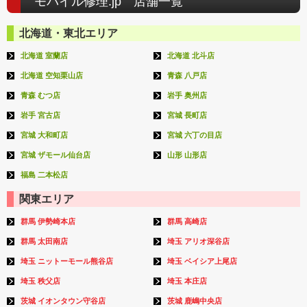
モバイル修理.jp 店舗一覧
北海道・東北エリア
北海道 室蘭店
北海道 北斗店
北海道 空知栗山店
青森 八戸店
青森 むつ店
岩手 奥州店
岩手 宮古店
宮城 長町店
宮城 大和町店
宮城 六丁の目店
宮城 ザモール仙台店
山形 山形店
福島 二本松店
関東エリア
群馬 伊勢崎本店
群馬 高崎店
群馬 太田南店
埼玉 アリオ深谷店
埼玉 ニットーモール熊谷店
埼玉 ベイシア上尾店
埼玉 秩父店
埼玉 本庄店
茨城 イオンタウン守谷店
茨城 鹿嶋中央店