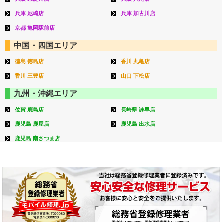
兵庫 尼崎店
兵庫 加古川店
京都 亀岡駅前店
中国・四国エリア
徳島 徳島店
香川 丸亀店
香川 三豊店
山口 下松店
九州・沖縄エリア
佐賀 鹿島店
長崎県 諫早店
鹿児島 鹿屋店
鹿児島 出水店
鹿児島 南さつま店