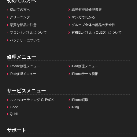
初めての方へ
初めての方へ
総務省登録修理業者
クリーニング
マンガでわかる
悪質な部品に注意
グループ全体の部品の安全性
フロントパネルについて
有機ELパネル（OLED）について
バッテリーについて
修理メニュー
iPhone修理メニュー
iPad修理メニュー
iPod修理メニュー
iPhoneデータ復旧
サービスメニュー
スマホコーティング G-PACK
iPhone買取
iFace
iRing
Qubii
サポート