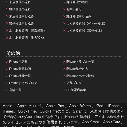
来店修理の流れ
郵送修理の流れ
出張修理の流れ
お問い合せ
来店修理申し込み
郵送修理申し込み
出張修理申し込み
よくある質問（iPhone修理）
よくある質問（郵送修理）
よくある質問（出張修理）
よくある質問（G-PACK）
その他
iPhone用語集
iPhoneトラブル一覧
iPhone分解動画
iPhone見分け方
iPhone機能一覧
iPhoneスペック比較
iPhoneまとめブログ
店舗ブログ
店舗一覧
FC加盟店募集
Apple、Apple のロゴ、Apple Pay、Apple Watch、iPad、iPhone、
iTunes、QuickTime、QuickTimeのロゴ、Safariは、米国および他の国々
で登録されたApple Inc.の商標です。iPhoneの商標は、アイホン株式会社
のライセンスにもとづき使用されています。App Store、AppleCare、