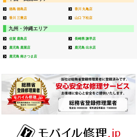
徳島 徳島店
香川 丸亀店
香川 三豊店
山口 下松店
九州・沖縄エリア
佐賀 鹿島店
長崎県 諫早店
鹿児島 鹿屋店
鹿児島 出水店
鹿児島 南さつま店