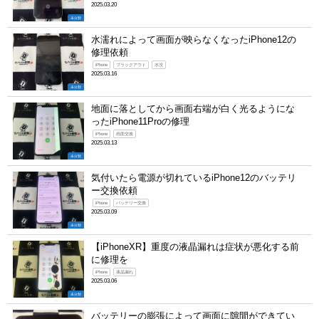
2025.03.20
未分類
水濡れによって画面が映らなくなったiPhone12の
修理依頼
iPhone
ブラックアウト
水没
2025.03.16
未分類
地面に落としてから画面右端が白く光るようにな
ったiPhone11Proの修理
iPhone
画面交換
2025.03.13
未分類
気付いたら電源が切れているiPhone12のバッテリ
ー交換依頼
iPhone
バッテリー交換
2025.03.09
未分類
【iPhoneXR】重度の液晶漏れは症状が悪化する前
に修理を
iPhone
液晶漏れ
2025.03.06
未分類
バッテリーの膨張によって画面に隙間ができてい