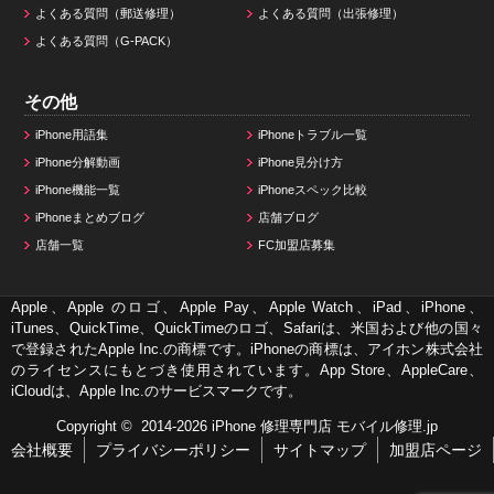
よくある質問（郵送修理）
よくある質問（出張修理）
よくある質問（G-PACK）
その他
iPhone用語集
iPhoneトラブル一覧
iPhone分解動画
iPhone見分け方
iPhone機能一覧
iPhoneスペック比較
iPhoneまとめブログ
店舗ブログ
店舗一覧
FC加盟店募集
Apple、Apple のロゴ、Apple Pay、Apple Watch、iPad、iPhone、
iTunes、QuickTime、QuickTimeのロゴ、Safariは、米国および他の国々
で登録されたApple Inc.の商標です。iPhoneの商標は、アイホン株式会社
のライセンスにもとづき使用されています。App Store、AppleCare、
iCloudは、Apple Inc.のサービスマークです。
Copyright © 2014-2026
iPhone 修理専門店 モバイル修理.jp
会社概要
プライバシーポリシー
サイトマップ
加盟店ページ