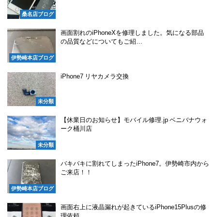
桑名店ブログ
画面割れのiPhoneXを修理しました。気になる部品
の品質などについてもご紹…
伊勢崎本店ブログ
iPhone7 リヤカメラ交換
未分類
【休業日のお知らせ】モバイル修理.jp ベニバナウォ
ーク桶川店
未分類
バキバキに割れてしまったiPhone7。伊勢崎市内から
ご来店！！
伊勢崎本店ブログ
画面右上に液晶漏れが起きているiPhone15Plusの修
理依頼