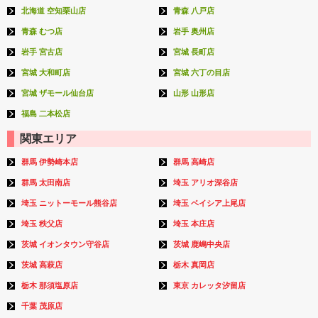
北海道 空知栗山店
青森 八戸店
青森 むつ店
岩手 奥州店
岩手 宮古店
宮城 長町店
宮城 大和町店
宮城 六丁の目店
宮城 ザモール仙台店
山形 山形店
福島 二本松店
関東エリア
群馬 伊勢崎本店
群馬 高崎店
群馬 太田南店
埼玉 アリオ深谷店
埼玉 ニットーモール熊谷店
埼玉 ベイシア上尾店
埼玉 秩父店
埼玉 本庄店
茨城 イオンタウン守谷店
茨城 鹿嶋中央店
茨城 高萩店
栃木 真岡店
栃木 那須塩原店
東京 カレッタ汐留店
千葉 茂原店