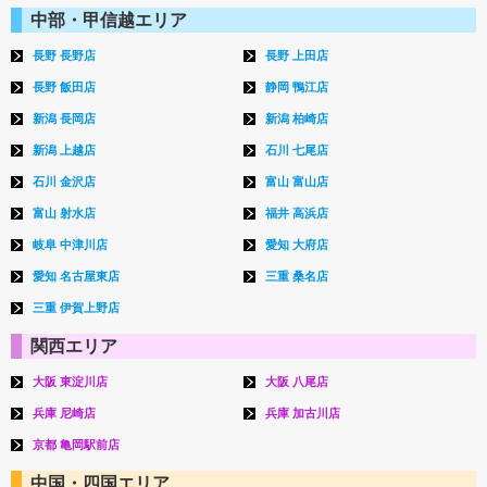
中部・甲信越エリア
長野 長野店
長野 上田店
長野 飯田店
静岡 鴨江店
新潟 長岡店
新潟 柏崎店
新潟 上越店
石川 七尾店
石川 金沢店
富山 富山店
富山 射水店
福井 高浜店
岐阜 中津川店
愛知 大府店
愛知 名古屋東店
三重 桑名店
三重 伊賀上野店
関西エリア
大阪 東淀川店
大阪 八尾店
兵庫 尼崎店
兵庫 加古川店
京都 亀岡駅前店
中国・四国エリア