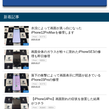
新着記事
水没によって画面が真っ白になった
iPhone12ProMaxを修理します
iPhone
表示不良
2025.03.30
未分類
画面全体のガラスが粉々に割れたiPhoneSE3の修
理も即日修理
iPhone
画面割れ
2025.03.27
未分類
落下の衝撃によって画面表示に問題が起きている
iPhone15Proの修理
iPhone
表示不良
2025.03.23
未分類
【iPhone14Pro】画面割れの症状を放置した結果
がコチラ
iPhone
液晶破損
画面割れ