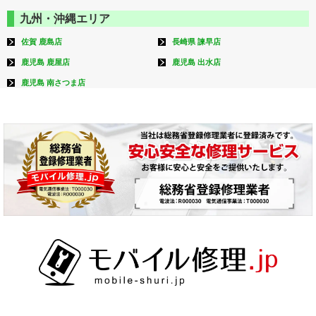
九州・沖縄エリア
佐賀 鹿島店
長崎県 諫早店
鹿児島 鹿屋店
鹿児島 出水店
鹿児島 南さつま店