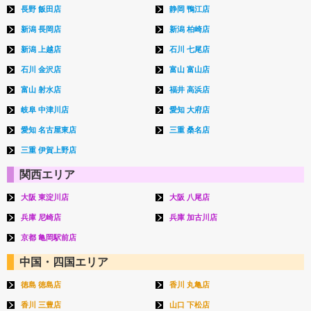
長野 飯田店
静岡 鴨江店
新潟 長岡店
新潟 柏崎店
新潟 上越店
石川 七尾店
石川 金沢店
富山 富山店
富山 射水店
福井 高浜店
岐阜 中津川店
愛知 大府店
愛知 名古屋東店
三重 桑名店
三重 伊賀上野店
関西エリア
大阪 東淀川店
大阪 八尾店
兵庫 尼崎店
兵庫 加古川店
京都 亀岡駅前店
中国・四国エリア
徳島 徳島店
香川 丸亀店
香川 三豊店
山口 下松店