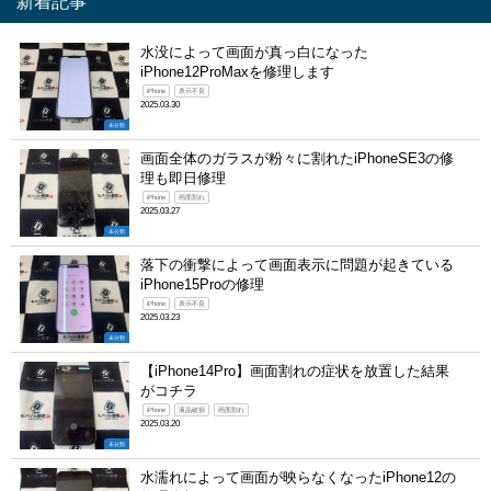
新着記事
水没によって画面が真っ白になった
iPhone12ProMaxを修理します
iPhone
表示不良
2025.03.30
未分類
画面全体のガラスが粉々に割れたiPhoneSE3の修
理も即日修理
iPhone
画面割れ
2025.03.27
未分類
落下の衝撃によって画面表示に問題が起きている
iPhone15Proの修理
iPhone
表示不良
2025.03.23
未分類
【iPhone14Pro】画面割れの症状を放置した結果
がコチラ
iPhone
液晶破損
画面割れ
2025.03.20
未分類
水濡れによって画面が映らなくなったiPhone12の