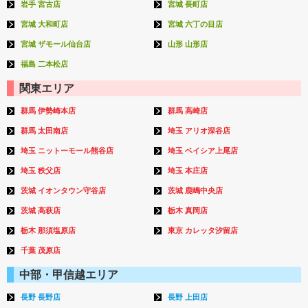
岩手 宮古店
宮城 長町店
宮城 大和町店
宮城 六丁の目店
宮城 ザモール仙台店
山形 山形店
福島 二本松店
関東エリア
群馬 伊勢崎本店
群馬 高崎店
群馬 太田南店
埼玉 アリオ深谷店
埼玉 ニットーモール熊谷店
埼玉 ベイシア上尾店
埼玉 秩父店
埼玉 本庄店
茨城 イオンタウン守谷店
茨城 鹿嶋中央店
茨城 高萩店
栃木 真岡店
栃木 那須塩原店
東京 カレッタ汐留店
千葉 茂原店
中部・甲信越エリア
長野 長野店
長野 上田店