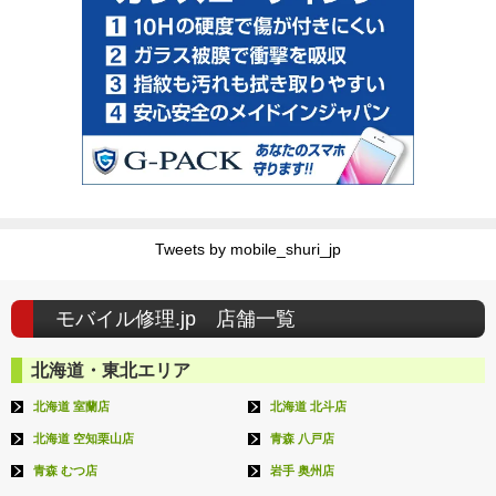
Tweets by mobile_shuri_jp
モバイル修理.jp 店舗一覧
北海道・東北エリア
北海道 室蘭店
北海道 北斗店
北海道 空知栗山店
青森 八戸店
青森 むつ店
岩手 奥州店