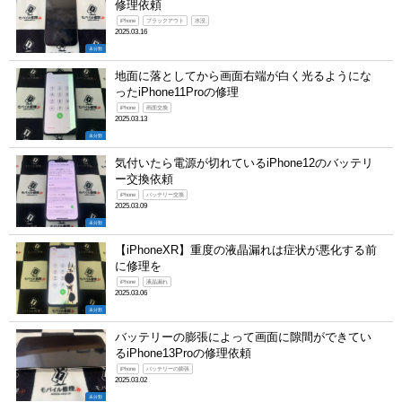
修理依頼
iPhone
ブラックアウト
水没
2025.03.16
未分類
地面に落としてから画面右端が白く光るようにな
ったiPhone11Proの修理
iPhone
画面交換
2025.03.13
未分類
気付いたら電源が切れているiPhone12のバッテリ
ー交換依頼
iPhone
バッテリー交換
2025.03.09
未分類
【iPhoneXR】重度の液晶漏れは症状が悪化する前
に修理を
iPhone
液晶漏れ
2025.03.06
未分類
バッテリーの膨張によって画面に隙間ができてい
るiPhone13Proの修理依頼
iPhone
バッテリーの膨張
2025.03.02
未分類