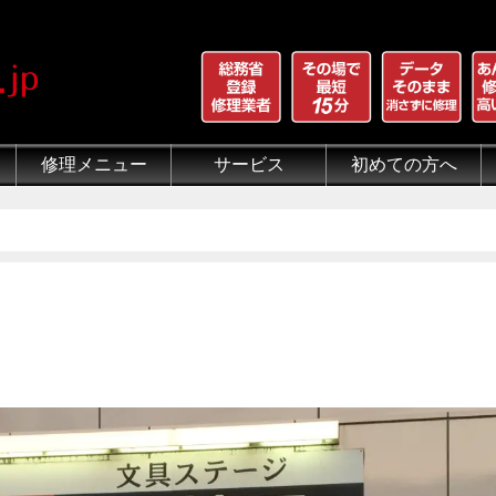
修理メニュー
サービス
初めての方へ
iPhone 画面割れ修理
iPhone 液晶修理
iPhoneバッテリー交換
iPhone 水没修理
iPhone ホームボタン修理
iPhone カメラ修理
iPhone スピーカー修理
iPhone 自己修理失敗
iPhone 水没・データ復旧
iPad修理メニュー
iPod修理メニュー
スマホコーティング G-PACK
iPhone買取
iFace
iRing
Qubii
出張修理（iWorker）
代行修理サービス（同業者様）
当店の特徴
総務省登録修理業者
マンガでわかるモバイル修
クリーニング
グループ全体の部品の安
悪質な部品に注意
フロントパネルについて
有機ELパネル（OLED
バッテリーについて