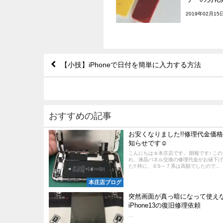
2019年02月15
【小技】iPhoneで日付を簡単に入力する方法
おすすめの記事
お安くなりました!!修理代金価
知らせです☺
こんにちは☺本庄店です。 朗報です♪ こ
れ、液晶パネル交換の修理代金がお値下げ
た!! 特に、６S～７系は高額でしたので...
本庄店ブログ
突然画面が真っ暗になって使え
iPhone13の復旧修理依頼
...