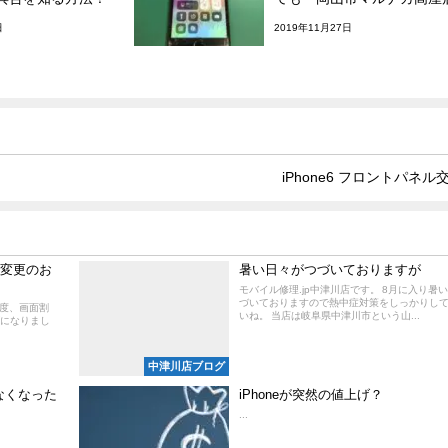
日
2019年11月27日
iPhone6 フロントパネル
格変更のお
暑い日々がつづいておりますが
モバイル修理.jp中津川店です。 8月に入り暑
づいておりますので熱中症対策をしっかりし
の度、画面割
いね。 当店は岐阜県中津川市という山...
になりまし
中津川店ブログ
なくなった
iPhoneが突然の値上げ？
...