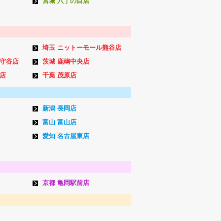
宮城 六丁の目店
埼玉 ニットーモール熊谷店
ン守谷店
茨城 鹿嶋中央店
店
千葉 茂原店
新潟 長岡店
富山 富山店
愛知 名古屋東店
京都 亀岡駅前店