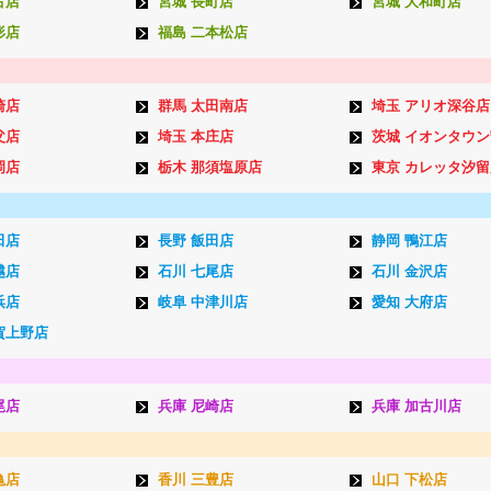
古店
宮城 長町店
宮城 大和町店
形店
福島 二本松店
崎店
群馬 太田南店
埼玉 アリオ深谷店
父店
埼玉 本庄店
茨城 イオンタウ
岡店
栃木 那須塩原店
東京 カレッタ汐留
田店
長野 飯田店
静岡 鴨江店
越店
石川 七尾店
石川 金沢店
浜店
岐阜 中津川店
愛知 大府店
賀上野店
尾店
兵庫 尼崎店
兵庫 加古川店
亀店
香川 三豊店
山口 下松店