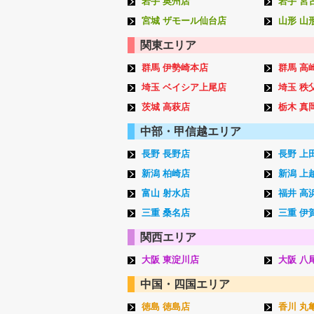
岩手 奥州店
岩手 宮
宮城 ザモール仙台店
山形 山
関東エリア
群馬 伊勢崎本店
群馬 高
埼玉 ベイシア上尾店
埼玉 秩
茨城 高萩店
栃木 真
中部・甲信越エリア
長野 長野店
長野 上
新潟 柏崎店
新潟 上
富山 射水店
福井 高
三重 桑名店
三重 伊
関西エリア
大阪 東淀川店
大阪 八
中国・四国エリア
徳島 徳島店
香川 丸