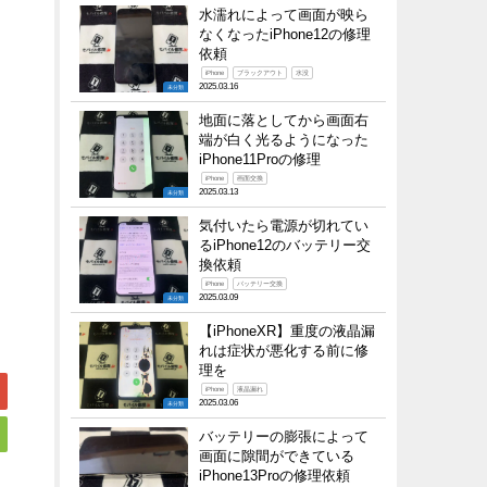
水濡れによって画面が映ら
なくなったiPhone12の修理
依頼
iPhone
ブラックアウト
水没
2025.03.16
未分類
地面に落としてから画面右
端が白く光るようになった
iPhone11Proの修理
iPhone
画面交換
2025.03.13
未分類
気付いたら電源が切れてい
るiPhone12のバッテリー交
換依頼
iPhone
バッテリー交換
2025.03.09
未分類
【iPhoneXR】重度の液晶漏
れは症状が悪化する前に修
理を
iPhone
液晶漏れ
2025.03.06
未分類
バッテリーの膨張によって
画面に隙間ができている
iPhone13Proの修理依頼