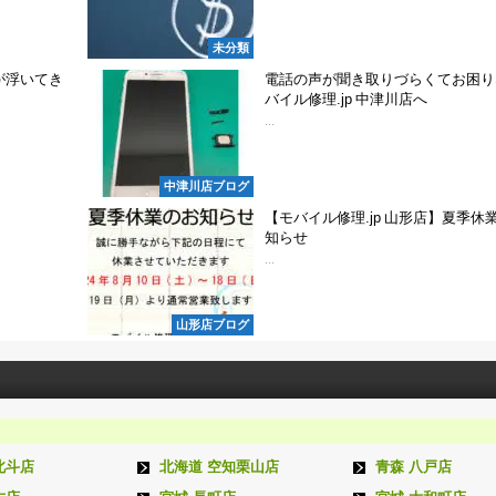
未分類
が浮いてき
電話の声が聞き取りづらくてお困り
バイル修理.jp 中津川店へ
...
中津川店ブログ
【モバイル修理.jp 山形店】夏季休
知らせ
...
山形店ブログ
北斗店
北海道 空知栗山店
青森 八戸店