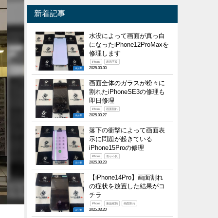
新着記事
水没によって画面が真っ白
になったiPhone12ProMaxを
修理します
iPhone
表示不良
2025.03.30
未分類
画面全体のガラスが粉々に
割れたiPhoneSE3の修理も
即日修理
iPhone
画面割れ
2025.03.27
未分類
落下の衝撃によって画面表
示に問題が起きている
iPhone15Proの修理
iPhone
表示不良
2025.03.23
未分類
【iPhone14Pro】画面割れ
の症状を放置した結果がコ
チラ
iPhone
液晶破損
画面割れ
2025.03.20
未分類