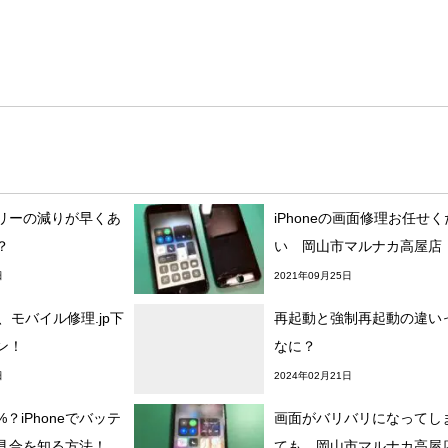
リーの減りが早くあ
iPhoneの画面修理お任せ
？
い 岡山市マルナカ高屋店
日
2021年09月25日
理、モバイル修理.jp下
再起動と強制再起動の違い
ン！
なに？
日
2024年02月21日
？iPhoneでバッテ
画面がバリバリになってし
具合を知る方法！
ても 岡山市マルナカ高屋