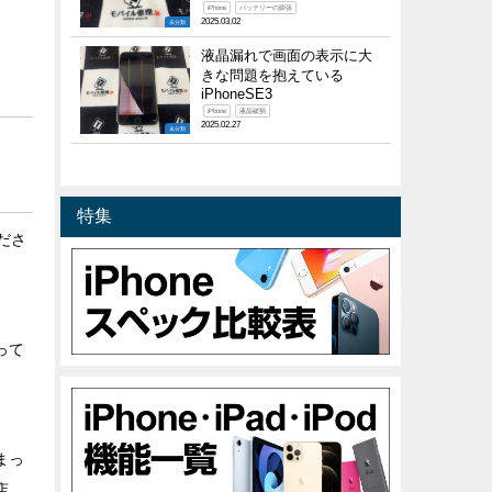
iPhone
バッテリーの膨張
2025.03.02
未分類
液晶漏れで画面の表示に大
きな問題を抱えている
iPhoneSE3
iPhone
液晶破損
2025.02.27
未分類
特集
くださ
って
まっ
店