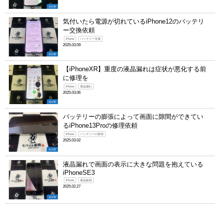
未分類
気付いたら電源が切れているiPhone12のバッテリ
ー交換依頼
iPhone
バッテリー交換
2025.03.09
未分類
【iPhoneXR】重度の液晶漏れは症状が悪化する前
に修理を
iPhone
液晶漏れ
2025.03.06
未分類
バッテリーの膨張によって画面に隙間ができてい
るiPhone13Proの修理依頼
iPhone
バッテリーの膨張
2025.03.02
未分類
液晶漏れで画面の表示に大きな問題を抱えている
iPhoneSE3
iPhone
液晶破損
2025.02.27
未分類