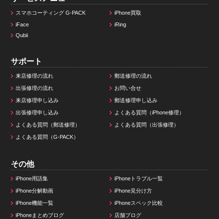
スマホコーティング G-PACK
iPhone買取
iFace
iRing
Qubii
サポート
来店修理の流れ
郵送修理の流れ
出張修理の流れ
お問い合せ
来店修理申し込み
郵送修理申し込み
出張修理申し込み
よくある質問（iPhone修理）
よくある質問（郵送修理）
よくある質問（出張修理）
よくある質問（G-PACK）
その他
iPhone用語集
iPhoneトラブル一覧
iPhone分解動画
iPhone見分け方
iPhone機能一覧
iPhoneスペック比較
iPhoneまとめブログ
店舗ブログ