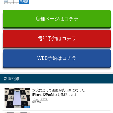
未分類
店舗ページはコチラ
電話予約はコチラ
WEB予約はコチラ
新着記事
水没によって画面が真っ白になった
iPhone12ProMaxを修理します
iPhone
表示不良
2025.03.30
未分類