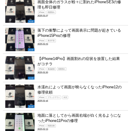
画面全体のガラスが粉々に割れたiPhoneSE3の修
理も即日修理
iPhone
画面割れ
2025.03.27
未分類
落下の衝撃によって画面表示に問題が起きている
iPhone15Proの修理
iPhone
表示不良
2025.03.23
未分類
【iPhone14Pro】画面割れの症状を放置した結果
がコチラ
iPhone
液晶破損
画面割れ
2025.03.20
未分類
水濡れによって画面が映らなくなったiPhone12の
修理依頼
iPhone
ブラックアウト
水没
2025.03.16
未分類
地面に落としてから画面右端が白く光るようにな
ったiPhone11Proの修理
iPhone
画面交換
2025.03.13