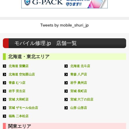
Tweets by mobile_shuri_jp
モバイル修理.jp 店舗一覧
北海道・東北エリア
北海道 室蘭店
北海道 北斗店
北海道 空知栗山店
青森 八戸店
青森 むつ店
岩手 奥州店
岩手 宮古店
宮城 長町店
宮城 大和町店
宮城 六丁の目店
宮城 ザモール仙台店
山形 山形店
福島 二本松店
関東エリア