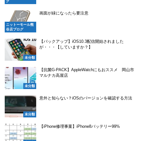
グ
画面が緑になったら要注意
ニットーモール熊
谷店ブログ
【バックアップ】iOS10.3配信開始されました
が・・・【していますか？】
未分類
【抗菌G-PACK】AppleWatchにもおススメ 岡山市
マルナカ高屋店
未分類
意外と知らない？iOSのバージョンを確認する方法
未分類
【iPhone修理事案】iPhone8バッテリー99%