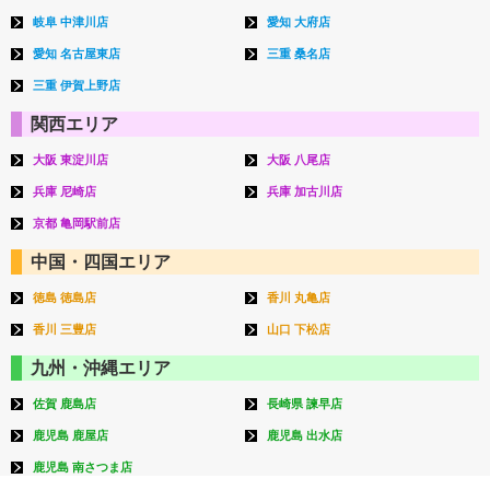
岐阜 中津川店
愛知 大府店
愛知 名古屋東店
三重 桑名店
三重 伊賀上野店
関西エリア
大阪 東淀川店
大阪 八尾店
兵庫 尼崎店
兵庫 加古川店
京都 亀岡駅前店
中国・四国エリア
徳島 徳島店
香川 丸亀店
香川 三豊店
山口 下松店
九州・沖縄エリア
佐賀 鹿島店
長崎県 諫早店
鹿児島 鹿屋店
鹿児島 出水店
鹿児島 南さつま店