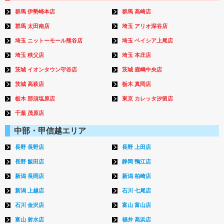
群馬 伊勢崎本店
群馬 高崎店
群馬 太田南店
埼玉 アリオ深谷店
埼玉 ニットーモール熊谷店
埼玉 ベイシア上尾店
埼玉 秩父店
埼玉 本庄店
茨城 イオンタウン守谷店
茨城 鹿嶋中央店
茨城 高萩店
栃木 真岡店
栃木 那須塩原店
東京 カレッタ汐留店
千葉 茂原店
中部・甲信越エリア
長野 長野店
長野 上田店
長野 飯田店
静岡 鴨江店
新潟 長岡店
新潟 柏崎店
新潟 上越店
石川 七尾店
石川 金沢店
富山 富山店
富山 射水店
福井 高浜店