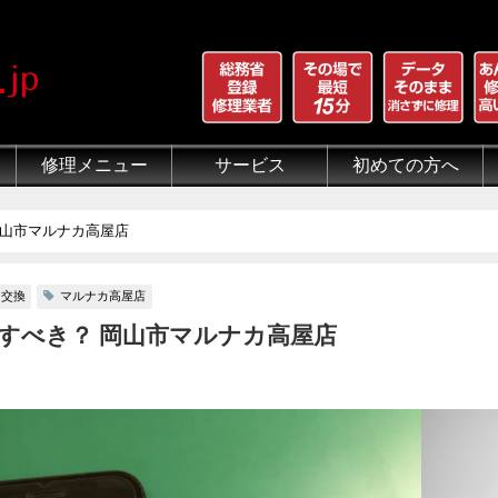
修理メニュー
サービス
初めての方へ
iPhone 画面割れ修理
iPhone 液晶修理
iPhoneバッテリー交換
iPhone 水没修理
iPhone ホームボタン修理
iPhone カメラ修理
iPhone スピーカー修理
iPhone 自己修理失敗
iPhone 水没・データ復旧
iPad修理メニュー
iPod修理メニュー
スマホコーティング G-PACK
iPhone買取
iFace
iRing
Qubii
出張修理（iWorker）
代行修理サービス（同業者様）
当店の特徴
総務省登録修理業者
マンガでわかるモバイル修
クリーニング
グループ全体の部品の安
悪質な部品に注意
フロントパネルについて
有機ELパネル（OLED
バッテリーについて
岡山市マルナカ高屋店
ー交換
マルナカ高屋店
すべき？ 岡山市マルナカ高屋店