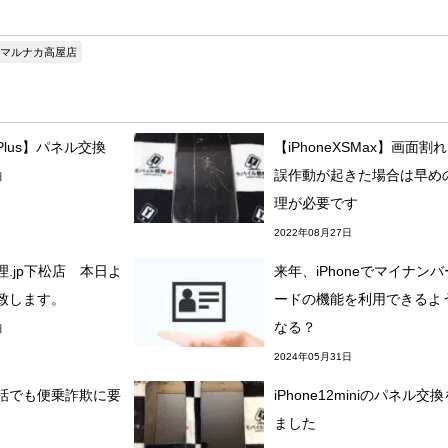
マルナカ高屋店
7 Plus】パネル交換
【iPhoneXSMax】画面割
誤作動が起きた場合は早め
日
理が必要です
2022年08月27日
.jp下松店 本日よ
来年、iPhoneでマイナン
致します。
ードの機能を利用できるよ
なる？
日
2024年05月31日
話でも便乗詐欺に要
iPhone12miniのパネル交
ました