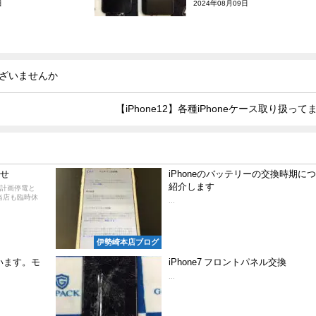
日
2024年08月09日
ございませんか
【iPhone12】各種iPhoneケース取り扱って
らせ
iPhoneのバッテリーの交換時期に
紹介します
 計画停電と
当店も臨時休
...
伊勢崎本店ブログ
います。モ
iPhone7 フロントパネル交換
...