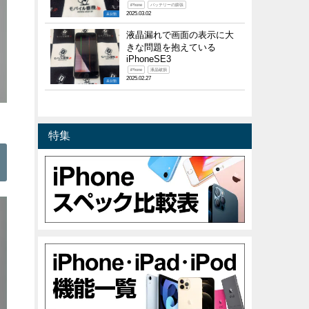
iPhone
バッテリーの膨張
2025.03.02
未分類
液晶漏れで画面の表示に大
きな問題を抱えている
iPhoneSE3
iPhone
液晶破損
2025.02.27
未分類
換
特集