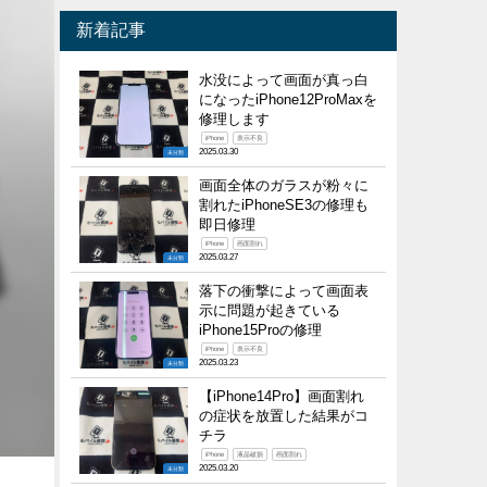
新着記事
水没によって画面が真っ白
になったiPhone12ProMaxを
修理します
iPhone
表示不良
2025.03.30
未分類
画面全体のガラスが粉々に
割れたiPhoneSE3の修理も
即日修理
iPhone
画面割れ
2025.03.27
未分類
落下の衝撃によって画面表
示に問題が起きている
iPhone15Proの修理
iPhone
表示不良
2025.03.23
未分類
【iPhone14Pro】画面割れ
の症状を放置した結果がコ
チラ
iPhone
液晶破損
画面割れ
2025.03.20
未分類