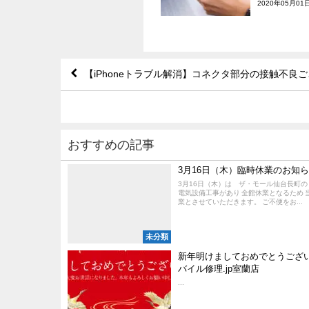
2020年05月01
【iPhoneトラブル解消】コネクタ部分の接触不良
おすすめの記事
3月16日（木）臨時休業のお知
3月16日（木）は ザ・モール仙台長町の
電気設備工事があり 全館休業となるため 
業とさせていただきます。 ご不便をお...
未分類
新年明けましておめでとうござ
バイル修理.jp室蘭店
...