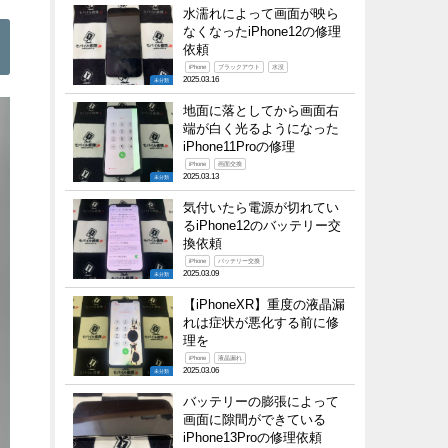
水濡れによって画面が映ら
なくなったiPhone12の修理
依頼
iPhone
ブラックアウト
水没
2025.03.16
未分類
地面に落としてから画面右
端が白く光るようになった
iPhone11Proの修理
iPhone
画面交換
2025.03.13
未分類
気付いたら電源が切れてい
るiPhone12のバッテリー交
換依頼
iPhone
バッテリー交換
2025.03.09
未分類
【iPhoneXR】重度の液晶漏
れは症状が悪化する前に修
理を
iPhone
液晶漏れ
2025.03.06
未分類
バッテリーの膨張によって
画面に隙間ができている
iPhone13Proの修理依頼