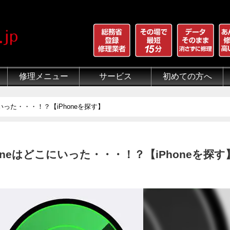
修理メニュー
サービス
初めての方へ
iPhone 画面割れ修理
iPhone 液晶修理
iPhoneバッテリー交換
iPhone 水没修理
iPhone ホームボタン修理
iPhone カメラ修理
iPhone スピーカー修理
iPhone 自己修理失敗
iPhone 水没・データ復旧
iPad修理メニュー
iPod修理メニュー
スマホコーティング G-PACK
iPhone買取
iFace
iRing
Qubii
出張修理（iWorker）
代行修理サービス（同業者様）
当店の特徴
総務省登録修理業者
マンガでわかるモバイル修
クリーニング
グループ全体の部品の安
悪質な部品に注意
フロントパネルについて
有機ELパネル（OLED
バッテリーについて
こにいった・・・！？【iPhoneを探す】
Phoneはどこにいった・・・！？【iPhoneを探す