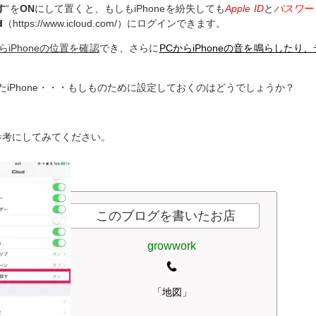
す
“を
ON
にして置くと、もしもiPhoneを紛失しても
Apple ID
と
パスワー
d
（https://www.icloud.com/）にログインできます。
らiPhoneの位置を確認
でき、さらに
PCからiPhoneの音を鳴らしたり、
iPhone・・・もしものために設定しておくのはどうでしょうか？
参考にしてみてください。
このブログを書いたお店
growwork
「地図」