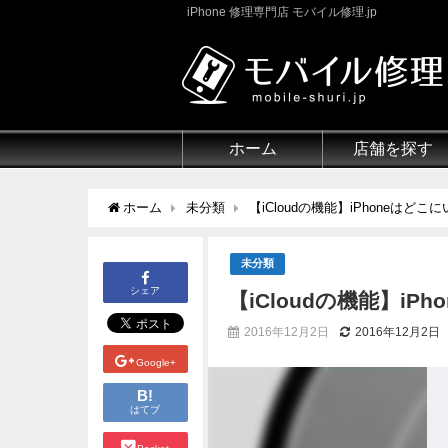
iPhone 修理専門店 モバイル修理.jp
ホーム
店舗を探す
ホーム
未分類
【iCloudの機能】iPhoneはど
未分類
シェア
【iCloudの機能】i
2016年12月2日
2016年12月2日
Google+
B!
はてブ