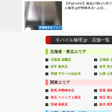
【iPad mini2】液晶が壊れた
ル修理.jp伊勢崎本店へお任…
...
伊勢崎本店ブログ
モバイル修理.jp 店舗一覧
北海道・東北エリア
北海道 室蘭店
北海道 
岩手 奥州店
岩手 宮
宮城 ザモール仙台店
山形 山
関東エリア
群馬 伊勢崎本店
群馬 高
埼玉 ベイシア上尾店
埼玉 秩
茨城 高萩店
栃木 真