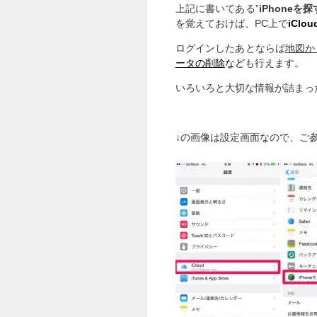
上記に書いてある”
iPhoneを探
を覚えておけば、PC上で
iClou
ログインしたあとならば
地図か
ータの削除
など
も行えます。
いろいろと大切な情報が詰まった
↓の画像は設定画面なので、ご