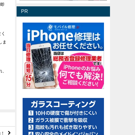
で即
PR
なく
しま
割れ、
始！