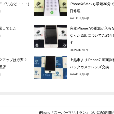
,アプリ,など・・・)
iPhoneXSMaxも最短30分
日修理
日
2021年12月30日
業日でした
突然iPhone7の電源が入ら
なった原因についてご紹介
日
す
2022年02月07日
クアップは必要？
上越市よりiPhone7 画面
屋店
バックカメラレンズ交換
日
2020年11月14日
iPhone『スーパーマリオラン』ついに配信開