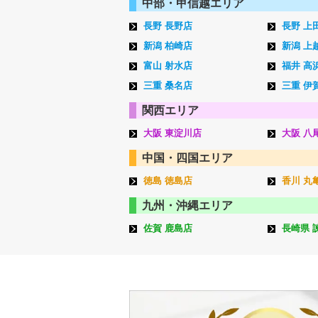
中部・甲信越エリア
長野 長野店
長野 上
新潟 柏崎店
新潟 上
富山 射水店
福井 高
三重 桑名店
三重 伊
関西エリア
大阪 東淀川店
大阪 八
中国・四国エリア
徳島 徳島店
香川 丸
九州・沖縄エリア
佐賀 鹿島店
長崎県 