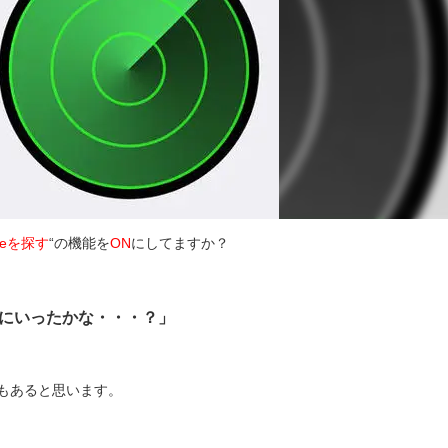
oneを探す
“の機能を
ON
にしてますか？
どこにいったかな・・・？」
もあると思います。