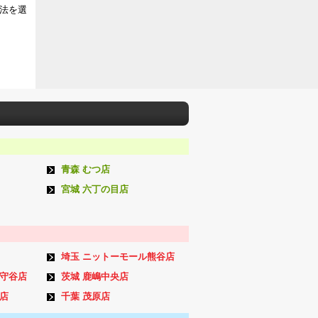
法を選
青森 むつ店
宮城 六丁の目店
埼玉 ニットーモール熊谷店
ン守谷店
茨城 鹿嶋中央店
店
千葉 茂原店