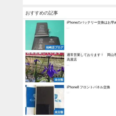
おすすめの記事
iPhoneのバッテリー交換はお早
...
柏崎店ブログ
通常営業しております！ 岡山
高屋店
...
未分類
iPhone8 フロントパネル交換
...
未分類