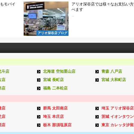
時でもモバイ
アリオ深谷店では様々なお支払い方
べます
...
アリオ深谷店ブログ
北斗店
北海道 空知栗山店
青森 八戸店
古店
宮城 長町店
宮城 大和町店
形店
福島 二本松店
崎店
群馬 太田南店
埼玉 アリオ深谷店
父店
埼玉 本庄店
茨城 イオンタウ
岡店
栃木 那須塩原店
東京 カレッタ汐留