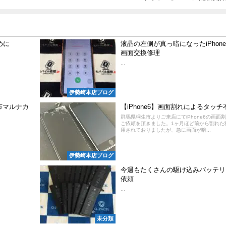
めに
液晶の左側が真っ暗になったiPhone
画面交換修理
...
伊勢崎本店ブログ
市マルナカ
【iPhone6】画面割れによるタッチ
群馬県桐生市よりご来店にてiPhone6の画面
ご依頼を頂きました。1ヶ月ほど前から割れた
用されておりましたが、急に画面が暗...
伊勢崎本店ブログ
今週もたくさんの駆け込みバッテリ
依頼
...
未分類