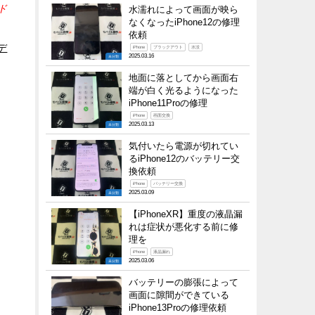
ド
水濡れによって画面が映ら
なくなったiPhone12の修理
依頼
デ
iPhone
ブラックアウト
水没
2025.03.16
未分類
地面に落としてから画面右
端が白く光るようになった
iPhone11Proの修理
iPhone
画面交換
2025.03.13
未分類
気付いたら電源が切れてい
るiPhone12のバッテリー交
換依頼
iPhone
バッテリー交換
2025.03.09
未分類
【iPhoneXR】重度の液晶漏
れは症状が悪化する前に修
理を
iPhone
液晶漏れ
2025.03.06
未分類
バッテリーの膨張によって
画面に隙間ができている
iPhone13Proの修理依頼