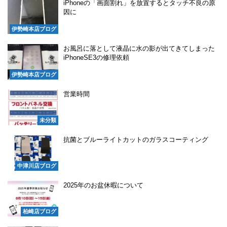
iPhoneの「画面割れ」を放置するとタッチ不良の原
因に
伊勢崎本店ブログ
お風呂に落として液晶に水の影が出てきてしまった
iPhoneSE3の修理依頼
伊勢崎本店ブログ
営業時間
未分類
抗菌とブルーライトカットのガラスコーティング
中津川店ブログ
2025年のお盆休暇について
柏崎店ブログ