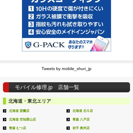
Tweets by mobile_shuri_jp
モバイル修理.jp 店舗一覧
北海道・東北エリア
北海道 室蘭店
北海道 北斗店
北海道 空知栗山店
青森 八戸店
青森 むつ店
岩手 奥州店