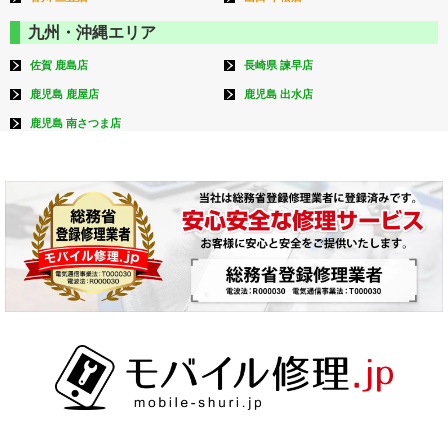
九州・沖縄エリア
佐賀 鹿島店
長崎県 諫早店
鹿児島 鹿屋店
鹿児島 出水店
鹿児島 南さつま店