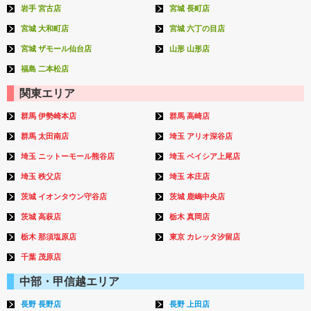
岩手 宮古店
宮城 長町店
宮城 大和町店
宮城 六丁の目店
宮城 ザモール仙台店
山形 山形店
福島 二本松店
関東エリア
群馬 伊勢崎本店
群馬 高崎店
群馬 太田南店
埼玉 アリオ深谷店
埼玉 ニットーモール熊谷店
埼玉 ベイシア上尾店
埼玉 秩父店
埼玉 本庄店
茨城 イオンタウン守谷店
茨城 鹿嶋中央店
茨城 高萩店
栃木 真岡店
栃木 那須塩原店
東京 カレッタ汐留店
千葉 茂原店
中部・甲信越エリア
長野 長野店
長野 上田店