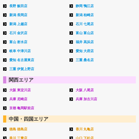
長野 飯田店
静岡 鴨江店
新潟 長岡店
新潟 柏崎店
新潟 上越店
石川 七尾店
石川 金沢店
富山 富山店
富山 射水店
福井 高浜店
岐阜 中津川店
愛知 大府店
愛知 名古屋東店
三重 桑名店
三重 伊賀上野店
関西エリア
大阪 東淀川店
大阪 八尾店
兵庫 尼崎店
兵庫 加古川店
京都 亀岡駅前店
中国・四国エリア
徳島 徳島店
香川 丸亀店
香川 三豊店
山口 下松店