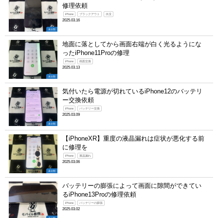
修理依頼
iPhone
ブラックアウト
水没
2025.03.16
未分類
地面に落としてから画面右端が白く光るようにな
ったiPhone11Proの修理
iPhone
画面交換
2025.03.13
未分類
気付いたら電源が切れているiPhone12のバッテリ
ー交換依頼
iPhone
バッテリー交換
2025.03.09
未分類
【iPhoneXR】重度の液晶漏れは症状が悪化する前
に修理を
iPhone
液晶漏れ
2025.03.06
未分類
バッテリーの膨張によって画面に隙間ができてい
るiPhone13Proの修理依頼
iPhone
バッテリーの膨張
2025.03.02