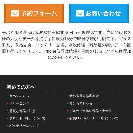
モバイル修理.jpは総務省に登録するiPhone修理店です。当店ではお客
様の大切なデータを消さずに最短15分で即日修理が可能です。ガラス
割れ、液晶交換、バッテリー交換、水没修理、難易度の高いデータ復
旧も行っております。iPhone修理は信頼と実績のあるモバイル修理.jp
にお任せください。
初めての方へ
初めての方へ
総務省登録修理業者
クリーニング
マンガでわかる
悪質な部品に注意
グループ全体の部品の安全性
フロントパネルについて
有機ELパネル（OLED）について
バッテリーについて