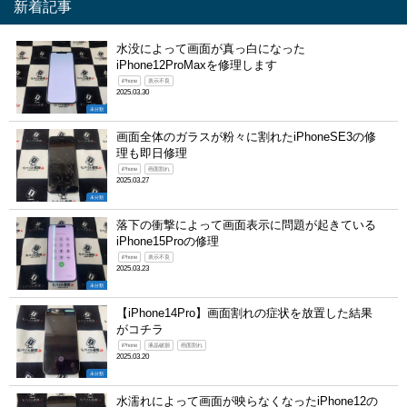
新着記事
水没によって画面が真っ白になった
iPhone12ProMaxを修理します
iPhone
表示不良
2025.03.30
未分類
画面全体のガラスが粉々に割れたiPhoneSE3の修
理も即日修理
iPhone
画面割れ
2025.03.27
未分類
落下の衝撃によって画面表示に問題が起きている
iPhone15Proの修理
iPhone
表示不良
2025.03.23
未分類
【iPhone14Pro】画面割れの症状を放置した結果
がコチラ
iPhone
液晶破損
画面割れ
2025.03.20
未分類
水濡れによって画面が映らなくなったiPhone12の