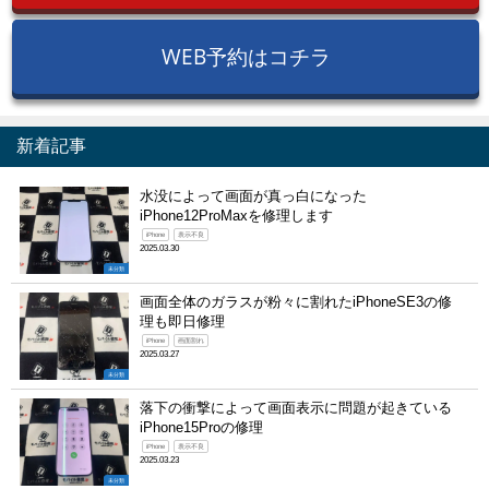
WEB予約はコチラ
新着記事
水没によって画面が真っ白になった
iPhone12ProMaxを修理します
iPhone
表示不良
2025.03.30
未分類
画面全体のガラスが粉々に割れたiPhoneSE3の修
理も即日修理
iPhone
画面割れ
2025.03.27
未分類
落下の衝撃によって画面表示に問題が起きている
iPhone15Proの修理
iPhone
表示不良
2025.03.23
未分類