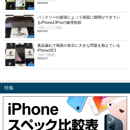
2025.03.06
未分類
バッテリーの膨張によって画面に隙間ができてい
るiPhone13Proの修理依頼
iPhone
バッテリーの膨張
2025.03.02
未分類
液晶漏れで画面の表示に大きな問題を抱えている
iPhoneSE3
iPhone
液晶破損
2025.02.27
未分類
特集