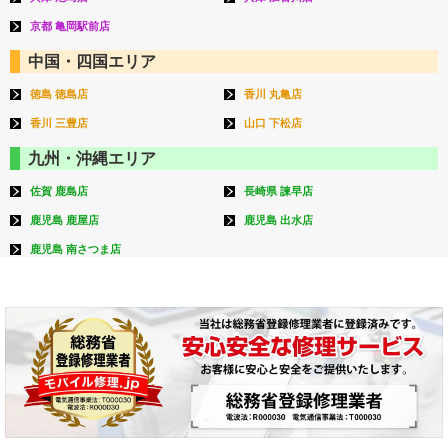
京都 亀岡駅前店
中国・四国エリア
徳島 徳島店
香川 丸亀店
香川 三豊店
山口 下松店
九州・沖縄エリア
佐賀 鹿島店
長崎県 諫早店
鹿児島 鹿屋店
鹿児島 出水店
鹿児島 南さつま店