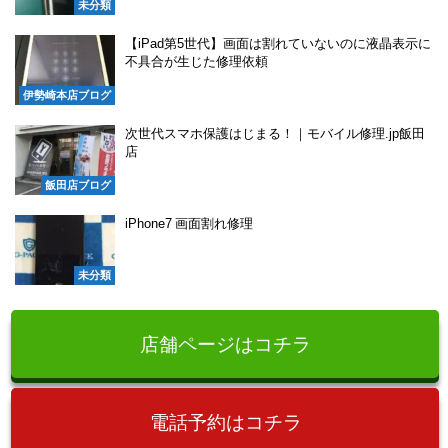
未分類
【iPad第5世代】画面は割れていないのに液晶表示に
不具合が生じた修理依頼
伊勢崎本店ブログ
次世代スマホ保護はじまる！｜モバイル修理.jp飯田
店
飯田店ブログ
iPhone7 画面割れ修理
未分類
店舗ページはコチラ
電話予約はコチラ