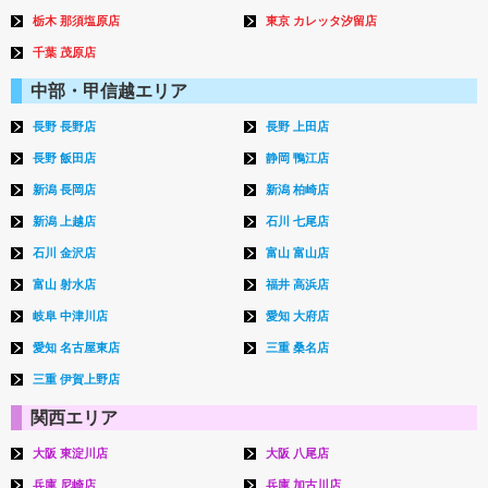
栃木 那須塩原店
東京 カレッタ汐留店
千葉 茂原店
中部・甲信越エリア
長野 長野店
長野 上田店
長野 飯田店
静岡 鴨江店
新潟 長岡店
新潟 柏崎店
新潟 上越店
石川 七尾店
石川 金沢店
富山 富山店
富山 射水店
福井 高浜店
岐阜 中津川店
愛知 大府店
愛知 名古屋東店
三重 桑名店
三重 伊賀上野店
関西エリア
大阪 東淀川店
大阪 八尾店
兵庫 尼崎店
兵庫 加古川店