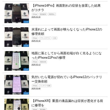
【iPhone14Pro】画面割れの症状を放置した結果
がコチラ
iPhone
液晶破損
画面割れ
2025.03.20
未分類
水濡れによって画面が映らなくなったiPhone12の
修理依頼
iPhone
ブラックアウト
水没
2025.03.16
未分類
地面に落としてから画面右端が白く光るようにな
ったiPhone11Proの修理
iPhone
画面交換
2025.03.13
未分類
気付いたら電源が切れているiPhone12のバッテリ
ー交換依頼
iPhone
バッテリー交換
2025.03.09
未分類
【iPhoneXR】重度の液晶漏れは症状が悪化する前
に修理を
iPhone
液晶漏れ