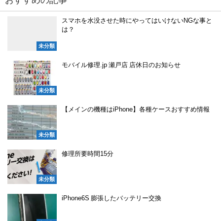
おすすめの記事
スマホを水没させた時にやってはいけないNGな事と
は？
未分類
モバイル修理.jp 瀬戸店 店休日のお知らせ
未分類
【メインの機種はiPhone】各種ケースおすすめ情報
未分類
修理所要時間15分
未分類
iPhone6S 膨張したバッテリー交換