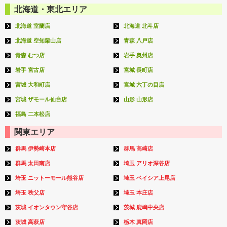
北海道・東北エリア
北海道 室蘭店
北海道 北斗店
北海道 空知栗山店
青森 八戸店
青森 むつ店
岩手 奥州店
岩手 宮古店
宮城 長町店
宮城 大和町店
宮城 六丁の目店
宮城 ザモール仙台店
山形 山形店
福島 二本松店
関東エリア
群馬 伊勢崎本店
群馬 高崎店
群馬 太田南店
埼玉 アリオ深谷店
埼玉 ニットーモール熊谷店
埼玉 ベイシア上尾店
埼玉 秩父店
埼玉 本庄店
茨城 イオンタウン守谷店
茨城 鹿嶋中央店
茨城 高萩店
栃木 真岡店