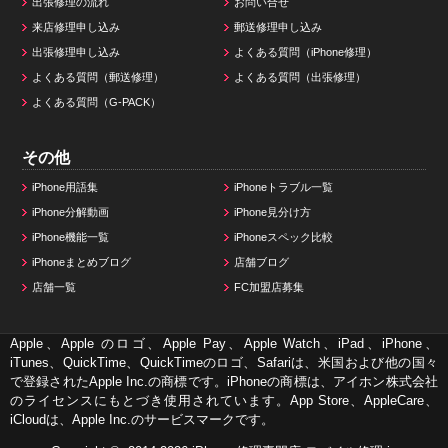
出張修理の流れ
お問い合せ
来店修理申し込み
郵送修理申し込み
出張修理申し込み
よくある質問（iPhone修理）
よくある質問（郵送修理）
よくある質問（出張修理）
よくある質問（G-PACK）
その他
iPhone用語集
iPhoneトラブル一覧
iPhone分解動画
iPhone見分け方
iPhone機能一覧
iPhoneスペック比較
iPhoneまとめブログ
店舗ブログ
店舗一覧
FC加盟店募集
Apple、Apple のロゴ、Apple Pay、Apple Watch、iPad、iPhone、
iTunes、QuickTime、QuickTimeのロゴ、Safariは、米国および他の国々
で登録されたApple Inc.の商標です。iPhoneの商標は、アイホン株式会社
のライセンスにもとづき使用されています。App Store、AppleCare、
iCloudは、Apple Inc.のサービスマークです。