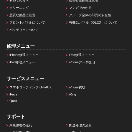
初めての方へ
総務省登録修理業者
クリーニング
マンガでわかる
悪質な部品に注意
グループ全体の部品の安全性
フロントパネルについて
有機ELパネル（OLED）について
バッテリーについて
修理メニュー
iPhone修理メニュー
iPad修理メニュー
iPod修理メニュー
iPhoneデータ復旧
サービスメニュー
スマホコーティング G-PACK
iPhone買取
iFace
iRing
Qubii
サポート
来店修理の流れ
郵送修理の流れ