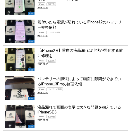
iPhone
画面交換
2025.03.13
未分類
気付いたら電源が切れているiPhone12のバッテリ
ー交換依頼
iPhone
バッテリー交換
2025.03.09
未分類
【iPhoneXR】重度の液晶漏れは症状が悪化する前
に修理を
iPhone
液晶漏れ
2025.03.06
未分類
バッテリーの膨張によって画面に隙間ができてい
るiPhone13Proの修理依頼
iPhone
バッテリーの膨張
2025.03.02
未分類
液晶漏れで画面の表示に大きな問題を抱えている
iPhoneSE3
iPhone
液晶破損
2025.02.27
未分類