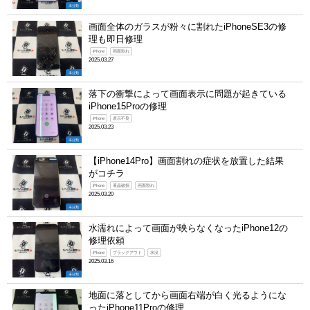
未分類
画面全体のガラスが粉々に割れたiPhoneSE3の修
理も即日修理
iPhone
画面割れ
2025.03.27
未分類
落下の衝撃によって画面表示に問題が起きている
iPhone15Proの修理
iPhone
表示不良
2025.03.23
未分類
【iPhone14Pro】画面割れの症状を放置した結果
がコチラ
iPhone
液晶破損
画面割れ
2025.03.20
未分類
水濡れによって画面が映らなくなったiPhone12の
修理依頼
iPhone
ブラックアウト
水没
2025.03.16
未分類
地面に落としてから画面右端が白く光るようにな
ったiPhone11Proの修理