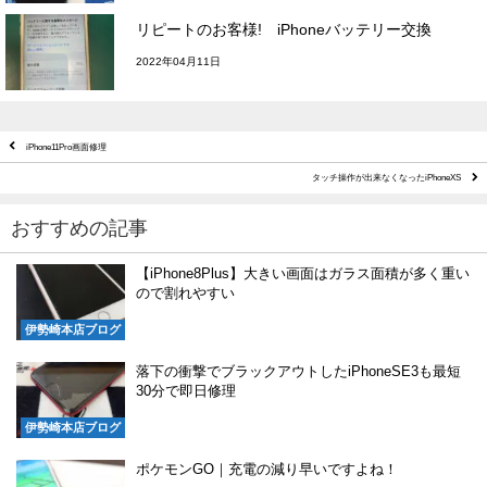
リピートのお客様! iPhoneバッテリー交換
2022年04月11日
iPhone11Pro画面修理
タッチ操作が出来なくなったiPhoneXS
おすすめの記事
【iPhone8Plus】大きい画面はガラス面積が多く重い
ので割れやすい
伊勢崎本店ブログ
落下の衝撃でブラックアウトしたiPhoneSE3も最短
30分で即日修理
伊勢崎本店ブログ
ポケモンGO｜充電の減り早いですよね！