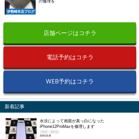
の修理を
伊勢崎本店ブログ
店舗ページはコチラ
電話予約はコチラ
WEB予約はコチラ
新着記事
水没によって画面が真っ白になった
iPhone12ProMaxを修理します
iPhone
表示不良
2025.03.30