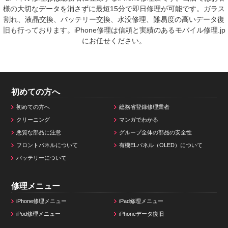
様の大切なデータを消さずに最短15分で即日修理が可能です。ガラス
割れ、液晶交換、バッテリー交換、水没修理、難易度の高いデータ復
旧も行っております。iPhone修理は信頼と実績のあるモバイル修理.jp
にお任せください。
初めての方へ
初めての方へ
総務省登録修理業者
クリーニング
マンガでわかる
悪質な部品に注意
グループ全体の部品の安全性
フロントパネルについて
有機ELパネル（OLED）について
バッテリーについて
修理メニュー
iPhone修理メニュー
iPad修理メニュー
iPod修理メニュー
iPhoneデータ復旧