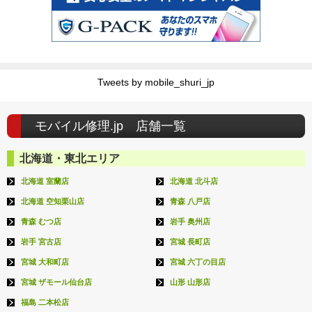
Tweets by mobile_shuri_jp
モバイル修理.jp 店舗一覧
北海道・東北エリア
北海道 室蘭店
北海道 北斗店
北海道 空知栗山店
青森 八戸店
青森 むつ店
岩手 奥州店
岩手 宮古店
宮城 長町店
宮城 大和町店
宮城 六丁の目店
宮城 ザモール仙台店
山形 山形店
福島 二本松店