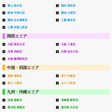
富山 射水店
福井 高浜店
岐阜 中津川店
愛知 大府店
愛知 名古屋東店
三重 桑名店
三重 伊賀上野店
関西エリア
大阪 東淀川店
大阪 八尾店
兵庫 尼崎店
兵庫 加古川店
京都 亀岡駅前店
中国・四国エリア
徳島 徳島店
香川 丸亀店
香川 三豊店
山口 下松店
九州・沖縄エリア
佐賀 鹿島店
長崎県 諫早店
鹿児島 鹿屋店
鹿児島 出水店