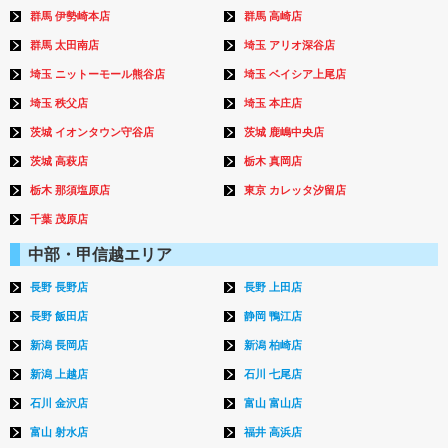
群馬 伊勢崎本店
群馬 高崎店
群馬 太田南店
埼玉 アリオ深谷店
埼玉 ニットーモール熊谷店
埼玉 ベイシア上尾店
埼玉 秩父店
埼玉 本庄店
茨城 イオンタウン守谷店
茨城 鹿嶋中央店
茨城 高萩店
栃木 真岡店
栃木 那須塩原店
東京 カレッタ汐留店
千葉 茂原店
中部・甲信越エリア
長野 長野店
長野 上田店
長野 飯田店
静岡 鴨江店
新潟 長岡店
新潟 柏崎店
新潟 上越店
石川 七尾店
石川 金沢店
富山 富山店
富山 射水店
福井 高浜店