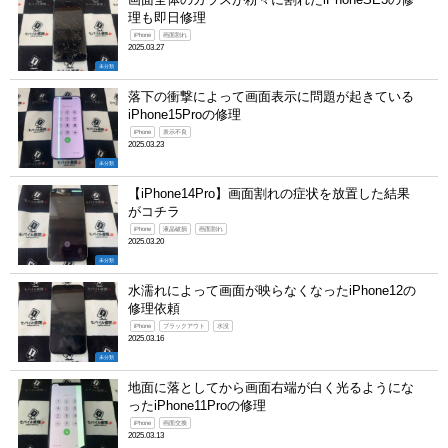
理も即日修理
iPhone
画面割れ
2025.03.27
未分類
落下の衝撃によって画面表示に問題が起きている
iPhone15Proの修理
iPhone
表示不良
2025.03.23
未分類
【iPhone14Pro】画面割れの症状を放置した結果
がコチラ
iPhone
液晶破損
画面割れ
2025.03.20
未分類
水濡れによって画面が映らなくなったiPhone12の
修理依頼
iPhone
ブラックアウト
水没
2025.03.16
未分類
地面に落としてから画面右端が白く光るようにな
ったiPhone11Proの修理
iPhone
画面交換
2025.03.13