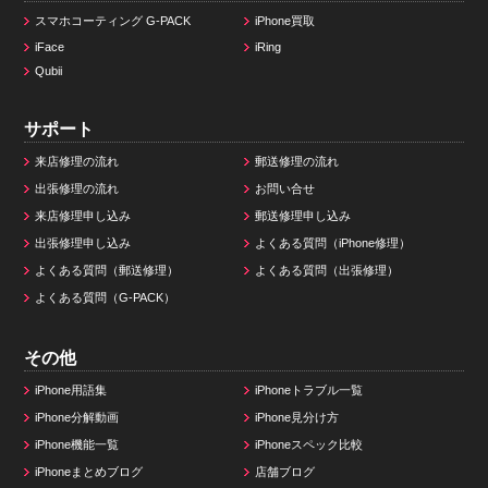
スマホコーティング G-PACK
iPhone買取
iFace
iRing
Qubii
サポート
来店修理の流れ
郵送修理の流れ
出張修理の流れ
お問い合せ
来店修理申し込み
郵送修理申し込み
出張修理申し込み
よくある質問（iPhone修理）
よくある質問（郵送修理）
よくある質問（出張修理）
よくある質問（G-PACK）
その他
iPhone用語集
iPhoneトラブル一覧
iPhone分解動画
iPhone見分け方
iPhone機能一覧
iPhoneスペック比較
iPhoneまとめブログ
店舗ブログ