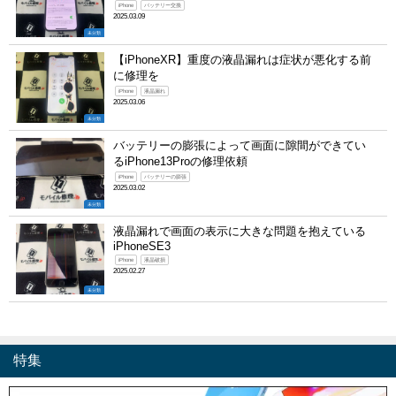
iPhone
バッテリー交換
2025.03.09
未分類
【iPhoneXR】重度の液晶漏れは症状が悪化する前
に修理を
iPhone
液晶漏れ
2025.03.06
未分類
バッテリーの膨張によって画面に隙間ができてい
るiPhone13Proの修理依頼
iPhone
バッテリーの膨張
2025.03.02
未分類
液晶漏れで画面の表示に大きな問題を抱えている
iPhoneSE3
iPhone
液晶破損
2025.02.27
未分類
特集