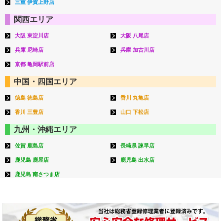
三重 伊賀上野店
関西エリア
大阪 東淀川店
大阪 八尾店
兵庫 尼崎店
兵庫 加古川店
京都 亀岡駅前店
中国・四国エリア
徳島 徳島店
香川 丸亀店
香川 三豊店
山口 下松店
九州・沖縄エリア
佐賀 鹿島店
長崎県 諫早店
鹿児島 鹿屋店
鹿児島 出水店
鹿児島 南さつま店