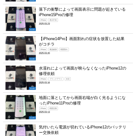
未分類
落下の衝撃によって画面表示に問題が起きている
iPhone15Proの修理
iPhone
表示不良
2025.03.23
未分類
【iPhone14Pro】画面割れの症状を放置した結果
がコチラ
iPhone
液晶破損
画面割れ
2025.03.20
未分類
水濡れによって画面が映らなくなったiPhone12の
修理依頼
iPhone
ブラックアウト
水没
2025.03.16
未分類
地面に落としてから画面右端が白く光るようにな
ったiPhone11Proの修理
iPhone
画面交換
2025.03.13
未分類
気付いたら電源が切れているiPhone12のバッテリ
ー交換依頼