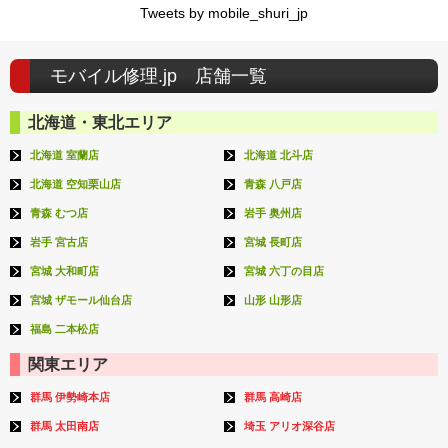
Tweets by mobile_shuri_jp
モバイル修理.jp 店舗一覧
北海道・東北エリア
北海道 室蘭店
北海道 北斗店
北海道 空知栗山店
青森 八戸店
青森 むつ店
岩手 奥州店
岩手 宮古店
宮城 長町店
宮城 大和町店
宮城 六丁の目店
宮城 ザモール仙台店
山形 山形店
福島 二本松店
関東エリア
群馬 伊勢崎本店
群馬 高崎店
群馬 太田南店
埼玉 アリオ深谷店