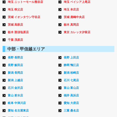
埼玉 ニットーモール熊谷店
埼玉 ベイシア上尾店
埼玉 秩父店
埼玉 本庄店
茨城 イオンタウン守谷店
茨城 鹿嶋中央店
茨城 高萩店
栃木 真岡店
栃木 那須塩原店
東京 カレッタ汐留店
千葉 茂原店
中部・甲信越エリア
長野 長野店
長野 上田店
長野 飯田店
静岡 鴨江店
新潟 長岡店
新潟 柏崎店
新潟 上越店
石川 七尾店
石川 金沢店
富山 富山店
富山 射水店
福井 高浜店
岐阜 中津川店
愛知 大府店
愛知 名古屋東店
三重 桑名店