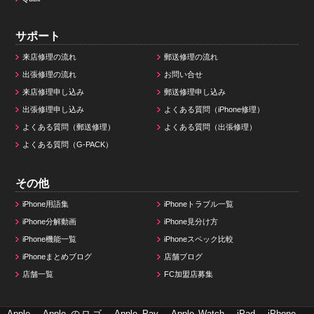
サポート
来店修理の流れ
郵送修理の流れ
出張修理の流れ
お問い合せ
来店修理申し込み
郵送修理申し込み
出張修理申し込み
よくある質問（iPhone修理）
よくある質問（郵送修理）
よくある質問（出張修理）
よくある質問（G-PACK）
その他
iPhone用語集
iPhoneトラブル一覧
iPhone分解動画
iPhone見分け方
iPhone機能一覧
iPhoneスペック比較
iPhoneまとめブログ
店舗ブログ
店舗一覧
FC加盟店募集
Apple、Apple のロゴ、Apple Pay、Apple Watch、iPad、iPhone、