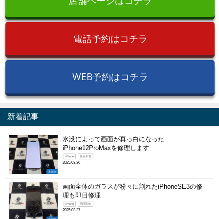
店舗ページはコチラ
電話予約はコチラ
WEB予約はコチラ
新着記事
水没によって画面が真っ白になった
iPhone12ProMaxを修理します
iPhone
表示不良
2025.03.30
未分類
画面全体のガラスが粉々に割れたiPhoneSE3の修
理も即日修理
iPhone
画面割れ
2025.03.27