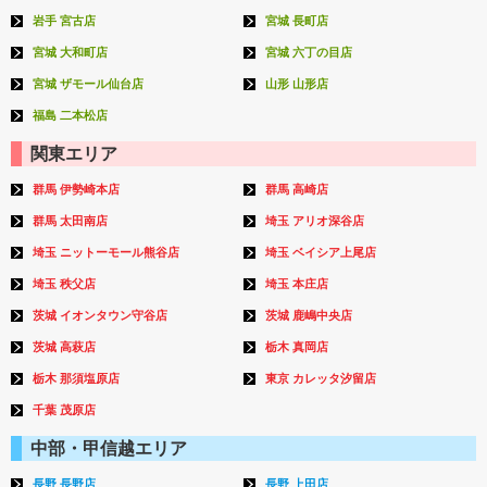
岩手 宮古店
宮城 長町店
宮城 大和町店
宮城 六丁の目店
宮城 ザモール仙台店
山形 山形店
福島 二本松店
関東エリア
群馬 伊勢崎本店
群馬 高崎店
群馬 太田南店
埼玉 アリオ深谷店
埼玉 ニットーモール熊谷店
埼玉 ベイシア上尾店
埼玉 秩父店
埼玉 本庄店
茨城 イオンタウン守谷店
茨城 鹿嶋中央店
茨城 高萩店
栃木 真岡店
栃木 那須塩原店
東京 カレッタ汐留店
千葉 茂原店
中部・甲信越エリア
長野 長野店
長野 上田店