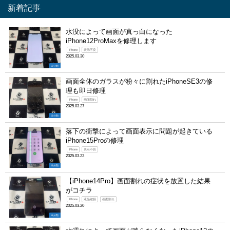
新着記事
水没によって画面が真っ白になった
iPhone12ProMaxを修理します
iPhone
表示不良
2025.03.30
未分類
画面全体のガラスが粉々に割れたiPhoneSE3の修
理も即日修理
iPhone
画面割れ
2025.03.27
未分類
落下の衝撃によって画面表示に問題が起きている
iPhone15Proの修理
iPhone
表示不良
2025.03.23
未分類
【iPhone14Pro】画面割れの症状を放置した結果
がコチラ
iPhone
液晶破損
画面割れ
2025.03.20
未分類