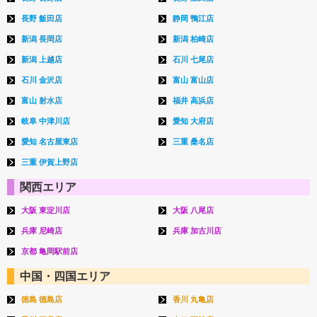
長野 飯田店
静岡 鴨江店
新潟 長岡店
新潟 柏崎店
新潟 上越店
石川 七尾店
石川 金沢店
富山 富山店
富山 射水店
福井 高浜店
岐阜 中津川店
愛知 大府店
愛知 名古屋東店
三重 桑名店
三重 伊賀上野店
関西エリア
大阪 東淀川店
大阪 八尾店
兵庫 尼崎店
兵庫 加古川店
京都 亀岡駅前店
中国・四国エリア
徳島 徳島店
香川 丸亀店