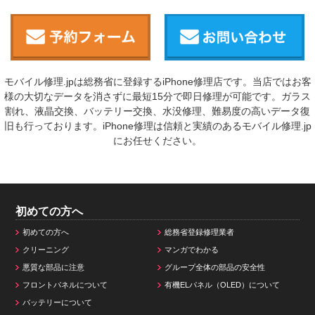
モバイル修理.jpは総務省に登録するiPhone修理店です。当店ではお客
様の大切なデータを消さずに最短15分で即日修理が可能です。ガラス
割れ、液晶交換、バッテリー交換、水没修理、難易度の高いデータ復
旧も行っております。iPhone修理は信頼と実績のあるモバイル修理.jp
にお任せください。
初めての方へ
初めての方へ
総務省登録修理業者
クリーニング
マンガでわかる
悪質な部品に注意
グループ全体の部品の安全性
フロントパネルについて
有機ELパネル（OLED）について
バッテリーについて