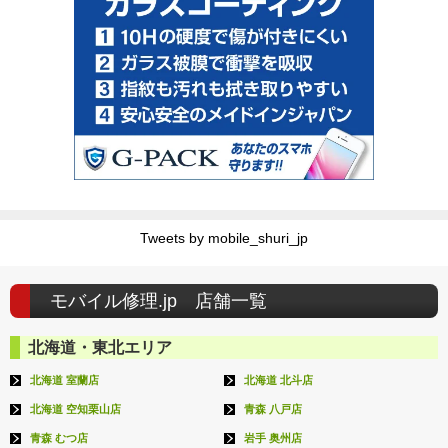
Tweets by mobile_shuri_jp
モバイル修理.jp 店舗一覧
北海道・東北エリア
北海道 室蘭店
北海道 北斗店
北海道 空知栗山店
青森 八戸店
青森 むつ店
岩手 奥州店