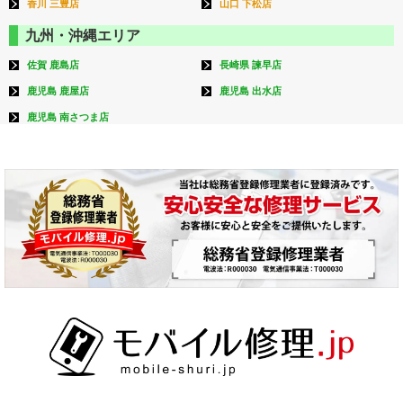
香川 三豊店
山口 下松店
九州・沖縄エリア
佐賀 鹿島店
長崎県 諫早店
鹿児島 鹿屋店
鹿児島 出水店
鹿児島 南さつま店