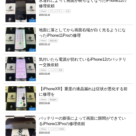
水濡れによって画面が映らなくなったiPhone12の
修理依頼
iPhone
ブラックアウト
水没
2025.03.16
未分類
地面に落としてから画面右端が白く光るようにな
ったiPhone11Proの修理
iPhone
画面交換
2025.03.13
未分類
気付いたら電源が切れているiPhone12のバッテリ
ー交換依頼
iPhone
バッテリー交換
2025.03.09
未分類
【iPhoneXR】重度の液晶漏れは症状が悪化する前
に修理を
iPhone
液晶漏れ
2025.03.06
未分類
バッテリーの膨張によって画面に隙間ができてい
るiPhone13Proの修理依頼
iPhone
バッテリーの膨張
2025.03.02