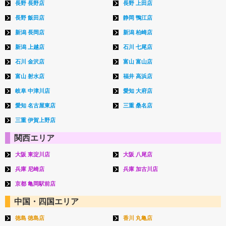
長野 長野店
長野 上田店
長野 飯田店
静岡 鴨江店
新潟 長岡店
新潟 柏崎店
新潟 上越店
石川 七尾店
石川 金沢店
富山 富山店
富山 射水店
福井 高浜店
岐阜 中津川店
愛知 大府店
愛知 名古屋東店
三重 桑名店
三重 伊賀上野店
関西エリア
大阪 東淀川店
大阪 八尾店
兵庫 尼崎店
兵庫 加古川店
京都 亀岡駅前店
中国・四国エリア
徳島 徳島店
香川 丸亀店