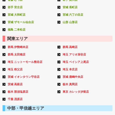
岩手 宮古店
宮城 長町店
宮城 大和町店
宮城 六丁の目店
宮城 ザモール仙台店
山形 山形店
福島 二本松店
関東エリア
群馬 伊勢崎本店
群馬 高崎店
群馬 太田南店
埼玉 アリオ深谷店
埼玉 ニットーモール熊谷店
埼玉 ベイシア上尾店
埼玉 秩父店
埼玉 本庄店
茨城 イオンタウン守谷店
茨城 鹿嶋中央店
茨城 高萩店
栃木 真岡店
栃木 那須塩原店
東京 カレッタ汐留店
千葉 茂原店
中部・甲信越エリア