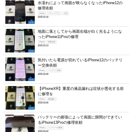
水濡れによって画面が映らなくなったiPhone12の
修理依頼
iPhone
ブラックアウト
水没
2025.03.16
未分類
地面に落としてから画面右端が白く光るようにな
ったiPhone11Proの修理
iPhone
画面交換
2025.03.13
未分類
気付いたら電源が切れているiPhone12のバッテリ
ー交換依頼
iPhone
バッテリー交換
2025.03.09
未分類
【iPhoneXR】重度の液晶漏れは症状が悪化する前
に修理を
iPhone
液晶漏れ
2025.03.06
未分類
バッテリーの膨張によって画面に隙間ができてい
るiPhone13Proの修理依頼
iPhone
バッテリーの膨張
2025.03.02