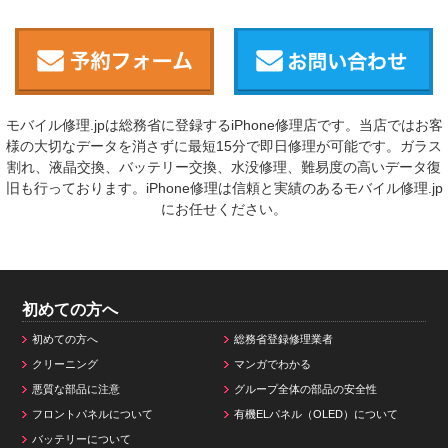
モバイル修理.jpは総務省に登録するiPhone修理店です。当店ではお客
様の大切なデータを消さずに最短15分で即日修理が可能です。ガラス
割れ、液晶交換、バッテリー交換、水没修理、難易度の高いデータ復
旧も行っております。iPhone修理は信頼と実績のあるモバイル修理.jp
にお任せください。
初めての方へ
初めての方へ
総務省登録修理業者
クリーニング
マンガでわかる
悪質な部品に注意
グループ全体の部品の安全性
フロントパネルについて
有機ELパネル（OLED）について
バッテリーについて