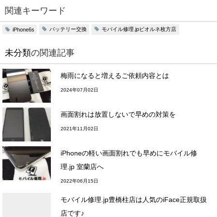
関連キーワード
バッテリー交換
モバイル修理.jpビオルネ枚方店
iPhone6s
未分類
の関連記事
梅雨になると増えるご依頼内容とは
2024年07月02日
画面割れは放置しないで早めの対策を
2021年11月02日
iPhoneの軽い画面割れでも早めにモバイル修
理.jp 室蘭店へ
2022年06月15日
モバイル修理.jp豊橋柱店は人気のiFace正規取扱
店です♪