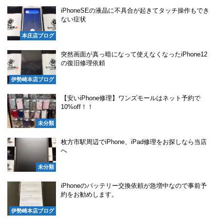
iPhoneSEの液晶に不具合が起きてタッチ操作もでき
ない症状
本庄店ブログ
突然画面が真っ暗になって使えなくなったiPhone12
の復旧修理依頼
伊勢崎本店ブログ
【安いiPhone修理】ワンズモールはネット予約で
10%off！！
未分類
枚方市駅周辺でiPhone、iPad修理をお探しなら当店
へ
未分類
iPhoneのバッテリー交換依頼が急増中なので事前予
約をお勧めします。
伊勢崎本店ブログ