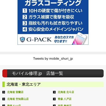
Tweets by mobile_shuri_jp
モバイル修理.jp 店舗一覧
北海道・東北エリア
北海道 室蘭店
北海道 北斗店
北海道 空知栗山店
青森 八戸店
青森 むつ店
岩手 奥州店