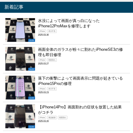
新着記事
水没によって画面が真っ白になった
iPhone12ProMaxを修理します
iPhone
表示不良
2025.03.30
未分類
画面全体のガラスが粉々に割れたiPhoneSE3の修
理も即日修理
iPhone
画面割れ
2025.03.27
未分類
落下の衝撃によって画面表示に問題が起きている
iPhone15Proの修理
iPhone
表示不良
2025.03.23
未分類
【iPhone14Pro】画面割れの症状を放置した結果
がコチラ
iPhone
液晶破損
画面割れ
2025.03.20
未分類