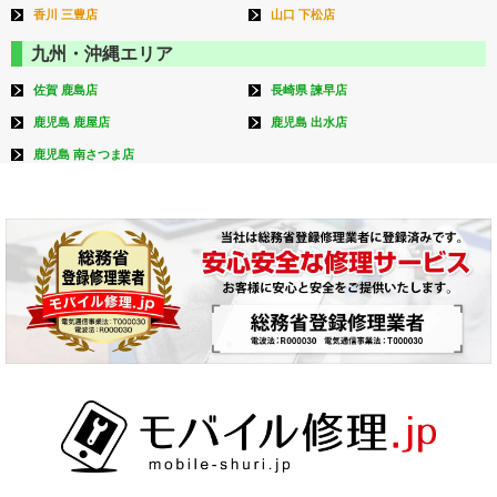
香川 三豊店
山口 下松店
九州・沖縄エリア
佐賀 鹿島店
長崎県 諫早店
鹿児島 鹿屋店
鹿児島 出水店
鹿児島 南さつま店