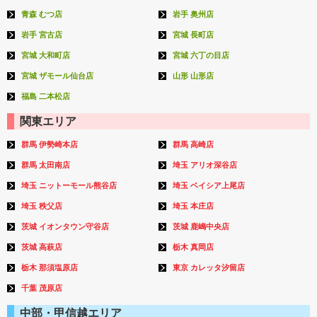
青森 むつ店
岩手 奥州店
岩手 宮古店
宮城 長町店
宮城 大和町店
宮城 六丁の目店
宮城 ザモール仙台店
山形 山形店
福島 二本松店
関東エリア
群馬 伊勢崎本店
群馬 高崎店
群馬 太田南店
埼玉 アリオ深谷店
埼玉 ニットーモール熊谷店
埼玉 ベイシア上尾店
埼玉 秩父店
埼玉 本庄店
茨城 イオンタウン守谷店
茨城 鹿嶋中央店
茨城 高萩店
栃木 真岡店
栃木 那須塩原店
東京 カレッタ汐留店
千葉 茂原店
中部・甲信越エリア