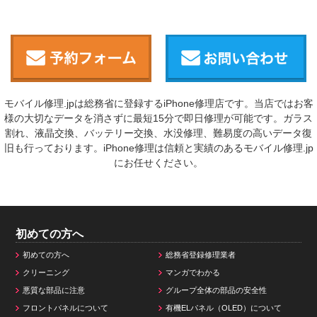
モバイル修理.jpは総務省に登録するiPhone修理店です。当店ではお客
様の大切なデータを消さずに最短15分で即日修理が可能です。ガラス
割れ、液晶交換、バッテリー交換、水没修理、難易度の高いデータ復
旧も行っております。iPhone修理は信頼と実績のあるモバイル修理.jp
にお任せください。
初めての方へ
初めての方へ
総務省登録修理業者
クリーニング
マンガでわかる
悪質な部品に注意
グループ全体の部品の安全性
フロントパネルについて
有機ELパネル（OLED）について