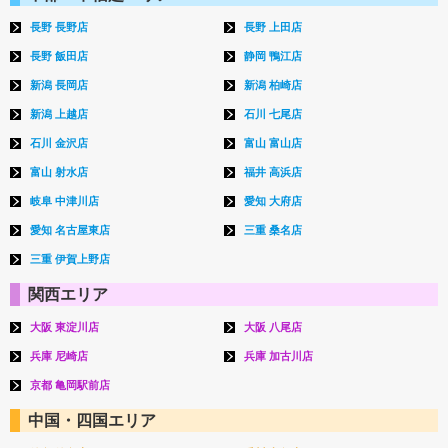
長野 長野店
長野 上田店
長野 飯田店
静岡 鴨江店
新潟 長岡店
新潟 柏崎店
新潟 上越店
石川 七尾店
石川 金沢店
富山 富山店
富山 射水店
福井 高浜店
岐阜 中津川店
愛知 大府店
愛知 名古屋東店
三重 桑名店
三重 伊賀上野店
関西エリア
大阪 東淀川店
大阪 八尾店
兵庫 尼崎店
兵庫 加古川店
京都 亀岡駅前店
中国・四国エリア