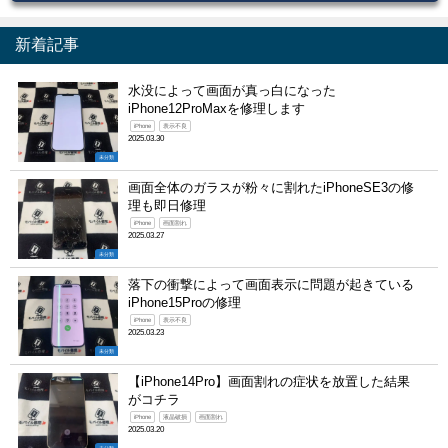
新着記事
水没によって画面が真っ白になった
iPhone12ProMaxを修理します
iPhone
表示不良
2025.03.30
未分類
画面全体のガラスが粉々に割れたiPhoneSE3の修
理も即日修理
iPhone
画面割れ
2025.03.27
未分類
落下の衝撃によって画面表示に問題が起きている
iPhone15Proの修理
iPhone
表示不良
2025.03.23
未分類
【iPhone14Pro】画面割れの症状を放置した結果
がコチラ
iPhone
液晶破損
画面割れ
2025.03.20