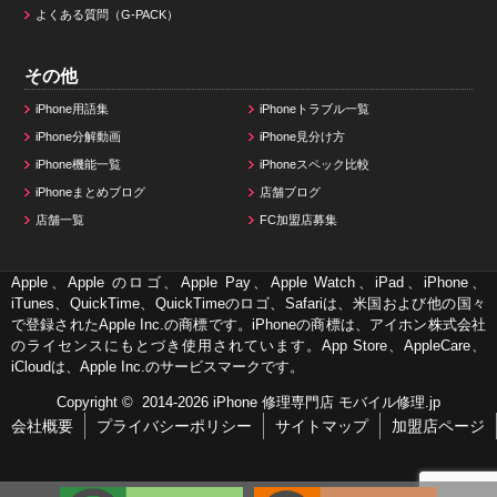
よくある質問（G-PACK）
その他
iPhone用語集
iPhoneトラブル一覧
iPhone分解動画
iPhone見分け方
iPhone機能一覧
iPhoneスペック比較
iPhoneまとめブログ
店舗ブログ
店舗一覧
FC加盟店募集
Apple、Apple のロゴ、Apple Pay、Apple Watch、iPad、iPhone、
iTunes、QuickTime、QuickTimeのロゴ、Safariは、米国および他の国々
で登録されたApple Inc.の商標です。iPhoneの商標は、アイホン株式会社
のライセンスにもとづき使用されています。App Store、AppleCare、
iCloudは、Apple Inc.のサービスマークです。
Copyright © 2014-2026
iPhone 修理専門店 モバイル修理.jp
会社概要
プライバシーポリシー
サイトマップ
加盟店ページ