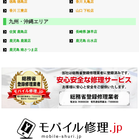
徳島 徳島店
香川 丸亀店
香川 三豊店
山口 下松店
九州・沖縄エリア
佐賀 鹿島店
長崎県 諫早店
鹿児島 鹿屋店
鹿児島 出水店
鹿児島 南さつま店