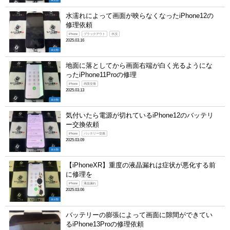
未分類
水濡れによって画面が映らなくなったiPhone12の
修理依頼
iPhone
ブラックアウト
水没
2025.03.16
未分類
地面に落としてから画面右端が白く光るようにな
ったiPhone11Proの修理
iPhone
画面交換
2025.03.13
未分類
気付いたら電源が切れているiPhone12のバッテリ
ー交換依頼
iPhone
バッテリー交換
2025.03.09
未分類
【iPhoneXR】重度の液晶漏れは症状が悪化する前
に修理を
iPhone
液晶漏れ
2025.03.06
未分類
バッテリーの膨張によって画面に隙間ができてい
るiPhone13Proの修理依頼