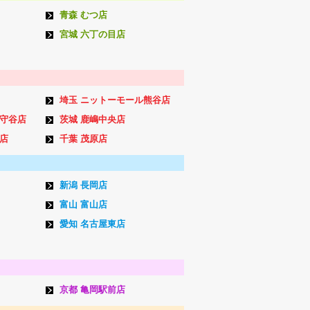
青森 むつ店
宮城 六丁の目店
埼玉 ニットーモール熊谷店
ン守谷店
茨城 鹿嶋中央店
店
千葉 茂原店
新潟 長岡店
富山 富山店
愛知 名古屋東店
京都 亀岡駅前店