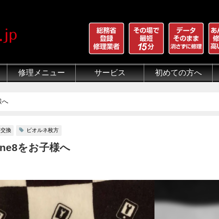
修理メニュー
サービス
初めての方へ
iPhone 画面割れ修理
iPhone 液晶修理
iPhoneバッテリー交換
iPhone 水没修理
iPhone ホームボタン修理
iPhone カメラ修理
iPhone スピーカー修理
iPhone 自己修理失敗
iPhone 水没・データ復旧
iPad修理メニュー
iPod修理メニュー
スマホコーティング G-PACK
iPhone買取
iFace
iRing
Qubii
出張修理（iWorker）
代行修理サービス（同業者様）
当店の特徴
総務省登録修理業者
マンガでわかるモバイル修
クリーニング
グループ全体の部品の安
悪質な部品に注意
フロントパネルについて
有機ELパネル（OLED
バッテリーについて
様へ
ー交換
ビオルネ枚方
ne8をお子様へ