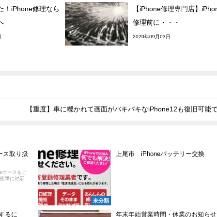
！iPhone修理なら
【iPhone修理専門店】iPho
へ
修理前に・・・
日
2020年09月03日
【重度】車に轢かれて画面がバキバキなiPhone12も復旧可能
ケース取り扱
上尾市 iPhoneバッテリー交換
...
oneケースをご
衝撃に対応
未分類
有するに
年末年始営業時間・休業のお知らせ