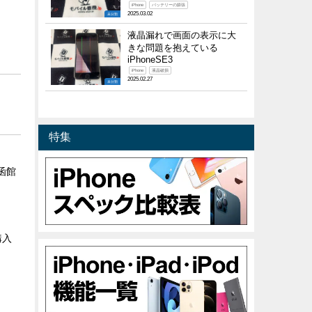
iPhone
バッテリーの膨張
2025.03.02
未分類
液晶漏れで画面の表示に大
きな問題を抱えている
iPhoneSE3
iPhone
液晶破損
2025.02.27
未分類
特集
 函館
購入