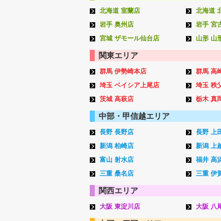
北海道 室蘭店
北海道 
岩手 奥州店
岩手 宮
宮城 ザモール仙台店
山形 山
関東エリア
群馬 伊勢崎本店
群馬 高
埼玉 ベイシア上尾店
埼玉 秩
茨城 高萩店
栃木 真
中部・甲信越エリア
長野 長野店
長野 上
新潟 柏崎店
新潟 上
富山 射水店
福井 高
三重 桑名店
三重 伊
関西エリア
大阪 東淀川店
大阪 八