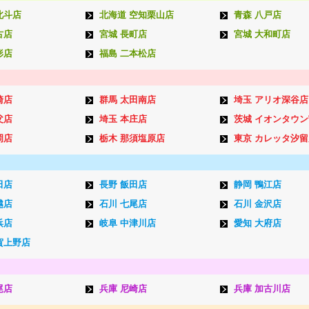
北斗店
北海道 空知栗山店
青森 八戸店
古店
宮城 長町店
宮城 大和町店
形店
福島 二本松店
崎店
群馬 太田南店
埼玉 アリオ深谷店
父店
埼玉 本庄店
茨城 イオンタウ
岡店
栃木 那須塩原店
東京 カレッタ汐留
田店
長野 飯田店
静岡 鴨江店
越店
石川 七尾店
石川 金沢店
浜店
岐阜 中津川店
愛知 大府店
賀上野店
尾店
兵庫 尼崎店
兵庫 加古川店