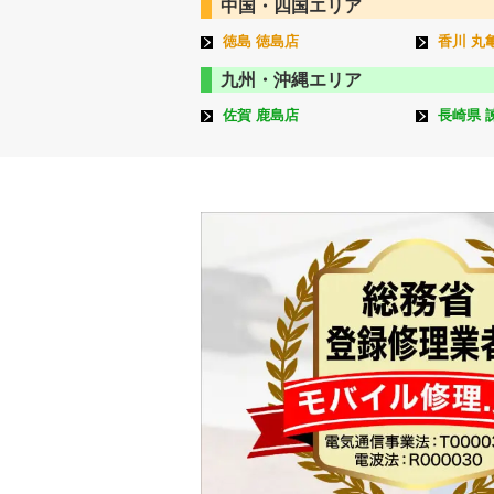
中国・四国エリア
徳島 徳島店
香川 丸
九州・沖縄エリア
佐賀 鹿島店
長崎県 