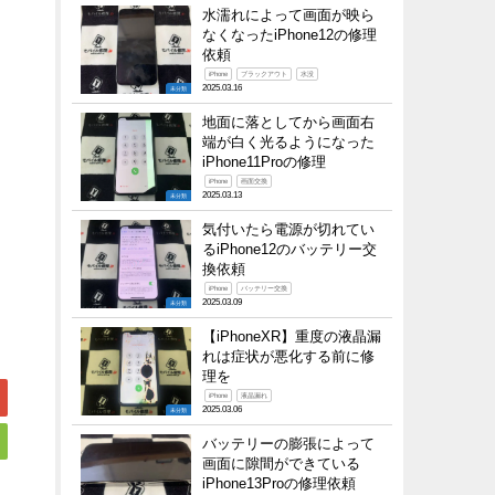
水濡れによって画面が映ら
なくなったiPhone12の修理
依頼
iPhone
ブラックアウト
水没
2025.03.16
未分類
地面に落としてから画面右
端が白く光るようになった
iPhone11Proの修理
iPhone
画面交換
2025.03.13
未分類
気付いたら電源が切れてい
るiPhone12のバッテリー交
換依頼
iPhone
バッテリー交換
2025.03.09
未分類
【iPhoneXR】重度の液晶漏
れは症状が悪化する前に修
理を
iPhone
液晶漏れ
2025.03.06
未分類
バッテリーの膨張によって
画面に隙間ができている
iPhone13Proの修理依頼