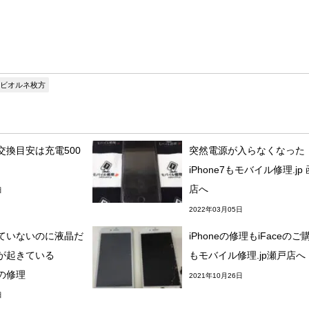
ビオルネ枚方
交換目安は充電500
突然電源が入らなくなった
iPhone7もモバイル修理.jp
店へ
日
2022年03月05日
ていないのに液晶だ
iPhoneの修理もiFaceのご
が起きている
もモバイル修理.jp瀬戸店へ
3の修理
2021年10月26日
日