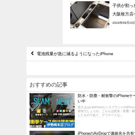
子供が割った
大阪枚方店
2024年09月15
電池残量が急に減るようになったiPhone
おすすめの記事
防水・防塵・耐衝撃のiPhone
い中
皆さまはLifeProofというブランドのiPh
存知でしょうか。こちらは防水・防塵・耐
したものであり、デリケートな...
伊勢崎本店ブログ
iPhoneのAirDropで連絡先を共