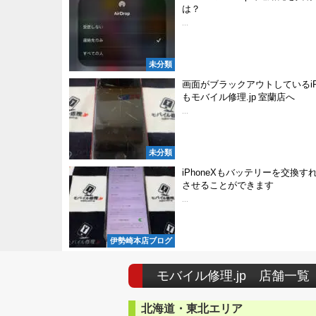
は？
...
未分類
画面がブラックアウトしているiPh
もモバイル修理.jp 室蘭店へ
...
未分類
iPhoneXもバッテリーを交換す
させることができます
...
伊勢崎本店ブログ
モバイル修理.jp 店舗一覧
北海道・東北エリア