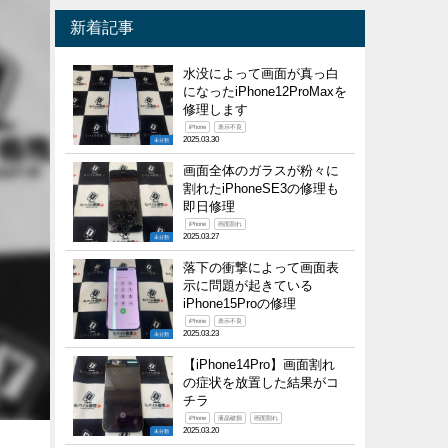
新着記事
水没によって画面が真っ白
になったiPhone12ProMaxを
修理します
iPhone
表示不良
2025.03.30
未分類
画面全体のガラスが粉々に
割れたiPhoneSE3の修理も
即日修理
iPhone
画面割れ
2025.03.27
未分類
落下の衝撃によって画面表
示に問題が起きている
iPhone15Proの修理
iPhone
表示不良
2025.03.23
未分類
【iPhone14Pro】画面割れ
の症状を放置した結果がコ
チラ
iPhone
液晶破損
画面割れ
2025.03.20
未分類