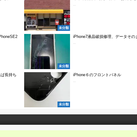
...
未分類
oneSE2
iPhone7液晶破損修理、データその
...
未分類
れば長持ち
iPhone６のフロントパネル
...
未分類