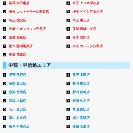
群馬 太田南店
埼玉 アリオ深谷店
埼玉 ニットーモール熊谷店
埼玉 ベイシア上尾店
埼玉 秩父店
埼玉 本庄店
茨城 イオンタウン守谷店
茨城 鹿嶋中央店
茨城 高萩店
栃木 真岡店
栃木 那須塩原店
東京 カレッタ汐留店
千葉 茂原店
中部・甲信越エリア
長野 長野店
長野 上田店
長野 飯田店
静岡 鴨江店
新潟 長岡店
新潟 柏崎店
新潟 上越店
石川 七尾店
石川 金沢店
富山 富山店
富山 射水店
福井 高浜店
岐阜 中津川店
愛知 大府店