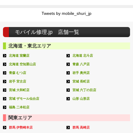
Tweets by mobile_shuri_jp
モバイル修理.jp 店舗一覧
北海道・東北エリア
北海道 室蘭店
北海道 北斗店
北海道 空知栗山店
青森 八戸店
青森 むつ店
岩手 奥州店
岩手 宮古店
宮城 長町店
宮城 大和町店
宮城 六丁の目店
宮城 ザモール仙台店
山形 山形店
福島 二本松店
関東エリア
群馬 伊勢崎本店
群馬 高崎店