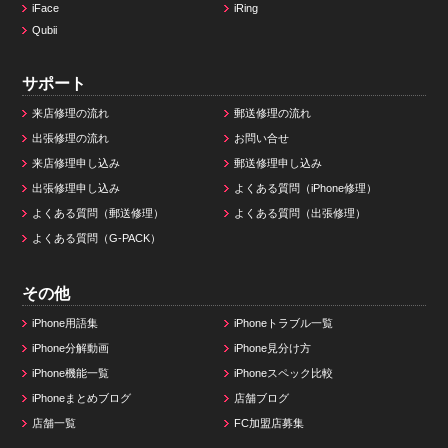
iFace
iRing
Qubii
サポート
来店修理の流れ
郵送修理の流れ
出張修理の流れ
お問い合せ
来店修理申し込み
郵送修理申し込み
出張修理申し込み
よくある質問（iPhone修理）
よくある質問（郵送修理）
よくある質問（出張修理）
よくある質問（G-PACK）
その他
iPhone用語集
iPhoneトラブル一覧
iPhone分解動画
iPhone見分け方
iPhone機能一覧
iPhoneスペック比較
iPhoneまとめブログ
店舗ブログ
店舗一覧
FC加盟店募集