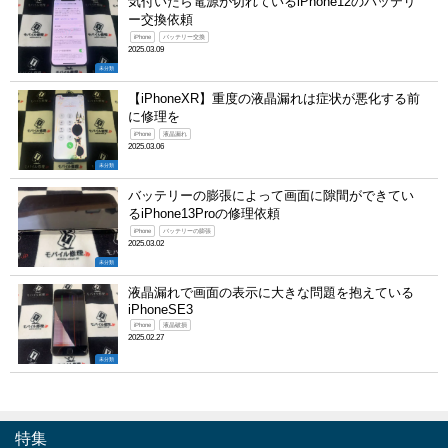
気付いたら電源が切れているiPhone12のバッテリ
ー交換依頼
iPhone
バッテリー交換
2025.03.09
未分類
【iPhoneXR】重度の液晶漏れは症状が悪化する前
に修理を
iPhone
液晶漏れ
2025.03.06
未分類
バッテリーの膨張によって画面に隙間ができてい
るiPhone13Proの修理依頼
iPhone
バッテリーの膨張
2025.03.02
未分類
液晶漏れで画面の表示に大きな問題を抱えている
iPhoneSE3
iPhone
液晶破損
2025.02.27
未分類
特集