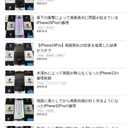
iPhone
画面割れ
2025.03.27
未分類
落下の衝撃によって画面表示に問題が起きている
iPhone15Proの修理
iPhone
表示不良
2025.03.23
未分類
【iPhone14Pro】画面割れの症状を放置した結果
がコチラ
iPhone
液晶破損
画面割れ
2025.03.20
未分類
水濡れによって画面が映らなくなったiPhone12の
修理依頼
iPhone
ブラックアウト
水没
2025.03.16
未分類
地面に落としてから画面右端が白く光るようにな
ったiPhone11Proの修理
iPhone
画面交換
2025.03.13
未分類