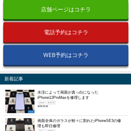
店舗ページはコチラ
電話予約はコチラ
WEB予約はコチラ
新着記事
水没によって画面が真っ白になった
iPhone12ProMaxを修理します
iPhone
表示不良
2025.03.30
未分類
画面全体のガラスが粉々に割れたiPhoneSE3の修
理も即日修理