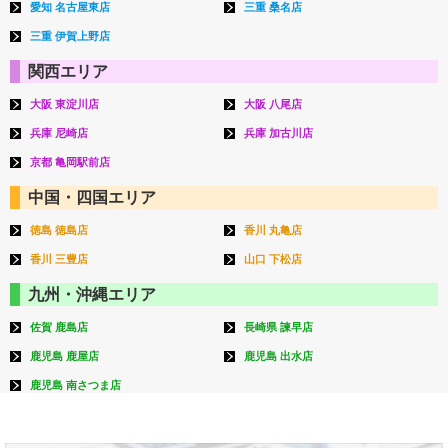
愛知 名古屋東店
三重 桑名店
三重 伊賀上野店
関西エリア
大阪 東淀川店
大阪 八尾店
兵庫 尼崎店
兵庫 加古川店
京都 亀岡駅前店
中国・四国エリア
徳島 徳島店
香川 丸亀店
香川 三豊店
山口 下松店
九州・沖縄エリア
佐賀 鹿島店
長崎県 諫早店
鹿児島 鹿屋店
鹿児島 出水店
鹿児島 南さつま店