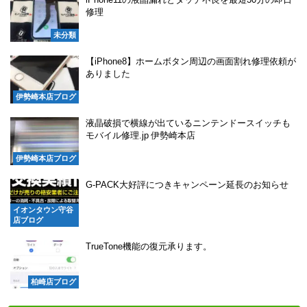
修理
未分類
【iPhone8】ホームボタン周辺の画面割れ修理依頼が
ありました
伊勢崎本店ブログ
液晶破損で横線が出ているニンテンドースイッチも
モバイル修理.jp 伊勢崎本店
伊勢崎本店ブログ
G-PACK大好評につきキャンペーン延長のお知らせ
イオンタウン守谷
店ブログ
TrueTone機能の復元承ります。
柏崎店ブログ