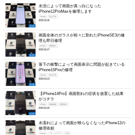
水没によって画面が真っ白になった
iPhone12ProMaxを修理します
iPhone
表示不良
2025.03.30
未分類
画面全体のガラスが粉々に割れたiPhoneSE3の修
理も即日修理
iPhone
画面割れ
2025.03.27
未分類
落下の衝撃によって画面表示に問題が起きている
iPhone15Proの修理
iPhone
表示不良
2025.03.23
未分類
【iPhone14Pro】画面割れの症状を放置した結果
がコチラ
iPhone
液晶破損
画面割れ
2025.03.20
未分類
水濡れによって画面が映らなくなったiPhone12の
修理依頼
iPhone
ブラックアウト
水没