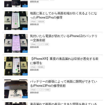
2025.03.16
未分類
地面に落としてから画面右端が白く光るようにな
ったiPhone11Proの修理
iPhone
画面交換
2025.03.13
未分類
気付いたら電源が切れているiPhone12のバッテリ
ー交換依頼
iPhone
バッテリー交換
2025.03.09
未分類
【iPhoneXR】重度の液晶漏れは症状が悪化する前
に修理を
iPhone
液晶漏れ
2025.03.06
未分類
バッテリーの膨張によって画面に隙間ができてい
るiPhone13Proの修理依頼
iPhone
バッテリーの膨張
2025.03.02
未分類
液晶漏れで画面の表示に大きな問題を抱えている