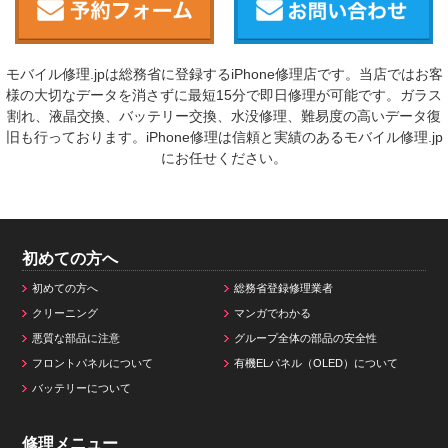
モバイル修理.jpは総務省に登録するiPhone修理店です。当店ではお客
様の大切なデータを消さずに最短15分で即日修理が可能です。ガラス
割れ、液晶交換、バッテリー交換、水没修理、難易度の高いデータ復
旧も行っております。iPhone修理は信頼と実績のあるモバイル修理.jp
にお任せください。
初めての方へ
初めての方へ
総務省登録修理業者
クリーニング
マンガでわかる
悪質な部品に注意
グループ全体の部品の安全性
フロントパネルについて
有機ELパネル（OLED）について
バッテリーについて
修理メニュー