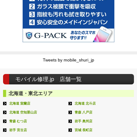
Tweets by mobile_shuri_jp
モバイル修理.jp 店舗一覧
北海道・東北エリア
北海道 室蘭店
北海道 北斗店
北海道 空知栗山店
青森 八戸店
青森 むつ店
岩手 奥州店
岩手 宮古店
宮城 長町店