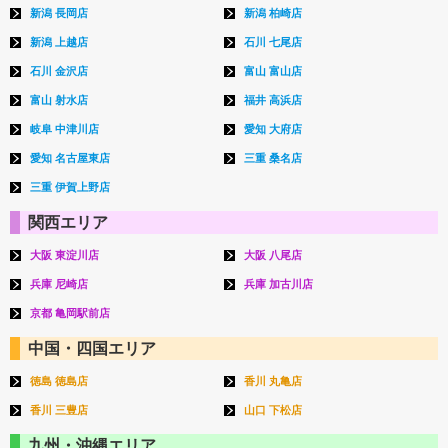
新潟 長岡店
新潟 柏崎店
新潟 上越店
石川 七尾店
石川 金沢店
富山 富山店
富山 射水店
福井 高浜店
岐阜 中津川店
愛知 大府店
愛知 名古屋東店
三重 桑名店
三重 伊賀上野店
関西エリア
大阪 東淀川店
大阪 八尾店
兵庫 尼崎店
兵庫 加古川店
京都 亀岡駅前店
中国・四国エリア
徳島 徳島店
香川 丸亀店
香川 三豊店
山口 下松店
九州・沖縄エリア