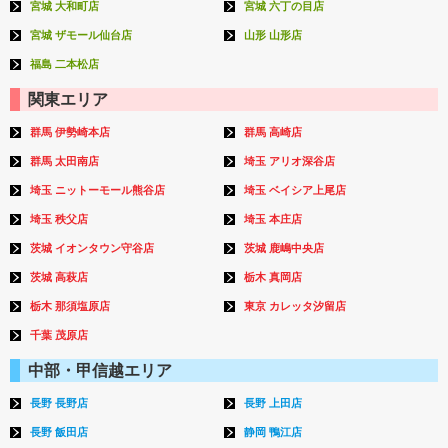
宮城 大和町店
宮城 六丁の目店
宮城 ザモール仙台店
山形 山形店
福島 二本松店
関東エリア
群馬 伊勢崎本店
群馬 高崎店
群馬 太田南店
埼玉 アリオ深谷店
埼玉 ニットーモール熊谷店
埼玉 ベイシア上尾店
埼玉 秩父店
埼玉 本庄店
茨城 イオンタウン守谷店
茨城 鹿嶋中央店
茨城 高萩店
栃木 真岡店
栃木 那須塩原店
東京 カレッタ汐留店
千葉 茂原店
中部・甲信越エリア
長野 長野店
長野 上田店
長野 飯田店
静岡 鴨江店