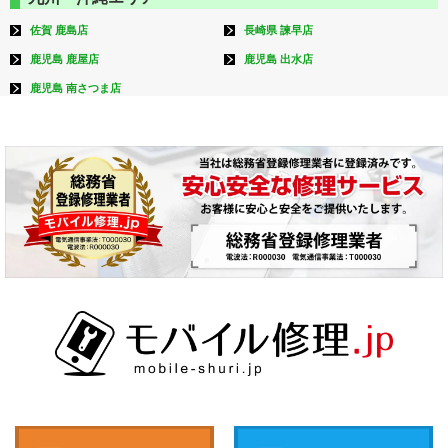
佐賀 鹿島店
長崎県 諫早店
鹿児島 鹿屋店
鹿児島 出水店
鹿児島 南さつま店