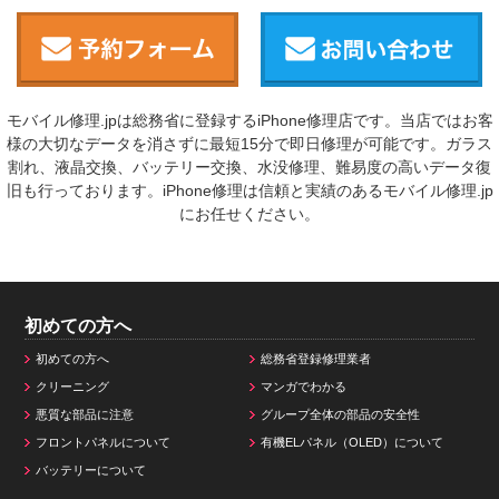
モバイル修理.jpは総務省に登録するiPhone修理店です。当店ではお客
様の大切なデータを消さずに最短15分で即日修理が可能です。ガラス
割れ、液晶交換、バッテリー交換、水没修理、難易度の高いデータ復
旧も行っております。iPhone修理は信頼と実績のあるモバイル修理.jp
にお任せください。
初めての方へ
初めての方へ
総務省登録修理業者
クリーニング
マンガでわかる
悪質な部品に注意
グループ全体の部品の安全性
フロントパネルについて
有機ELパネル（OLED）について
バッテリーについて