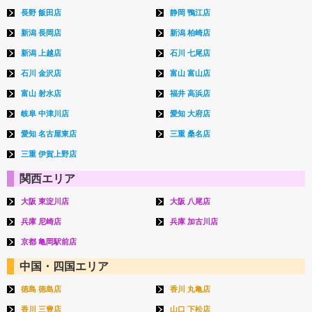
長野 飯田店
静岡 鴨江店
新潟 長岡店
新潟 柏崎店
新潟 上越店
石川 七尾店
石川 金沢店
富山 富山店
富山 射水店
福井 高浜店
岐阜 中津川店
愛知 大府店
愛知 名古屋東店
三重 桑名店
三重 伊賀上野店
関西エリア
大阪 東淀川店
大阪 八尾店
兵庫 尼崎店
兵庫 加古川店
京都 亀岡駅前店
中国・四国エリア
徳島 徳島店
香川 丸亀店
香川 三豊店
山口 下松店