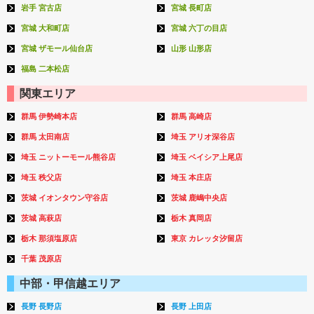
岩手 宮古店
宮城 長町店
宮城 大和町店
宮城 六丁の目店
宮城 ザモール仙台店
山形 山形店
福島 二本松店
関東エリア
群馬 伊勢崎本店
群馬 高崎店
群馬 太田南店
埼玉 アリオ深谷店
埼玉 ニットーモール熊谷店
埼玉 ベイシア上尾店
埼玉 秩父店
埼玉 本庄店
茨城 イオンタウン守谷店
茨城 鹿嶋中央店
茨城 高萩店
栃木 真岡店
栃木 那須塩原店
東京 カレッタ汐留店
千葉 茂原店
中部・甲信越エリア
長野 長野店
長野 上田店