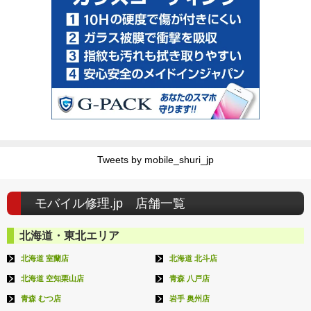
Tweets by mobile_shuri_jp
モバイル修理.jp 店舗一覧
北海道・東北エリア
北海道 室蘭店
北海道 北斗店
北海道 空知栗山店
青森 八戸店
青森 むつ店
岩手 奥州店