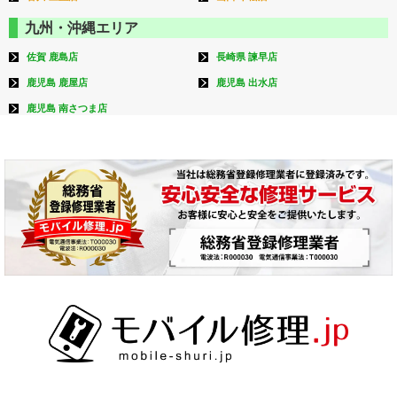
九州・沖縄エリア
佐賀 鹿島店
長崎県 諫早店
鹿児島 鹿屋店
鹿児島 出水店
鹿児島 南さつま店