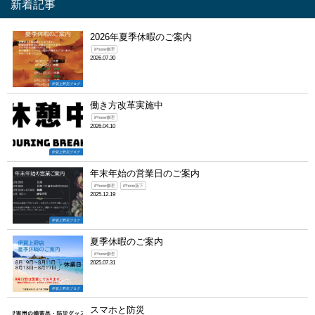
新着記事
2026年夏季休暇のご案内
iPhone修理
2026.07.30
伊賀上野店ブログ
働き方改革実施中
iPhone修理
2026.04.10
伊賀上野店ブログ
年末年始の営業日のご案内
iPhone修理
iPhone落下
2025.12.19
伊賀上野店ブログ
夏季休暇のご案内
iPhone修理
2025.07.31
伊賀上野店ブログ
スマホと防災