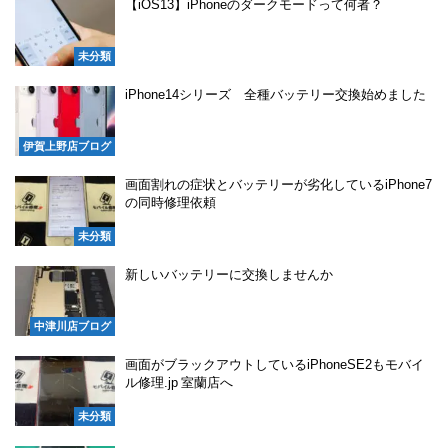
【iOS13】iPhoneのダークモードって何者？
未分類
iPhone14シリーズ 全種バッテリー交換始めました
伊賀上野店ブログ
画面割れの症状とバッテリーが劣化しているiPhone7
の同時修理依頼
未分類
新しいバッテリーに交換しませんか
中津川店ブログ
画面がブラックアウトしているiPhoneSE2もモバイ
ル修理.jp 室蘭店へ
未分類