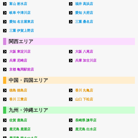
富山 射水店
福井 高浜店
岐阜 中津川店
愛知 大府店
愛知 名古屋東店
三重 桑名店
三重 伊賀上野店
関西エリア
大阪 東淀川店
大阪 八尾店
兵庫 尼崎店
兵庫 加古川店
京都 亀岡駅前店
中国・四国エリア
徳島 徳島店
香川 丸亀店
香川 三豊店
山口 下松店
九州・沖縄エリア
佐賀 鹿島店
長崎県 諫早店
鹿児島 鹿屋店
鹿児島 出水店
鹿児島 南さつま店