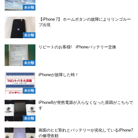
未分類
【iPhone 7】 ホームボタンの故障によりリンゴルー
プ出現
未分類
リピートのお客様! iPhoneバッテリー交換
未分類
iPhoneが故障した時！
未分類
iPhone8が突然電源が入らなくなった原因がこちらで
す
未分類
画面のヒビ割れとバッテリーが劣化しているiPhone7
の修理依頼