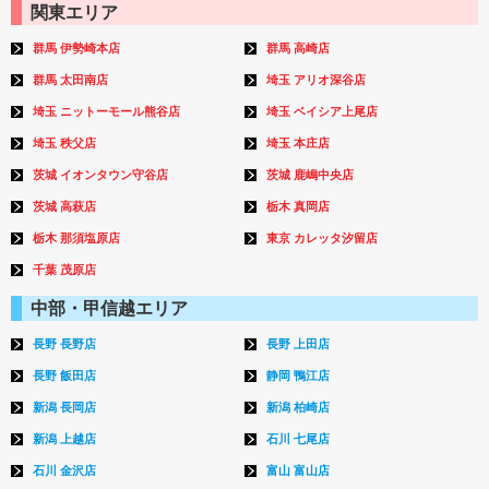
関東エリア
群馬 伊勢崎本店
群馬 高崎店
群馬 太田南店
埼玉 アリオ深谷店
埼玉 ニットーモール熊谷店
埼玉 ベイシア上尾店
埼玉 秩父店
埼玉 本庄店
茨城 イオンタウン守谷店
茨城 鹿嶋中央店
茨城 高萩店
栃木 真岡店
栃木 那須塩原店
東京 カレッタ汐留店
千葉 茂原店
中部・甲信越エリア
長野 長野店
長野 上田店
長野 飯田店
静岡 鴨江店
新潟 長岡店
新潟 柏崎店
新潟 上越店
石川 七尾店
石川 金沢店
富山 富山店