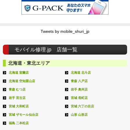
Tweets by mobile_shuri_jp
モバイル修理.jp 店舗一覧
北海道・東北エリア
北海道 室蘭店
北海道 北斗店
北海道 空知栗山店
青森 八戸店
青森 むつ店
岩手 奥州店
岩手 宮古店
宮城 長町店
宮城 大和町店
宮城 六丁の目店
宮城 ザモール仙台店
山形 山形店
福島 二本松店