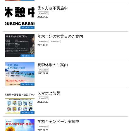
働き方改革実施中
iPhone修理
2026.04.10
伊賀上野店ブログ
年末年始の営業日のご案内
iPhone修理
iPhone落下
2025.12.19
伊賀上野店ブログ
夏季休暇のご案内
iPhone修理
2025.07.31
伊賀上野店ブログ
スマホと防災
iPhone修理
2025.07.30
伊賀上野店ブログ
学割キャンペーン実施中
iPhone修理
2025.07.29