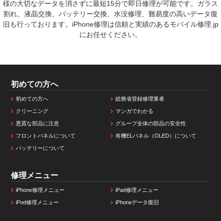
様の大切なデータを消さずに最短15分で即日修理が可能です。ガラス
割れ、液晶交換、バッテリー交換、水没修理、難易度の高いデータ復
旧も行っております。iPhone修理は信頼と実績のあるモバイル修理.jp
にお任せください。
初めての方へ
初めての方へ
総務省登録修理業者
クリーニング
マンガでわかる
悪質な部品に注意
グループ全体の部品の安全性
フロントパネルについて
有機ELパネル（OLED）について
バッテリーについて
修理メニュー
iPhone修理メニュー
iPad修理メニュー
iPod修理メニュー
iPhoneデータ復旧