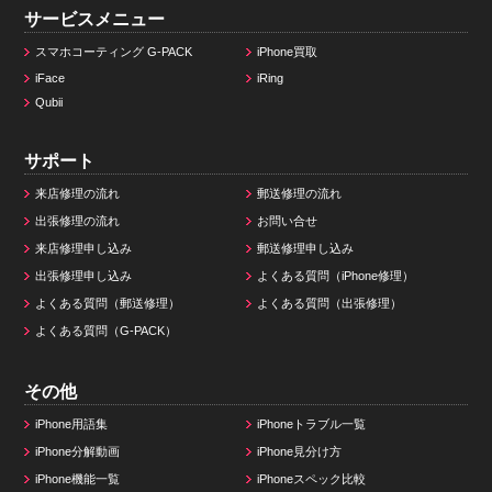
サービスメニュー
スマホコーティング G-PACK
iPhone買取
iFace
iRing
Qubii
サポート
来店修理の流れ
郵送修理の流れ
出張修理の流れ
お問い合せ
来店修理申し込み
郵送修理申し込み
出張修理申し込み
よくある質問（iPhone修理）
よくある質問（郵送修理）
よくある質問（出張修理）
よくある質問（G-PACK）
その他
iPhone用語集
iPhoneトラブル一覧
iPhone分解動画
iPhone見分け方
iPhone機能一覧
iPhoneスペック比較