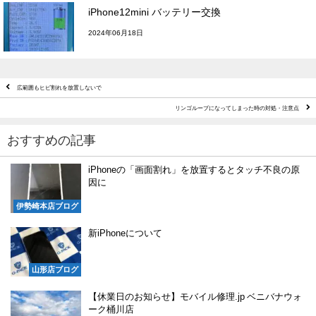
iPhone12mini バッテリー交換
2024年06月18日
広範囲もヒビ割れを放置しないで
リンゴループになってしまった時の対処・注意点
おすすめの記事
iPhoneの「画面割れ」を放置するとタッチ不良の原
因に
伊勢崎本店ブログ
新iPhoneについて
山形店ブログ
【休業日のお知らせ】モバイル修理.jp ベニバナウォ
ーク桶川店