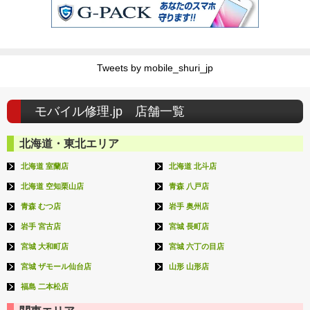
Tweets by mobile_shuri_jp
モバイル修理.jp 店舗一覧
北海道・東北エリア
北海道 室蘭店
北海道 北斗店
北海道 空知栗山店
青森 八戸店
青森 むつ店
岩手 奥州店
岩手 宮古店
宮城 長町店
宮城 大和町店
宮城 六丁の目店
宮城 ザモール仙台店
山形 山形店
福島 二本松店