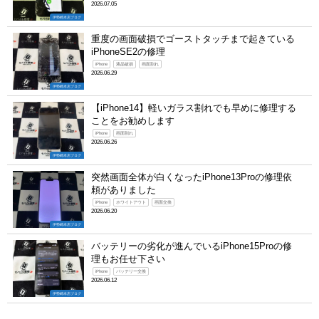
2026.07.05
伊勢崎本店ブログ
重度の画面破損でゴーストタッチまで起きている
iPhoneSE2の修理
iPhone
液晶破損
画面割れ
2026.06.29
伊勢崎本店ブログ
【iPhone14】軽いガラス割れでも早めに修理する
ことをお勧めします
iPhone
画面割れ
2026.06.26
伊勢崎本店ブログ
突然画面全体が白くなったiPhone13Proの修理依
頼がありました
iPhone
ホワイトアウト
画面交換
2026.06.20
伊勢崎本店ブログ
バッテリーの劣化が進んでいるiPhone15Proの修
理もお任せ下さい
iPhone
バッテリー交換
2026.06.12
伊勢崎本店ブログ