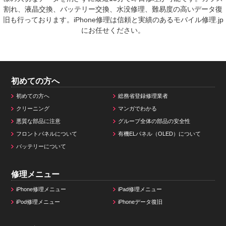
割れ、液晶交換、バッテリー交換、水没修理、難易度の高いデータ復
旧も行っております。iPhone修理は信頼と実績のあるモバイル修理.jp
にお任せください。
初めての方へ
初めての方へ
総務省登録修理業者
クリーニング
マンガでわかる
悪質な部品に注意
グループ全体の部品の安全性
フロントパネルについて
有機ELパネル（OLED）について
バッテリーについて
修理メニュー
iPhone修理メニュー
iPad修理メニュー
iPod修理メニュー
iPhoneデータ復旧