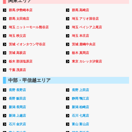
関東エリア
群馬 伊勢崎本店
群馬 高崎店
群馬 太田南店
埼玉 アリオ深谷店
埼玉 ニットーモール熊谷店
埼玉 ベイシア上尾店
埼玉 秩父店
埼玉 本庄店
茨城 イオンタウン守谷店
茨城 鹿嶋中央店
茨城 高萩店
栃木 真岡店
栃木 那須塩原店
東京 カレッタ汐留店
千葉 茂原店
中部・甲信越エリア
長野 長野店
長野 上田店
長野 飯田店
静岡 鴨江店
新潟 長岡店
新潟 柏崎店
新潟 上越店
石川 七尾店
石川 金沢店
富山 富山店