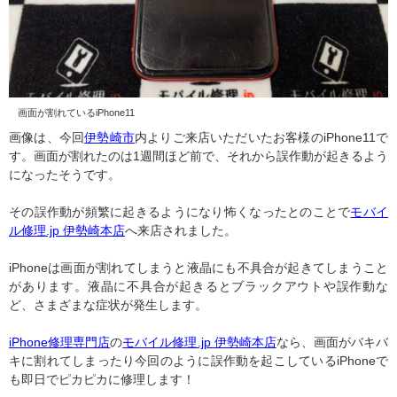
画面が割れているiPhone11
画像は、今回
伊勢崎市
内よりご来店いただいたお客様のiPhone11で
す。画面が割れたのは1週間ほど前で、それから誤作動が起きるよう
になったそうです。
その誤作動が頻繁に起きるようになり怖くなったとのことで
モバイ
ル修理.jp 伊勢崎本店
へ来店されました。
iPhoneは画面が割れてしまうと液晶にも不具合が起きてしまうこと
があります。液晶に不具合が起きるとブラックアウトや誤作動な
ど、さまざまな症状が発生します。
iPhone修理専門店
の
モバイル修理.jp 伊勢崎本店
なら、画面がバキバ
キに割れてしまったり今回のように誤作動を起こしているiPhoneで
も即日でピカピカに修理します！