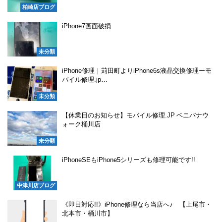
柏崎店ブログ
iPhone7画面破損
未分類
iPhone修理｜苅田町よりiPhone6s液晶交換修理ーモ
バイル修理.jp…
未分類
【休業日のお知らせ】モバイル修理.JP ベニバナウ
ォーク桶川店
未分類
iPhoneSEもiPhone5シリーズも修理可能です!!
中津川店ブログ
《即日対応!!》iPhone修理なら当店へ♪ 【上尾市・
北本市・桶川市】