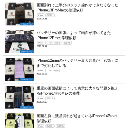
画面割れで上半分のタッチ操作ができなくなった
iPhone13ProMaxの修理依頼
iPhone
画面割れ
2026.07.31
伊勢崎本店ブログ
バッテリーの膨張によって画面が浮いてきた
iPhone12Proの修理依頼
iPhone
バッテリーの膨張
画面浮き
2026.07.31
伊勢崎本店ブログ
iPhone12miniのバッテリー最大容量が「78%」に
まで劣化している
iPhone
バッテリー交換
2026.07.13
伊勢崎本店ブログ
重度の画面破損によって表示に大きな問題を抱え
るiPhone14ProMaxの修理
iPhone
画面交換
2026.07.11
伊勢崎本店ブログ
画面左側に液晶漏れが起きているiPhone14Proの
修理依頼
iPhone
液晶漏れ
画面割れ