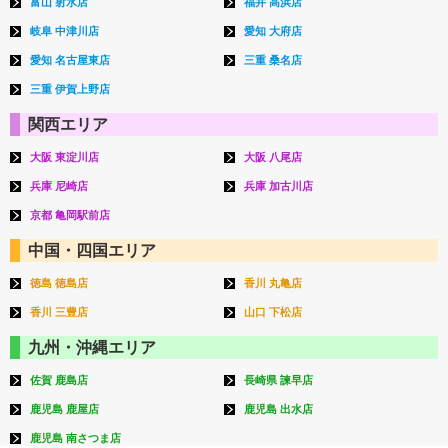
富山 射水店
福井 高浜店
岐阜 中津川店
愛知 大府店
愛知 名古屋東店
三重 桑名店
三重 伊賀上野店
関西エリア
大阪 東淀川店
大阪 八尾店
兵庫 尼崎店
兵庫 加古川店
京都 亀岡駅前店
中国・四国エリア
徳島 徳島店
香川 丸亀店
香川 三豊店
山口 下松店
九州・沖縄エリア
佐賀 鹿島店
長崎県 諫早店
鹿児島 鹿屋店
鹿児島 出水店
鹿児島 南さつま店