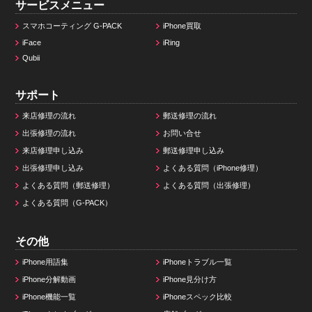
サービスメニュー
スマホコーティング G-PACK
iPhone買取
iFace
iRing
Qubii
サポート
来店修理の流れ
郵送修理の流れ
出張修理の流れ
お問い合せ
来店修理申し込み
郵送修理申し込み
出張修理申し込み
よくある質問（iPhone修理）
よくある質問（郵送修理）
よくある質問（出張修理）
よくある質問（G-PACK）
その他
iPhone用語集
iPhoneトラブル一覧
iPhone分解動画
iPhone見分け方
iPhone機能一覧
iPhoneスペック比較