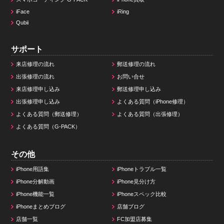
iFace
iRing
Qubii
サポート
来店修理の流れ
郵送修理の流れ
出張修理の流れ
お問い合せ
来店修理申し込み
郵送修理申し込み
出張修理申し込み
よくある質問（iPhone修理）
よくある質問（郵送修理）
よくある質問（出張修理）
よくある質問（G-PACK）
その他
iPhone用語集
iPhoneトラブル一覧
iPhone分解動画
iPhone見分け方
iPhone機能一覧
iPhoneスペック比較
iPhoneまとめブログ
店舗ブログ
店舗一覧
FC加盟店募集