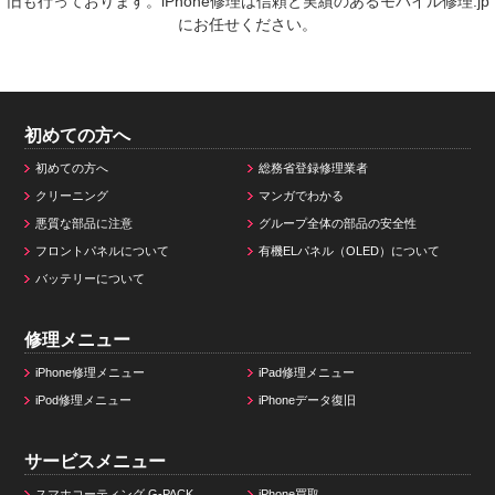
旧も行っております。iPhone修理は信頼と実績のあるモバイル修理.jp
にお任せください。
初めての方へ
初めての方へ
総務省登録修理業者
クリーニング
マンガでわかる
悪質な部品に注意
グループ全体の部品の安全性
フロントパネルについて
有機ELパネル（OLED）について
バッテリーについて
修理メニュー
iPhone修理メニュー
iPad修理メニュー
iPod修理メニュー
iPhoneデータ復旧
サービスメニュー
スマホコーティング G-PACK
iPhone買取