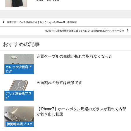
画面が割れてから誤作動が起きるようになったiPhone11の修理依頼
気付いたら電池残量が急激に減るようになったiPhoneSE2のバッテリー交換
おすすめの記事
充電ケーブルの先端が折れて取れなくなった
カレッタ汐留店ブ
ログ
画面割れの放置は厳禁です
アリオ深谷店ブロ
グ
【iPhone7】ホームボタン周辺のガラスが割れて内部
が剥き出し状態
伊勢崎本店ブログ