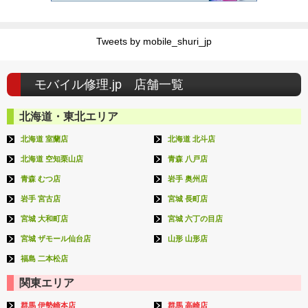
Tweets by mobile_shuri_jp
モバイル修理.jp 店舗一覧
北海道・東北エリア
北海道 室蘭店
北海道 北斗店
北海道 空知栗山店
青森 八戸店
青森 むつ店
岩手 奥州店
岩手 宮古店
宮城 長町店
宮城 大和町店
宮城 六丁の目店
宮城 ザモール仙台店
山形 山形店
福島 二本松店
関東エリア
群馬 伊勢崎本店
群馬 高崎店