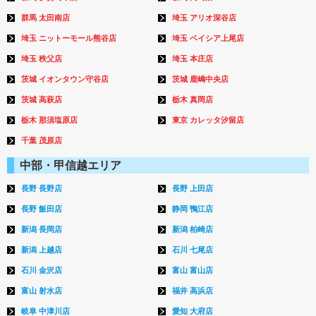
群馬 太田南店
埼玉 アリオ深谷店
埼玉 ニットーモール熊谷店
埼玉 ベイシア上尾店
埼玉 秩父店
埼玉 本庄店
茨城 イオンタウン守谷店
茨城 鹿嶋中央店
茨城 高萩店
栃木 真岡店
栃木 那須塩原店
東京 カレッタ汐留店
千葉 茂原店
中部・甲信越エリア
長野 長野店
長野 上田店
長野 飯田店
静岡 鴨江店
新潟 長岡店
新潟 柏崎店
新潟 上越店
石川 七尾店
石川 金沢店
富山 富山店
富山 射水店
福井 高浜店
岐阜 中津川店
愛知 大府店