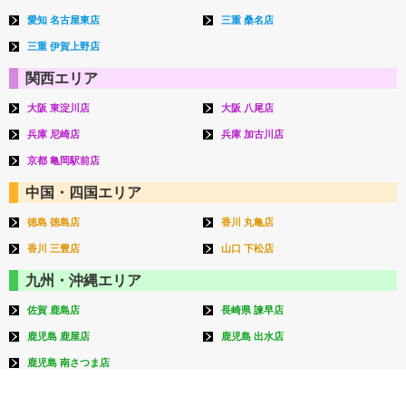
愛知 名古屋東店
三重 桑名店
三重 伊賀上野店
関西エリア
大阪 東淀川店
大阪 八尾店
兵庫 尼崎店
兵庫 加古川店
京都 亀岡駅前店
中国・四国エリア
徳島 徳島店
香川 丸亀店
香川 三豊店
山口 下松店
九州・沖縄エリア
佐賀 鹿島店
長崎県 諫早店
鹿児島 鹿屋店
鹿児島 出水店
鹿児島 南さつま店