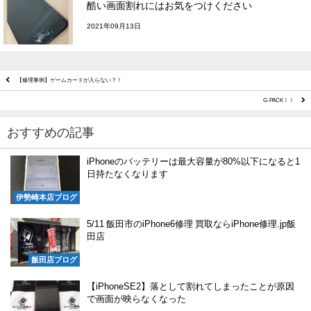
酷い画面割れにはお気をつけください
2021年09月13日
【修理事例】ゲームカードが入らない？！
G-PACK！！
おすすめの記事
iPhoneのバッテリーは最大容量が80%以下になると1
日持たなくなります
伊勢崎本店ブログ
5/11 飯田市のiPhone6修理 買取ならiPhone修理.jp飯
田店
飯田店ブログ
【iPhoneSE2】落として割れてしまったことが原因
で画面が映らなくなった