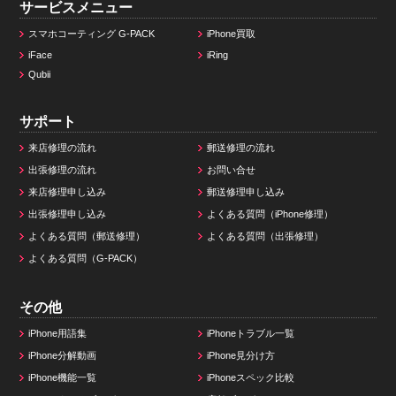
サービスメニュー
スマホコーティング G-PACK
iPhone買取
iFace
iRing
Qubii
サポート
来店修理の流れ
郵送修理の流れ
出張修理の流れ
お問い合せ
来店修理申し込み
郵送修理申し込み
出張修理申し込み
よくある質問（iPhone修理）
よくある質問（郵送修理）
よくある質問（出張修理）
よくある質問（G-PACK）
その他
iPhone用語集
iPhoneトラブル一覧
iPhone分解動画
iPhone見分け方
iPhone機能一覧
iPhoneスペック比較