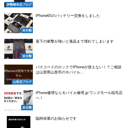
伊勢崎本店ブログ
iPhone6Sのバッテリー交換をしました
未分類
落下の衝撃が強いと液晶まで壊れてしまいます
未分類
パスコードのロックでiPhoneが使えない！？ご相談
は山形県山形市のモバイル…
山形店ブログ
iPhone修理ならモバイル修理.jp ワンズモール稲毛店
へ！
未分類
臨時休業のお知らせです