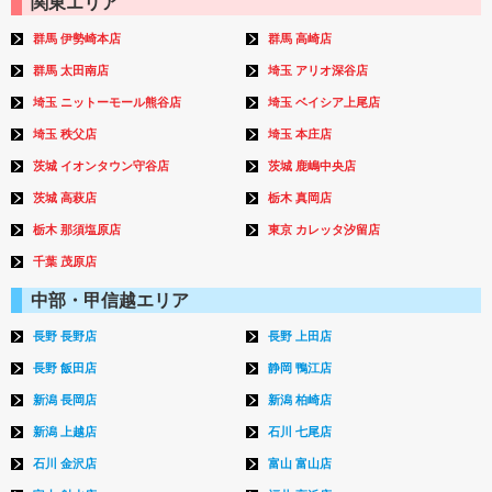
関東エリア
群馬 伊勢崎本店
群馬 高崎店
群馬 太田南店
埼玉 アリオ深谷店
埼玉 ニットーモール熊谷店
埼玉 ベイシア上尾店
埼玉 秩父店
埼玉 本庄店
茨城 イオンタウン守谷店
茨城 鹿嶋中央店
茨城 高萩店
栃木 真岡店
栃木 那須塩原店
東京 カレッタ汐留店
千葉 茂原店
中部・甲信越エリア
長野 長野店
長野 上田店
長野 飯田店
静岡 鴨江店
新潟 長岡店
新潟 柏崎店
新潟 上越店
石川 七尾店
石川 金沢店
富山 富山店