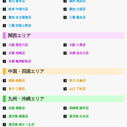
富山 射水店
福井 高浜店
岐阜 中津川店
愛知 大府店
愛知 名古屋東店
三重 桑名店
三重 伊賀上野店
関西エリア
大阪 東淀川店
大阪 八尾店
兵庫 尼崎店
兵庫 加古川店
京都 亀岡駅前店
中国・四国エリア
徳島 徳島店
香川 丸亀店
香川 三豊店
山口 下松店
九州・沖縄エリア
佐賀 鹿島店
長崎県 諫早店
鹿児島 鹿屋店
鹿児島 出水店
鹿児島 南さつま店