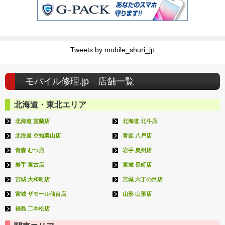
Tweets by mobile_shuri_jp
モバイル修理.jp 店舗一覧
北海道・東北エリア
北海道 室蘭店
北海道 北斗店
北海道 空知栗山店
青森 八戸店
青森 むつ店
岩手 奥州店
岩手 宮古店
宮城 長町店
宮城 大和町店
宮城 六丁の目店
宮城 ザモール仙台店
山形 山形店
福島 二本松店