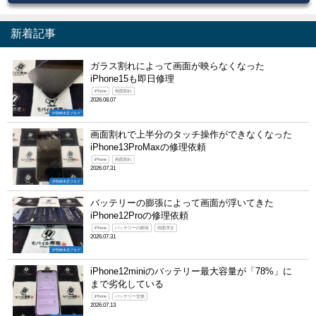
新着記事
ガラス割れによって画面が映らなくなった
iPhone15も即日修理
iPhone
画面割れ
2026.08.07
伊勢崎本店ブログ
画面割れで上半分のタッチ操作ができなくなった
iPhone13ProMaxの修理依頼
iPhone
画面割れ
2026.07.31
伊勢崎本店ブログ
バッテリーの膨張によって画面が浮いてきた
iPhone12Proの修理依頼
iPhone
バッテリーの膨張
画面浮き
2026.07.31
伊勢崎本店ブログ
iPhone12miniのバッテリー最大容量が「78%」に
まで劣化している
iPhone
バッテリー交換
2026.07.13