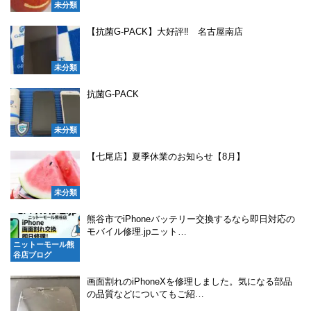
未分類
【抗菌G-PACK】大好評‼ 名古屋南店
未分類
抗菌G-PACK
未分類
【七尾店】夏季休業のお知らせ【8月】
未分類
熊谷市でiPhoneバッテリー交換するなら即日対応の
モバイル修理.jpニット…
ニットーモール熊
谷店ブログ
画面割れのiPhoneXを修理しました。気になる部品
の品質などについてもご紹…