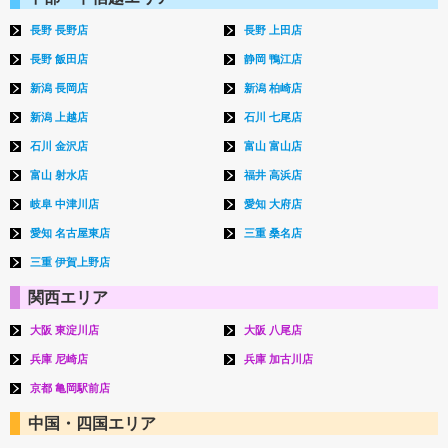
長野 長野店
長野 上田店
長野 飯田店
静岡 鴨江店
新潟 長岡店
新潟 柏崎店
新潟 上越店
石川 七尾店
石川 金沢店
富山 富山店
富山 射水店
福井 高浜店
岐阜 中津川店
愛知 大府店
愛知 名古屋東店
三重 桑名店
三重 伊賀上野店
関西エリア
大阪 東淀川店
大阪 八尾店
兵庫 尼崎店
兵庫 加古川店
京都 亀岡駅前店
中国・四国エリア