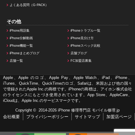
よくある質問（G-PACK）
その他
iPhone用語集
iPhoneトラブル一覧
iPhone分解動画
iPhone見分け方
iPhone機能一覧
iPhoneスペック比較
iPhoneまとめブログ
店舗ブログ
店舗一覧
FC加盟店募集
Apple、Apple のロゴ、Apple Pay、Apple Watch、iPad、iPhone、
iTunes、QuickTime、QuickTimeのロゴ、Safariは、米国および他の国々
で登録されたApple Inc.の商標です。iPhoneの商標は、アイホン株式会社
のライセンスにもとづき使用されています。App Store、AppleCare、
iCloudは、Apple Inc.のサービスマークです。
Copyright © 2014-2026
iPhone 修理専門店 モバイル修理.jp
会社概要
プライバシーポリシー
サイトマップ
加盟店ページ