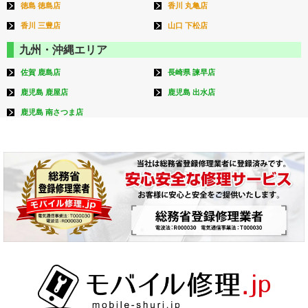
徳島 徳島店
香川 丸亀店
香川 三豊店
山口 下松店
九州・沖縄エリア
佐賀 鹿島店
長崎県 諫早店
鹿児島 鹿屋店
鹿児島 出水店
鹿児島 南さつま店