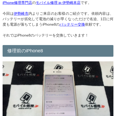
iPhone修理専門店
の
モバイル修理.jp 伊勢崎本店
です。
今回は
伊勢崎市
内よりご来店のお客様のご紹介です。依頼内容は、
バッテリーが劣化して電池の減りが早くなっただけで名迫、1日に何
度も電源が落ちてしまうiPhone8の
バッテリー交換
依頼です。
それではiPhone8のバッテリーを交換していきます！
修理前のiPhone8