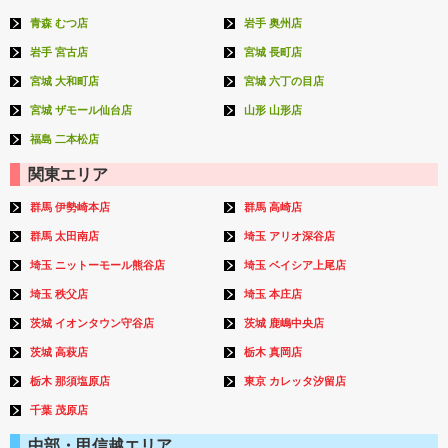
青森 むつ店
岩手 奥州店
岩手 宮古店
宮城 長町店
宮城 大和町店
宮城 六丁の目店
宮城 ザモール仙台店
山形 山形店
福島 二本松店
関東エリア
群馬 伊勢崎本店
群馬 高崎店
群馬 太田南店
埼玉 アリオ深谷店
埼玉 ニットーモール熊谷店
埼玉 ベイシア上尾店
埼玉 秩父店
埼玉 本庄店
茨城 イオンタウン守谷店
茨城 鹿嶋中央店
茨城 高萩店
栃木 真岡店
栃木 那須塩原店
東京 カレッタ汐留店
千葉 茂原店
中部・甲信越エリア