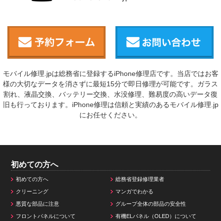
モバイル修理.jpは総務省に登録するiPhone修理店です。当店ではお客
様の大切なデータを消さずに最短15分で即日修理が可能です。ガラス
割れ、液晶交換、バッテリー交換、水没修理、難易度の高いデータ復
旧も行っております。iPhone修理は信頼と実績のあるモバイル修理.jp
にお任せください。
初めての方へ
初めての方へ
総務省登録修理業者
クリーニング
マンガでわかる
悪質な部品に注意
グループ全体の部品の安全性
フロントパネルについて
有機ELパネル（OLED）について