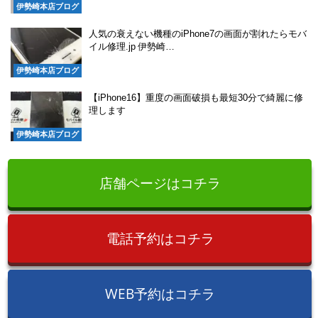
伊勢崎本店ブログ
人気の衰えない機種のiPhone7の画面が割れたらモバ
イル修理.jp 伊勢崎…
伊勢崎本店ブログ
【iPhone16】重度の画面破損も最短30分で綺麗に修
理します
伊勢崎本店ブログ
店舗ページはコチラ
電話予約はコチラ
WEB予約はコチラ