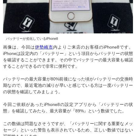
バッテリーが劣化しているiPhone8
画像は、今回は
伊勢崎市
内よりご来店のお客様のiPhone8です。
iPhoneは設定内の「バッテリー」という項目からバッテリーの状態
を確認することができます。その中でバッテリーの最大容量も確認
することができるので非常に便利です。
バッテリーの最大容量が80%前後になった頃がバッテリーの交換時
期なので、最近電池の減りが早いと感じている方は一度バッテリー
の状態を確認してみましょう。
今回ご依頼があったiPhone8の設定アプリから「バッテリーの状
態」を確認してみたら、最大容量が『89%』という数値でした。
この数値は問題なさそうですが、「バッテリーに関する重要なメッ
セージ」といった警告も表示されているため、正しい数値ではない