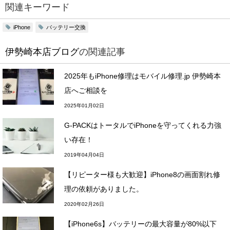
関連キーワード
バッテリー交換
iPhone
伊勢崎本店ブログ
の関連記事
2025年もiPhone修理はモバイル修理.jp 伊勢崎本
店へご相談を
2025年01月02日
G-PACKはトータルでiPhoneを守ってくれる力強
い存在！
2019年04月04日
【リピーター様も大歓迎】iPhone8の画面割れ修
理の依頼がありました。
2020年02月26日
【iPhone6s】バッテリーの最大容量が80%以下