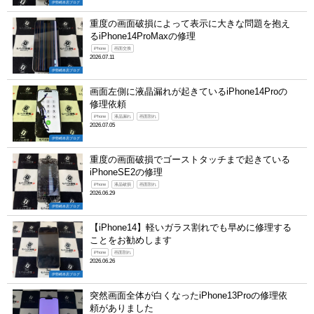
伊勢崎本店ブログ
重度の画面破損によって表示に大きな問題を抱え
るiPhone14ProMaxの修理
iPhone
画面交換
2026.07.11
伊勢崎本店ブログ
画面左側に液晶漏れが起きているiPhone14Proの
修理依頼
iPhone
液晶漏れ
画面割れ
2026.07.05
伊勢崎本店ブログ
重度の画面破損でゴーストタッチまで起きている
iPhoneSE2の修理
iPhone
液晶破損
画面割れ
2026.06.29
伊勢崎本店ブログ
【iPhone14】軽いガラス割れでも早めに修理する
ことをお勧めします
iPhone
画面割れ
2026.06.26
伊勢崎本店ブログ
突然画面全体が白くなったiPhone13Proの修理依
頼がありました