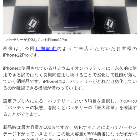
バッテリーが劣化しているiPhone12Pro
画像は、今回
伊勢崎市
内よりご来店いただいたお客様の
iPhone12Proです。
iPhoneに使用されているリチウムイオンバッテリーは、永久的に使
用できる訳ではなく長期間使用し続けることで劣化して性能が落ち
ていく消耗品です。iPhoneには、バッテリーがどれだけ劣化してい
るのか確認できる機能が備わっています。
設定アプリ内にある「バッテリー」という項目を選択し、その中の
「バッテリーの状態」を開くとバッテリーの『最大容量』を確認す
ることができます。
新品時は最大容量が100％ですが、劣化することによってパーセン
テージ下がっていきます。この最大容量が80%前後になった頃がバ