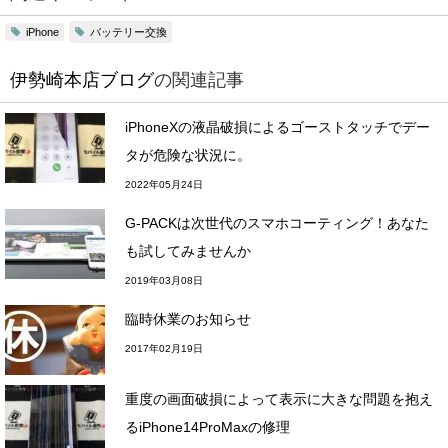
バッテリー交換
iPhone
伊勢崎本店ブログ
の関連記事
iPhoneXの液晶破損によるゴーストタッチでデー
タが危険な状況に。
2022年05月24日
G-PACKは次世代のスマホコーティング！あなた
も試してみませんか
2019年03月08日
臨時休業のお知らせ
2017年02月19日
重度の画面破損によって表示に大きな問題を抱え
るiPhone14ProMaxの修理