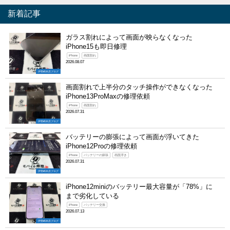
新着記事
ガラス割れによって画面が映らなくなった
iPhone15も即日修理
iPhone
画面割れ
2026.08.07
伊勢崎本店ブログ
画面割れで上半分のタッチ操作ができなくなった
iPhone13ProMaxの修理依頼
iPhone
画面割れ
2026.07.31
伊勢崎本店ブログ
バッテリーの膨張によって画面が浮いてきた
iPhone12Proの修理依頼
iPhone
バッテリーの膨張
画面浮き
2026.07.31
伊勢崎本店ブログ
iPhone12miniのバッテリー最大容量が「78%」に
まで劣化している
iPhone
バッテリー交換
2026.07.13
伊勢崎本店ブログ