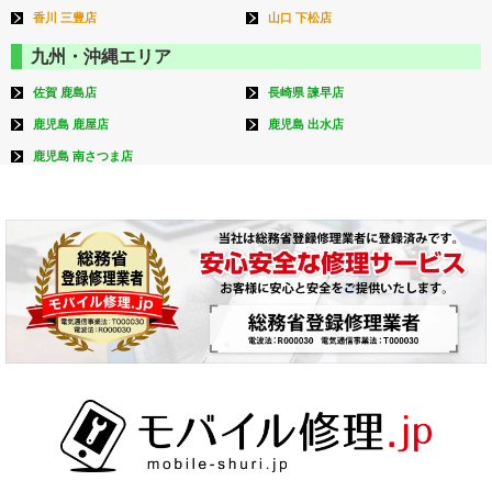
香川 三豊店
山口 下松店
九州・沖縄エリア
佐賀 鹿島店
長崎県 諫早店
鹿児島 鹿屋店
鹿児島 出水店
鹿児島 南さつま店