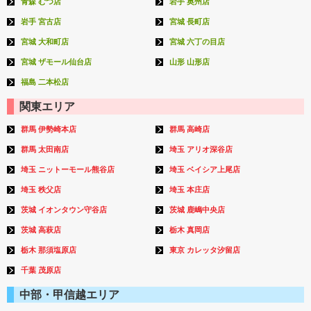
青森 むつ店
岩手 奥州店
岩手 宮古店
宮城 長町店
宮城 大和町店
宮城 六丁の目店
宮城 ザモール仙台店
山形 山形店
福島 二本松店
関東エリア
群馬 伊勢崎本店
群馬 高崎店
群馬 太田南店
埼玉 アリオ深谷店
埼玉 ニットーモール熊谷店
埼玉 ベイシア上尾店
埼玉 秩父店
埼玉 本庄店
茨城 イオンタウン守谷店
茨城 鹿嶋中央店
茨城 高萩店
栃木 真岡店
栃木 那須塩原店
東京 カレッタ汐留店
千葉 茂原店
中部・甲信越エリア