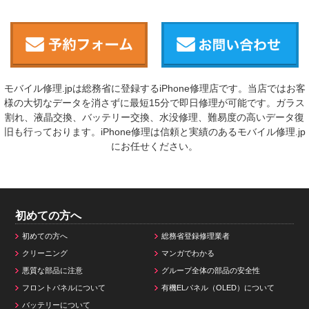
モバイル修理.jpは総務省に登録するiPhone修理店です。当店ではお客
様の大切なデータを消さずに最短15分で即日修理が可能です。ガラス
割れ、液晶交換、バッテリー交換、水没修理、難易度の高いデータ復
旧も行っております。iPhone修理は信頼と実績のあるモバイル修理.jp
にお任せください。
初めての方へ
初めての方へ
総務省登録修理業者
クリーニング
マンガでわかる
悪質な部品に注意
グループ全体の部品の安全性
フロントパネルについて
有機ELパネル（OLED）について
バッテリーについて