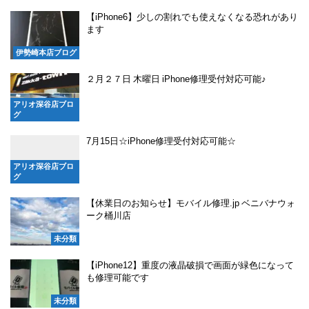
【iPhone6】少しの割れでも使えなくなる恐れがあり
ます
伊勢崎本店ブログ
２月２７日 木曜日 iPhone修理受付対応可能♪
アリオ深谷店ブロ
グ
7月15日☆iPhone修理受付対応可能☆
アリオ深谷店ブロ
グ
【休業日のお知らせ】モバイル修理.jp ベニバナウォ
ーク桶川店
未分類
【iPhone12】重度の液晶破損で画面が緑色になって
も修理可能です
未分類