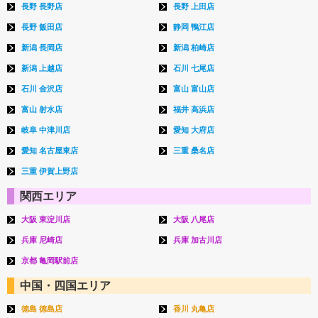
長野 長野店
長野 上田店
長野 飯田店
静岡 鴨江店
新潟 長岡店
新潟 柏崎店
新潟 上越店
石川 七尾店
石川 金沢店
富山 富山店
富山 射水店
福井 高浜店
岐阜 中津川店
愛知 大府店
愛知 名古屋東店
三重 桑名店
三重 伊賀上野店
関西エリア
大阪 東淀川店
大阪 八尾店
兵庫 尼崎店
兵庫 加古川店
京都 亀岡駅前店
中国・四国エリア
徳島 徳島店
香川 丸亀店