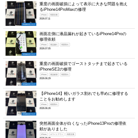
重度の画面破損によって表示に大きな問題を抱え
るiPhone14ProMaxの修理
iPhone
画面交換
2026.07.11
伊勢崎本店ブログ
画面左側に液晶漏れが起きているiPhone14Proの
修理依頼
iPhone
液晶漏れ
画面割れ
2026.07.05
伊勢崎本店ブログ
重度の画面破損でゴーストタッチまで起きている
iPhoneSE2の修理
iPhone
液晶破損
画面割れ
2026.06.29
伊勢崎本店ブログ
【iPhone14】軽いガラス割れでも早めに修理する
ことをお勧めします
iPhone
画面割れ
2026.06.26
伊勢崎本店ブログ
突然画面全体が白くなったiPhone13Proの修理依
頼がありました
iPhone
ホワイトアウト
画面交換