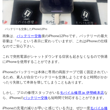
バッテリーを交換したiPhone12Pro
画像は、
バッテリー交換
後のiPhone12Proです。バッテリーの最大
容量は『ー』という表示に変わっていますが、これはiPhoneの仕様
なのでご安心下さい。
これで突然電源がシャットダウンする症状も起きなくなるので快適
にiPhoneを使用することができます。
iPhoneのバッテリーは本体に専用の両面テープで固く固定されてい
るため、素人が自分でバッテリーを交換しようとすると時間がかか
ったり失敗して本体を壊してしまうこともあります。
しかし、プロの修理スタッフがいる
モバイル修理.jp 伊勢崎本店
な
ら、iPhoneの
バッテリー交換
も短時間で対応することができます。
iPhoneの充電の減りが早いと感じている方は、ぜひ一度
モバイル修