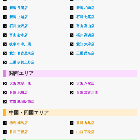
新潟 長岡店
新潟 柏崎店
新潟 上越店
石川 七尾店
石川 金沢店
富山 富山店
富山 射水店
福井 高浜店
岐阜 中津川店
愛知 大府店
愛知 名古屋東店
三重 桑名店
三重 伊賀上野店
関西エリア
大阪 東淀川店
大阪 八尾店
兵庫 尼崎店
兵庫 加古川店
京都 亀岡駅前店
中国・四国エリア
徳島 徳島店
香川 丸亀店
香川 三豊店
山口 下松店