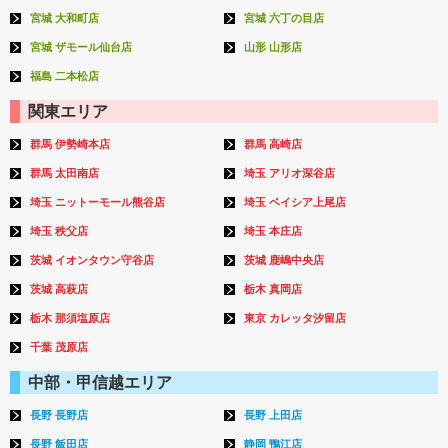
宮城 大和町店
宮城 六丁の目店
宮城 ザモール仙台店
山形 山形店
福島 二本松店
関東エリア
群馬 伊勢崎本店
群馬 高崎店
群馬 太田南店
埼玉 アリオ深谷店
埼玉 ニットーモール熊谷店
埼玉 ベイシア上尾店
埼玉 秩父店
埼玉 本庄店
茨城 イオンタウン守谷店
茨城 鹿嶋中央店
茨城 高萩店
栃木 真岡店
栃木 那須塩原店
東京 カレッタ汐留店
千葉 茂原店
中部・甲信越エリア
長野 長野店
長野 上田店
長野 飯田店
静岡 鴨江店