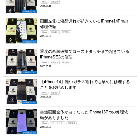
iPhone
画面交換
2026.07.11
伊勢崎本店ブログ
画面左側に液晶漏れが起きているiPhone14Proの
修理依頼
iPhone
液晶漏れ
画面割れ
2026.07.05
伊勢崎本店ブログ
重度の画面破損でゴーストタッチまで起きている
iPhoneSE2の修理
iPhone
液晶破損
画面割れ
2026.06.29
伊勢崎本店ブログ
【iPhone14】軽いガラス割れでも早めに修理する
ことをお勧めします
iPhone
画面割れ
2026.06.26
伊勢崎本店ブログ
突然画面全体が白くなったiPhone13Proの修理依
頼がありました
iPhone
ホワイトアウト
画面交換
2026.06.20
伊勢崎本店ブログ