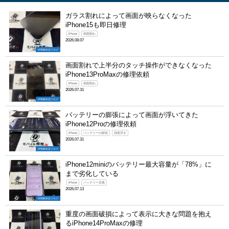
ガラス割れによって画面が映らなくなった
iPhone15も即日修理
iPhone
画面割れ
2026.08.07
伊勢崎本店ブログ
画面割れで上半分のタッチ操作ができなくなった
iPhone13ProMaxの修理依頼
iPhone
画面割れ
2026.07.31
伊勢崎本店ブログ
バッテリーの膨張によって画面が浮いてきた
iPhone12Proの修理依頼
iPhone
バッテリーの膨張
画面浮き
2026.07.31
伊勢崎本店ブログ
iPhone12miniのバッテリー最大容量が「78%」に
まで劣化している
iPhone
バッテリー交換
2026.07.13
伊勢崎本店ブログ
重度の画面破損によって表示に大きな問題を抱え
るiPhone14ProMaxの修理