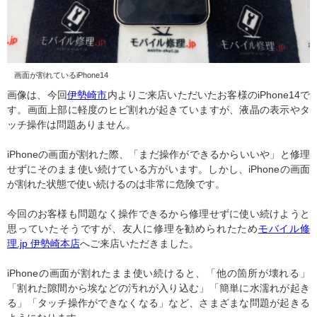
画面が割れているiPhone14
画像は、今回
伊勢崎市
内よりご来店いただいたお客様のiPhone14で
す。画面上部に軽度のヒビ割れが起きていますが、液晶の表示やタ
ッチ操作は問題ありません。
iPhoneの画面が割れた際、「まだ操作ができるからいいや」と修理
せずにそのまま使い続けている方がいます。しかし、iPhoneの画面
が割れた状態で使い続けるのは非常に危険です。
今回のお客様も問題なく操作できるから修理せずに使い続けようと
思っていたそうですが、友人に修理を勧められたため
モバイル修
理.jp 伊勢崎本店
へご来店いただきました。
iPhoneの画面が割れたまま使い続けると、「他の箇所が壊れる」
「割れた隙間から埃などの汚れが入り込む」「簡単に水濡れが起き
る」「タッチ操作ができなくなる」など、さまざまな問題が起きる