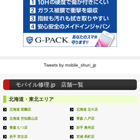
Tweets by mobile_shuri_jp
モバイル修理.jp 店舗一覧
北海道・東北エリア
北海道 室蘭店
北海道 北斗店
北海道 空知栗山店
青森 八戸店
青森 むつ店
岩手 奥州店
岩手 宮古店
宮城 長町店