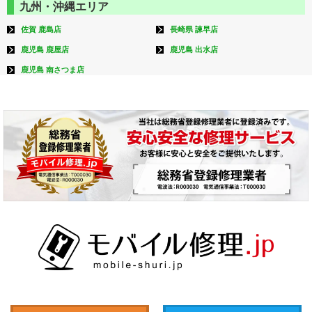
九州・沖縄エリア
佐賀 鹿島店
長崎県 諫早店
鹿児島 鹿屋店
鹿児島 出水店
鹿児島 南さつま店