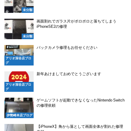
未分類
画面割れでガラス片がポロポロと落ちてしまう
iPhoneSE2の修理
未分類
バックカメラ修理もお任せください
アリオ深谷店ブロ
グ
新年あけましておめでとうございます
アリオ深谷店ブロ
グ
ゲームソフトが起動できなくなったNintendo Switch
の修理依頼
伊勢崎本店ブログ
【iPhoneX】角から落として画面全体が割れた修理