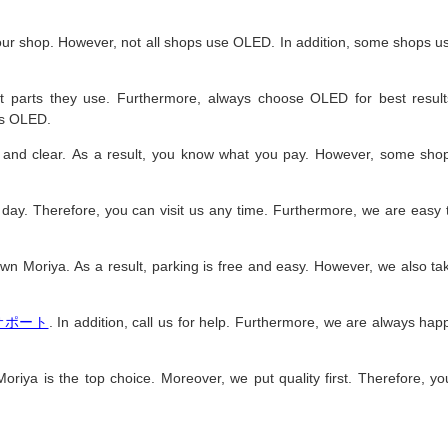
 our shop. However, not all shops use OLED. In addition, some shops u
t parts they use. Furthermore, always choose OLED for best result
es OLED.
air and clear. As a result, you know what you pay. However, some sho
 day. Therefore, you can visit us any time. Furthermore, we are easy 
wn Moriya. As a result, parking is free and easy. However, we also ta
式サポート
. In addition, call us for help. Furthermore, we are always hap
oriya is the top choice. Moreover, we put quality first. Therefore, yo