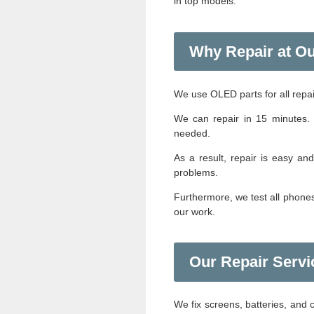
in top models.
Why Repair at O
We use OLED parts for all repair
We can repair in 15 minutes. 
needed.
As a result, repair is easy an
problems.
Furthermore, we test all phones
our work.
Our Repair Servi
We fix screens, batteries, and