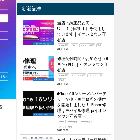
新着記事
当店は純正品と同じ
OLED（有機EL）を使用し
ています｜イオンタウン守
谷店
イオンタウン守谷店ブログ
iPhone修理
OLED
アイフォン修理
守谷
2026.06.26
修理受付時間のお知らせ（6
月〜7月）｜イオンタウン守
谷店
iPhone修理
アイフォン修理
バッテリー交換
イオンタウン守谷店ブログ
守谷市
2026.06.26
iPhone16シリーズのバッテ
リー交換・画面修理の受付
を開始しました！iPhone修
を
理はモバイル修理.jpイオン
イオンタウン守谷店ブログ
タウン守谷店へ
iPhone
iPhone修理
iPhone修理.jp
。
アイフォン修理
2026.06.26
本日よりバッテリー交換価