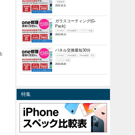
画面修理
2023.10.11
イオンタウン守谷店ブログ
ガラスコーティング(G-
Pack)
G-PACK
iPhone修理
バッテリー交換
2023.09.13
イオンタウン守谷店ブログ
パネル交換最短30分
を
G-PACK
iPhone修理
iPhone修理 守谷
バッテリー交換
2023.08.06
イオンタウン守谷店ブログ
特集