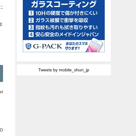
に
ま
Tweets by mobile_shuri_jp
el
ED