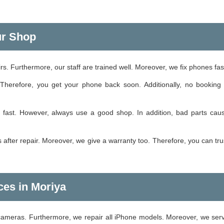
ur Shop
s. Furthermore, our staff are trained well. Moreover, we fix phones fas
Therefore, you get your phone back soon. Additionally, no booking 
d fast. However, always use a good shop. In addition, bad parts cau
 after repair. Moreover, we give a warranty too. Therefore, you can tru
ces in Moriya
 cameras. Furthermore, we repair all iPhone models. Moreover, we ser