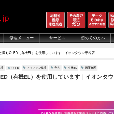
修理メニュー
サービス
初めての方へ
iPhone 画面割れ修理
iPhone 液晶修理
iPhoneバッテリー交換
iPhone 水没修理
iPhone ホームボタン修理
iPhone カメラ修理
iPhone スピーカー修理
iPhone 自己修理失敗
iPhone 水没・データ復旧
iPad修理メニュー
iPod修理メニュー
スマホコーティング G-PACK
iPhone買取
iFace
iRing
Qubii
出張修理（iWorker）
代行修理サービス（同業者様）
当店の特徴
総務省登録修理業者
マンガでわかるモバイル修
クリーニング
グループ全体の部品の安
悪質な部品に注意
フロントパネルについて
有機ELパネル（OLED
バッテリーについて
と同じOLED（有機EL）を使用しています｜イオンタウン守谷店
修理
アイフォン修理
守谷
有機EL
画面修理
OLED
LED（有機EL）を使用しています｜イオンタ