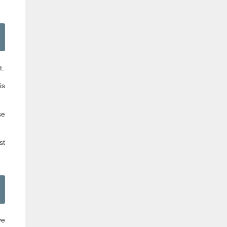
t.
is
se
st
ve