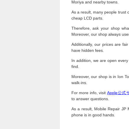
Moriya and nearby towns.
As a result, many people trust
cheap LCD parts.
Therefore, ask your shop wha
Moreover, our shop always us
Additionally, our prices are f
have hidden fees.
In addition, we are open every
find.
Moreover, our shop is in Ion To
walk-ins.
For more info, visit
Apple公
to answer questions.
As a result, Mobile Repair JP M
phone is in good hands.