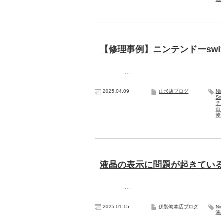
【修理事例】ニンテンドーswi
…
2025.04.09
山形店ブログ
N
S
山
修
液晶の表示に問題が起きているNi
…
2025.01.15
伊勢崎本店ブログ
N
液