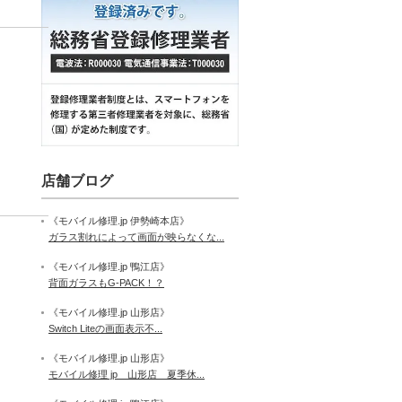
店舗ブログ
《モバイル修理.jp 伊勢崎本店》
ガラス割れによって画面が映らなくな...
《モバイル修理.jp 鴨江店》
背面ガラスもG-PACK！？
《モバイル修理.jp 山形店》
Switch Liteの画面表示不...
《モバイル修理.jp 山形店》
モバイル修理 jp 山形店 夏季休...