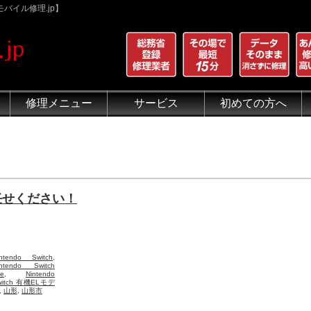
バイル修理.jp】
修理メニュー
サービス
初めての方へ
iPhone 画面割れ修理
iPhone 液晶修理
iPhoneバッテリー交換
iPhone 水没修理
iPhone ホームボタン修理
iPhone カメラ修理
iPhone スピーカー修理
iPhone 自己修理失敗
iPhone 水没・データ復旧
iPad修理メニュー
iPod修理メニュー
スマホコーティング G-PACK
iPhone買取
iFace
iRing
Qubii
出張修理（iWorker）
代行修理サービス（同業者様）
当店の特徴
総務省登録修理業者
マンガでわかるモバイル修
クリーニング
グループ全体の部品の安
悪質な部品に注意
フロントパネルについて
有機ELパネル（OLED
バッテリーについて
もお任せください！
intendo Switch
,
intendo Switch
te
,
Nintendo
witch 有機ELモデ
,
山形
,
山形市