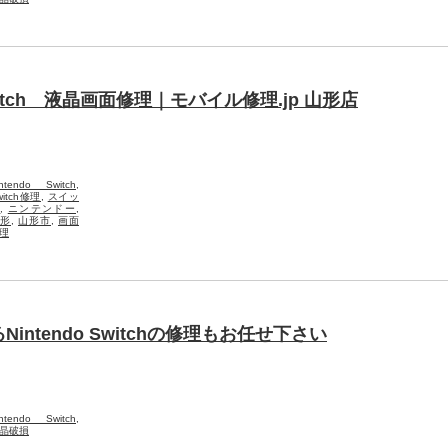
tch 液晶画面修理｜モバイル修理.jp 山形店
intendo Switch
,
witch修理
,
スイッ
チ
,
ニンテンドー
,
形
,
山形市
,
画面
理
ntendo Switchの修理もお任せ下さい
intendo Switch
,
晶破損