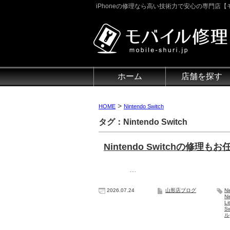
iPhoneの修理なら高い技術力で安心の専門店【モ
ホーム
店舗を探す
>
HOME
Nintendo Switch
タグ：Nintendo Switch
Nintendo Switchの修理
…
2026.07.24
山形店ブログ
N
N
Li
S
ル