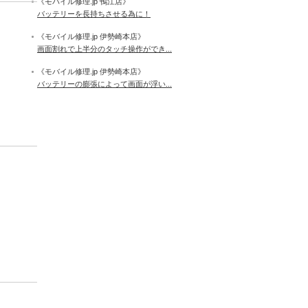
《モバイル修理.jp 鴨江店》
バッテリーを長持ちさせる為に！
《モバイル修理.jp 伊勢崎本店》
画面割れで上半分のタッチ操作ができ...
《モバイル修理.jp 伊勢崎本店》
バッテリーの膨張によって画面が浮い...