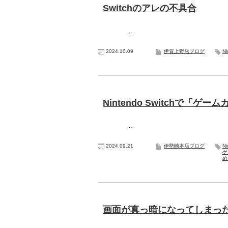
Switchのアレの不具合
…
2024.10.09
伊賀上野店ブログ
Ni
Nintendo Switchで
…
2024.09.21
伊勢崎本店ブログ
N
ゲ
め
画面が真っ暗になってしまったNin