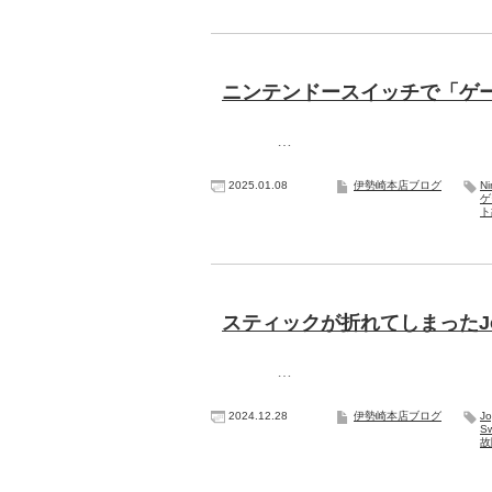
ニンテンドースイッチで「ゲ
…
2025.01.08
伊勢崎本店ブログ
N
ゲ
ト
スティックが折れてしまったJoy
…
2024.12.28
伊勢崎本店ブログ
Jo
Sw
故