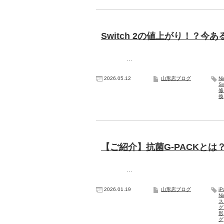
Switch 2の値上がり！？
…
2026.05.12
山形店ブログ
N
Sw
修
換
【ご紹介】抗菌G-PACKと
…
2026.01.19
山形店ブログ
iP
N
グ
形
グ