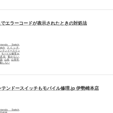
】起動不良でエラーコードが表示されたときの対処法
intendo Switch
,
itch
,
スイッチ
,
ンテンドースイッ
,
モバイル修理.jp
,
不具合
,
動かない
,
題
,
山形
,
山形市
,
動しない
テンドースイッチもモバイル修理.jp 伊勢崎本店
intendo Switch
,
晶破損