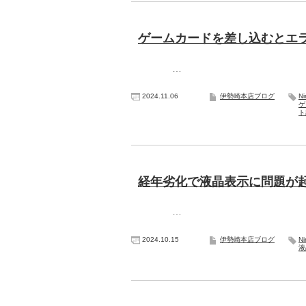
ゲームカードを差し込むとエラーが
…
2024.11.06
伊勢崎本店ブログ
N
ゲ
ト
経年劣化で液晶表示に問題が起きる
…
2024.10.15
伊勢崎本店ブログ
N
液