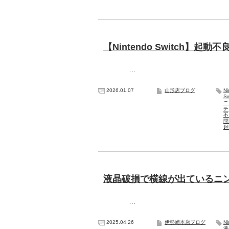
【Nintendo Switch
…
2026.01.07
山形店ブログ
N
Sw
ニ
チ
問
起
液晶破損で横線が出ているニン
…
2025.04.26
伊勢崎本店ブログ
N
液