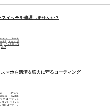
今あるスイッチを修理しませんか？
intendo Switch
,
itch2
,
スイッチ
理
,
バッテリー交
,
山形
は？スマホを清潔＆強力に守るコーティング
ad
,
iPhone
,
intendo Switch
,
スマホコーティン
,
タブレット
,
山
,
画面コーティン