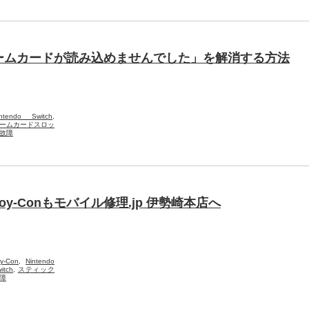
ームカードが読み込めませんでした」を解消する方法
intendo Switch
,
ームカードスロッ
故障
-Conもモバイル修理.jp 伊勢崎本店へ
y-Con
,
Nintendo
itch
,
スティック
障