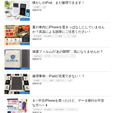
懐かしのiPod、まだ修理できます！
iPod修理
山形
2026.07.23
山形店ブログ
夏の車内にiPhoneを置きっぱなしにしていません
か？高温による故障にご注意ください！
iPhone修理
iPhone故障
スマホ修理
バッテリー交換
2026.07.22
山形店ブログ
保護フィルムの”あの隙間”、気になりませんか？
AppleWatch
G-PACK
ガラスコーティング
スマホ
2026.07.17
山形店ブログ
修理事例：iPadが充電できない！？
iPad修理
タブレット修理
充電できない
山形
2026.07.16
山形店ブログ
📱✨中古iPhoneを買ったけど、データ移行が不安
な方へ✨📱
iPhone中古
iPhone設定
LINE引き継ぎ
スマホサポート
2026.07.14