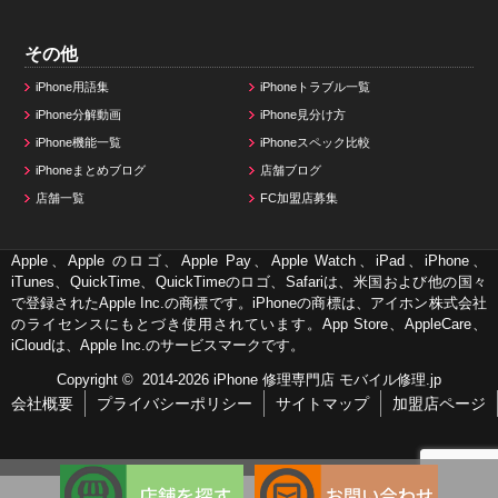
その他
iPhone用語集
iPhoneトラブル一覧
iPhone分解動画
iPhone見分け方
iPhone機能一覧
iPhoneスペック比較
iPhoneまとめブログ
店舗ブログ
店舗一覧
FC加盟店募集
Apple、Apple のロゴ、Apple Pay、Apple Watch、iPad、iPhone、
iTunes、QuickTime、QuickTimeのロゴ、Safariは、米国および他の国々
で登録されたApple Inc.の商標です。iPhoneの商標は、アイホン株式会社
のライセンスにもとづき使用されています。App Store、AppleCare、
iCloudは、Apple Inc.のサービスマークです。
Copyright © 2014-2026
iPhone 修理専門店 モバイル修理.jp
会社概要
プライバシーポリシー
サイトマップ
加盟店ページ