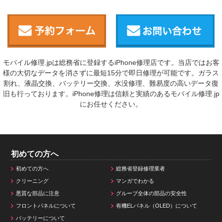
モバイル修理.jpは総務省に登録するiPhone修理店です。当店ではお客
様の大切なデータを消さずに最短15分で即日修理が可能です。ガラス
割れ、液晶交換、バッテリー交換、水没修理、難易度の高いデータ復
旧も行っております。iPhone修理は信頼と実績のあるモバイル修理.jp
にお任せください。
初めての方へ
初めての方へ
総務省登録修理業者
クリーニング
マンガでわかる
悪質な部品に注意
グループ全体の部品の安全性
フロントパネルについて
有機ELパネル（OLED）について
バッテリーについて