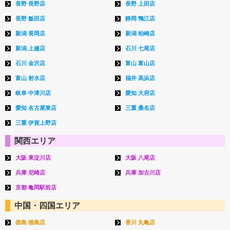
長野 長野店
長野 上田店
長野 飯田店
静岡 鴨江店
新潟 長岡店
新潟 柏崎店
新潟 上越店
石川 七尾店
石川 金沢店
富山 富山店
富山 射水店
福井 高浜店
岐阜 中津川店
愛知 大府店
愛知 名古屋東店
三重 桑名店
三重 伊賀上野店
関西エリア
大阪 東淀川店
大阪 八尾店
兵庫 尼崎店
兵庫 加古川店
京都 亀岡駅前店
中国・四国エリア
徳島 徳島店
香川 丸亀店