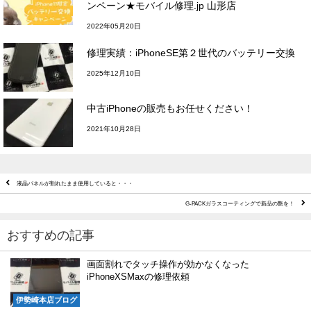
ンペーン★モバイル修理.jp 山形店
2022年05月20日
修理実績：iPhoneSE第２世代のバッテリー交換
2025年12月10日
中古iPhoneの販売もお任せください！
2021年10月28日
液晶パネルが割れたまま使用していると・・・
G-PACKガラスコーティングで新品の艶を！
おすすめの記事
画面割れでタッチ操作が効かなくなった
iPhoneXSMaxの修理依頼
伊勢崎本店ブログ