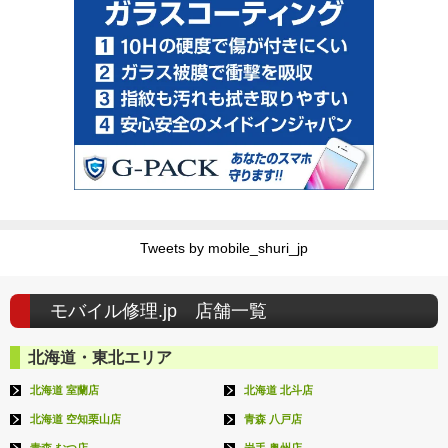
Tweets by mobile_shuri_jp
モバイル修理.jp 店舗一覧
北海道・東北エリア
北海道 室蘭店
北海道 北斗店
北海道 空知栗山店
青森 八戸店
青森 むつ店
岩手 奥州店