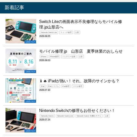
新着記事
Switch Liteの画面表示不良修理ならモバイル修
理.jp山形店へ
Nintendo Switch Lite
スイッチ修理
山形
2026.08.05
山形店ブログ
モバイル修理 jp 山形店 夏季休業のおしらせ
iPhone
iPhone修理
バッテリー交換
山形
2026.08.03
山形店ブログ
📱🔥 iPadが熱い！それ、故障のサインかも？
iPad
iPadトラブル
iPad修理
スマホ修理
2026.07.30
山形店ブログ
Nintendo Switchの修理もお任せください！
Nintendo Switch
Nintendo Switch Lite
Nintendo Switch 有機ELモデル
山形
2026.07.24
山形店ブログ