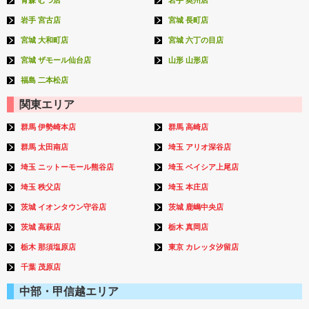
岩手 宮古店
宮城 長町店
宮城 大和町店
宮城 六丁の目店
宮城 ザモール仙台店
山形 山形店
福島 二本松店
関東エリア
群馬 伊勢崎本店
群馬 高崎店
群馬 太田南店
埼玉 アリオ深谷店
埼玉 ニットーモール熊谷店
埼玉 ベイシア上尾店
埼玉 秩父店
埼玉 本庄店
茨城 イオンタウン守谷店
茨城 鹿嶋中央店
茨城 高萩店
栃木 真岡店
栃木 那須塩原店
東京 カレッタ汐留店
千葉 茂原店
中部・甲信越エリア