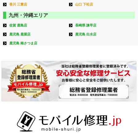
香川 三豊店
山口 下松店
九州・沖縄エリア
佐賀 鹿島店
長崎県 諫早店
鹿児島 鹿屋店
鹿児島 出水店
鹿児島 南さつま店