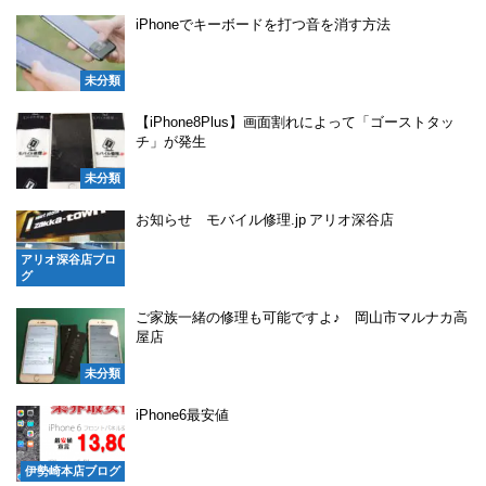
iPhoneでキーボードを打つ音を消す方法
未分類
【iPhone8Plus】画面割れによって「ゴーストタッ
チ」が発生
未分類
お知らせ モバイル修理.jp アリオ深谷店
アリオ深谷店ブロ
グ
ご家族一緒の修理も可能ですよ♪ 岡山市マルナカ高
屋店
未分類
iPhone6最安値
伊勢崎本店ブログ