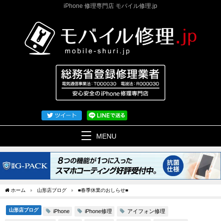
iPhone 修理専門店 モバイル修理.jp
MENU
ホーム
山形店ブログ
■春季休業のおしらせ■
山形店ブログ
iPhone修理
アイフォン修理
iPhone