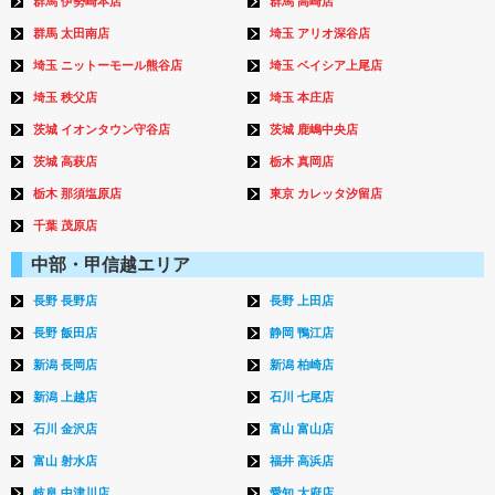
群馬 伊勢崎本店
群馬 高崎店
群馬 太田南店
埼玉 アリオ深谷店
埼玉 ニットーモール熊谷店
埼玉 ベイシア上尾店
埼玉 秩父店
埼玉 本庄店
茨城 イオンタウン守谷店
茨城 鹿嶋中央店
茨城 高萩店
栃木 真岡店
栃木 那須塩原店
東京 カレッタ汐留店
千葉 茂原店
中部・甲信越エリア
長野 長野店
長野 上田店
長野 飯田店
静岡 鴨江店
新潟 長岡店
新潟 柏崎店
新潟 上越店
石川 七尾店
石川 金沢店
富山 富山店
富山 射水店
福井 高浜店
岐阜 中津川店
愛知 大府店