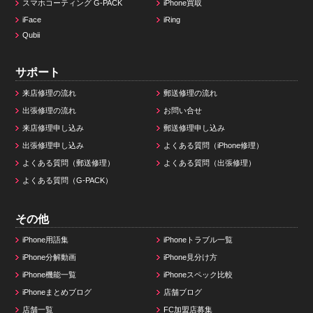
スマホコーティング G-PACK
iPhone買取
iFace
iRing
Qubii
サポート
来店修理の流れ
郵送修理の流れ
出張修理の流れ
お問い合せ
来店修理申し込み
郵送修理申し込み
出張修理申し込み
よくある質問（iPhone修理）
よくある質問（郵送修理）
よくある質問（出張修理）
よくある質問（G-PACK）
その他
iPhone用語集
iPhoneトラブル一覧
iPhone分解動画
iPhone見分け方
iPhone機能一覧
iPhoneスペック比較
iPhoneまとめブログ
店舗ブログ
店舗一覧
FC加盟店募集