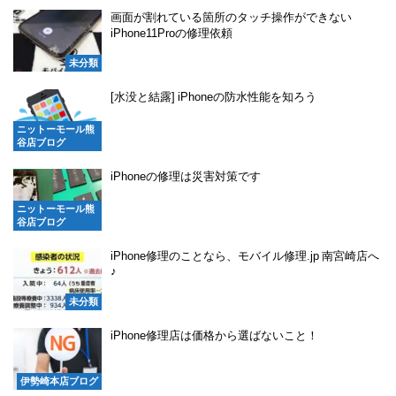
画面が割れている箇所のタッチ操作ができない
iPhone11Proの修理依頼
未分類
[水没と結露] iPhoneの防水性能を知ろう
ニットーモール熊
谷店ブログ
iPhoneの修理は災害対策です
ニットーモール熊
谷店ブログ
iPhone修理のことなら、モバイル修理.jp 南宮崎店へ
♪
未分類
iPhone修理店は価格から選ばないこと！
伊勢崎本店ブログ