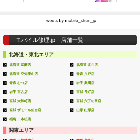
Tweets by mobile_shuri_jp
モバイル修理.jp 店舗一覧
北海道・東北エリア
北海道 室蘭店
北海道 北斗店
北海道 空知栗山店
青森 八戸店
青森 むつ店
岩手 奥州店
岩手 宮古店
宮城 長町店
宮城 大和町店
宮城 六丁の目店
宮城 ザモール仙台店
山形 山形店
福島 二本松店
関東エリア