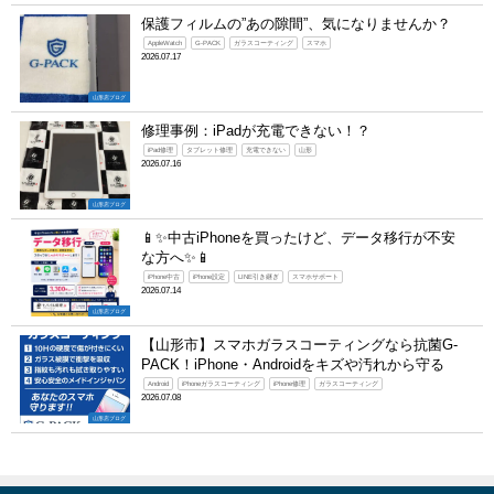
保護フィルムの”あの隙間”、気になりませんか？
AppleWatch
G-PACK
ガラスコーティング
スマホ
2026.07.17
山形店ブログ
修理事例：iPadが充電できない！？
iPad修理
タブレット修理
充電できない
山形
2026.07.16
山形店ブログ
📱✨中古iPhoneを買ったけど、データ移行が不安
な方へ✨📱
iPhone中古
iPhone設定
LINE引き継ぎ
スマホサポート
2026.07.14
山形店ブログ
【山形市】スマホガラスコーティングなら抗菌G-
PACK！iPhone・Androidをキズや汚れから守る
Android
iPhoneガラスコーティング
iPhone修理
ガラスコーティング
2026.07.08
山形店ブログ