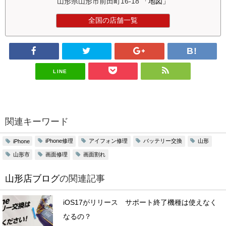
山形県山形市前田町16-18
「地図」
全国の店舗一覧
LINE
関連キーワード
iPhone修理
アイフォン修理
バッテリー交換
山形
iPhone
山形市
画面修理
画面割れ
山形店ブログ
の関連記事
iOS17がリリース サポート終了機種は使えなく
なるの？