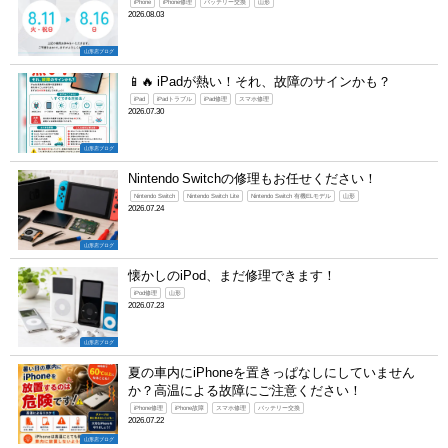
iPhone
iPhone修理
バッテリー交換
山形
2026.08.03
山形店ブログ
📱🔥 iPadが熱い！それ、故障のサインかも？
iPad
iPadトラブル
iPad修理
スマホ修理
2026.07.30
山形店ブログ
Nintendo Switchの修理もお任せください！
Nintendo Switch
Nintendo Switch Lite
Nintendo Switch 有機ELモデル
山形
2026.07.24
山形店ブログ
懐かしのiPod、まだ修理できます！
iPod修理
山形
2026.07.23
山形店ブログ
夏の車内にiPhoneを置きっぱなしにしていません
か？高温による故障にご注意ください！
iPhone修理
iPhone故障
スマホ修理
バッテリー交換
2026.07.22
山形店ブログ