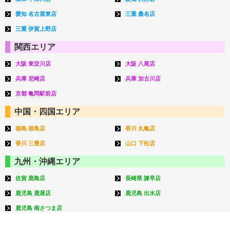
愛知 名古屋東店
三重 桑名店
三重 伊賀上野店
関西エリア
大阪 東淀川店
大阪 八尾店
兵庫 尼崎店
兵庫 加古川店
京都 亀岡駅前店
中国・四国エリア
徳島 徳島店
香川 丸亀店
香川 三豊店
山口 下松店
九州・沖縄エリア
佐賀 鹿島店
長崎県 諫早店
鹿児島 鹿屋店
鹿児島 出水店
鹿児島 南さつま店