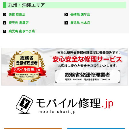
九州・沖縄エリア
佐賀 鹿島店
長崎県 諫早店
鹿児島 鹿屋店
鹿児島 出水店
鹿児島 南さつま店