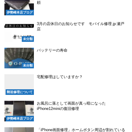
頼
伊勢崎本店ブログ
3月の店休日のお知らせです モバイル修理.jp 瀬戸
店
未分類
バッテリーの寿命
未分類
宅配修理はしていますか？
郵送修理について
お風呂に落として画面が真っ暗になった
iPhone12miniの復旧修理
伊勢崎本店ブログ
「iPhone画面修理」ホームボタン周辺が割れている