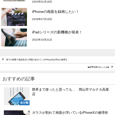
2022年01月18日
iPhoneの画面を録画したい！
2018年07月19日
iPadシリーズの新機種が発表！
2022年10月21日
落下の衝撃で液晶表示に問題が起きているiPhone13は早めの修理を
■春季休業のおしらせ■
おすすめの記事
限界まで使ったと思っても… 岡山市マルナカ高屋
店
未分類
ガラスが割れて画面が浮いているiPhoneXの修理依