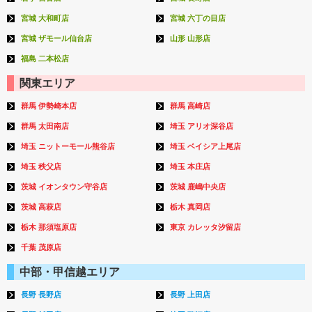
宮城 大和町店
宮城 六丁の目店
宮城 ザモール仙台店
山形 山形店
福島 二本松店
関東エリア
群馬 伊勢崎本店
群馬 高崎店
群馬 太田南店
埼玉 アリオ深谷店
埼玉 ニットーモール熊谷店
埼玉 ベイシア上尾店
埼玉 秩父店
埼玉 本庄店
茨城 イオンタウン守谷店
茨城 鹿嶋中央店
茨城 高萩店
栃木 真岡店
栃木 那須塩原店
東京 カレッタ汐留店
千葉 茂原店
中部・甲信越エリア
長野 長野店
長野 上田店