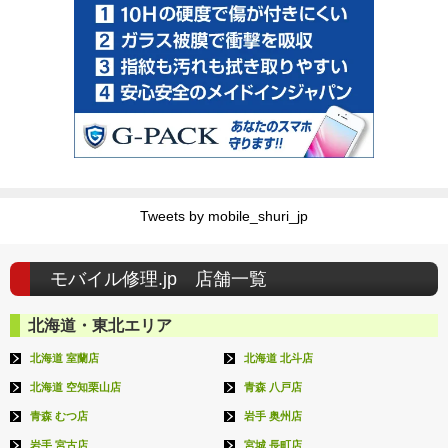
Tweets by mobile_shuri_jp
モバイル修理.jp 店舗一覧
北海道・東北エリア
北海道 室蘭店
北海道 北斗店
北海道 空知栗山店
青森 八戸店
青森 むつ店
岩手 奥州店
岩手 宮古店
宮城 長町店