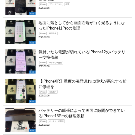
iPhone
ブラックアウト
水没
2025.03.16
未分類
地面に落としてから画面右端が白く光るようにな
ったiPhone11Proの修理
iPhone
画面交換
2025.03.13
未分類
気付いたら電源が切れているiPhone12のバッテリ
ー交換依頼
iPhone
バッテリー交換
2025.03.09
未分類
【iPhoneXR】重度の液晶漏れは症状が悪化する前
に修理を
iPhone
液晶漏れ
2025.03.06
未分類
バッテリーの膨張によって画面に隙間ができてい
るiPhone13Proの修理依頼
iPhone
バッテリーの膨張
2025.03.02
未分類