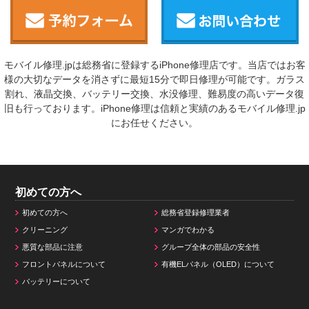
モバイル修理.jpは総務省に登録するiPhone修理店です。当店ではお客
様の大切なデータを消さずに最短15分で即日修理が可能です。ガラス
割れ、液晶交換、バッテリー交換、水没修理、難易度の高いデータ復
旧も行っております。iPhone修理は信頼と実績のあるモバイル修理.jp
にお任せください。
初めての方へ
初めての方へ
総務省登録修理業者
クリーニング
マンガでわかる
悪質な部品に注意
グループ全体の部品の安全性
フロントパネルについて
有機ELパネル（OLED）について
バッテリーについて