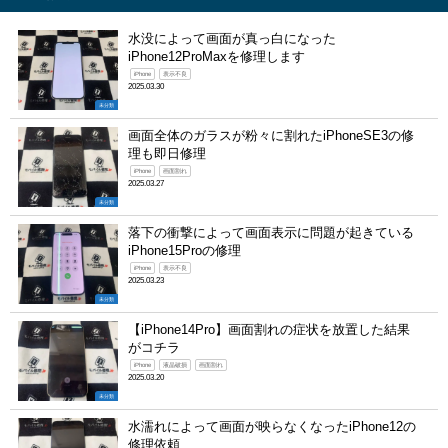
水没によって画面が真っ白になった
iPhone12ProMaxを修理します
iPhone
表示不良
2025.03.30
未分類
画面全体のガラスが粉々に割れたiPhoneSE3の修
理も即日修理
iPhone
画面割れ
2025.03.27
未分類
落下の衝撃によって画面表示に問題が起きている
iPhone15Proの修理
iPhone
表示不良
2025.03.23
未分類
【iPhone14Pro】画面割れの症状を放置した結果
がコチラ
iPhone
液晶破損
画面割れ
2025.03.20
未分類
水濡れによって画面が映らなくなったiPhone12の
修理依頼