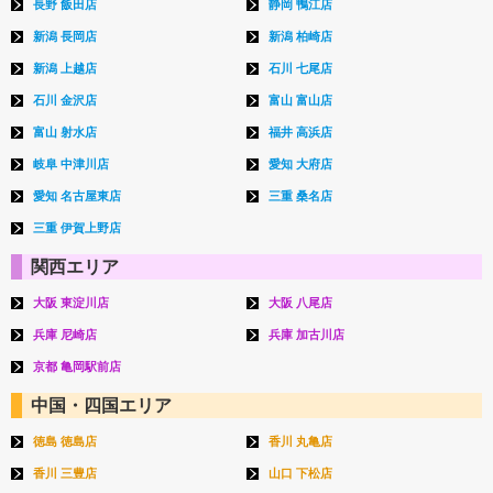
長野 飯田店
静岡 鴨江店
新潟 長岡店
新潟 柏崎店
新潟 上越店
石川 七尾店
石川 金沢店
富山 富山店
富山 射水店
福井 高浜店
岐阜 中津川店
愛知 大府店
愛知 名古屋東店
三重 桑名店
三重 伊賀上野店
関西エリア
大阪 東淀川店
大阪 八尾店
兵庫 尼崎店
兵庫 加古川店
京都 亀岡駅前店
中国・四国エリア
徳島 徳島店
香川 丸亀店
香川 三豊店
山口 下松店