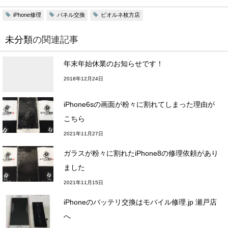
iPhone修理
パネル交換
ビオルネ枚方店
未分類
の関連記事
年末年始休業のお知らせです！
2018年12月24日
iPhone6sの画面が粉々に割れてしまった理由が
こちら
2021年11月27日
ガラスが粉々に割れたiPhone8の修理依頼があり
ました
2021年11月15日
iPhoneのバッテリ交換はモバイル修理.jp 瀬戸店
へ